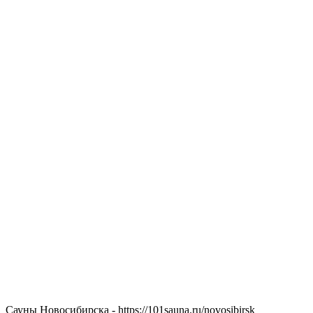
Сауны Новосибирска - https://101sauna.ru/novosibirsk