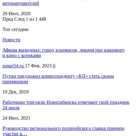
автонарушителей
29 Июл, 2020
Пред
След
1 из 1 448
Топ сегодня:
Новости
Афиша выходных: город эскимосов, лекция про кикимору
и кино с котиками
sonar54.ru
17 Фев, 2023
0
Путин предложил корреспонденту «КП» стать своим
преемником
19 Дек, 2019
Работники торговли Новосибирска отмечают свой праздник
24 июля
24 Июл, 2021
Руководство регионального полицейского главка приняло
участие в…