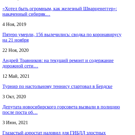
«Хотел быть огромным, как железный Шварценеггер»:
накаченный сибиряк…
4 Ноя, 2019
Пятеро умерли, 156 вылечились: сводка по коронавирусу
на 21 ноября
22 Ноя, 2020
Андрей Травников: на текущий ремонт и содержание
дорожной сети…
12 Май, 2021
Турнир по настольному теннису стартовал в Бердске
3 Окт, 2020
Депутата новосибирского горсовета вызвали в полицию
после поста об…
3 Июн, 2021
Глазастый аэростат наловил для ГИБДД злостных