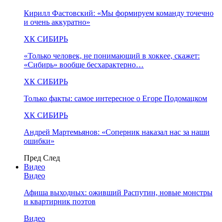
Кирилл Фастовский: «Мы формируем команду точечно
и очень аккуратно»
ХК СИБИРЬ
«Только человек, не понимающий в хоккее, скажет:
«Сибирь» вообще бесхарактерно…
ХК СИБИРЬ
Только факты: самое интересное о Егоре Подомацком
ХК СИБИРЬ
Андрей Мартемьянов: «Соперник наказал нас за наши
ошибки»
Пред
След
Видео
Видео
Афиша выходных: оживший Распутин, новые монстры
и квартирник поэтов
Видео