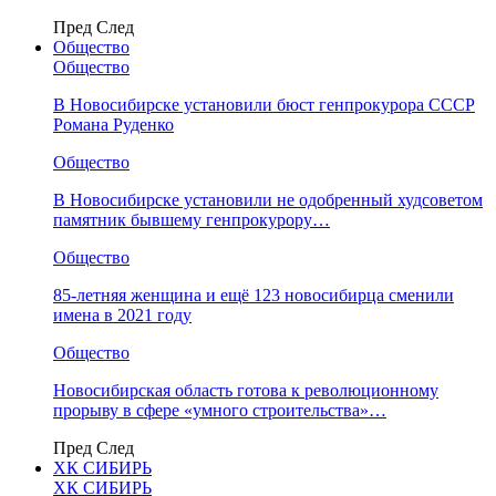
Пред
След
Общество
Общество
В Новосибирске установили бюст генпрокурора СССР
Романа Руденко
Общество
В Новосибирске установили не одобренный худсоветом
памятник бывшему генпрокурору…
Общество
85-летняя женщина и ещё 123 новосибирца сменили
имена в 2021 году
Общество
Новосибирская область готова к революционному
прорыву в сфере «умного строительства»…
Пред
След
ХК СИБИРЬ
ХК СИБИРЬ