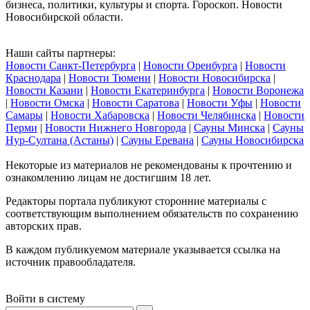
бизнеса, политики, культуры и спорта. Гороскоп. Новости
Новосибирской области.
Наши сайты партнеры:
Новости Санкт-Петербурга
|
Новости Оренбурга
|
Новости
Краснодара
|
Новости Тюмени
|
Новости Новосибирска
|
Новости Казани
|
Новости Екатеринбурга
|
Новости Воронежа
|
Новости Омска
|
Новости Саратова
|
Новости Уфы
|
Новости
Самары
|
Новости Хабаровска
|
Новости Челябинска
|
Новости
Перми
|
Новости Нижнего Новгорода
|
Сауны Минска
|
Сауны
Нур-Султана (Астаны)
|
Сауны Еревана
|
Сауны Новосибирска
Некоторые из материалов не рекомендованы к прочтению и
ознакомлению лицам не достигшим 18 лет.
Редакторы портала публикуют сторонние материалы с
соответствующим выполнением обязательств по сохранению
авторских прав.
В каждом публикуемом материале указывается ссылка на
источник правообладателя.
Войти в систему