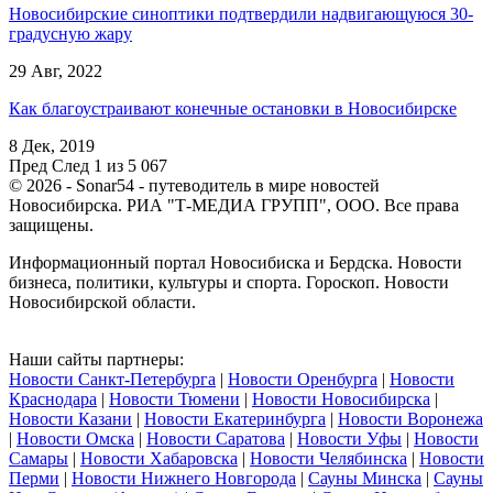
Новосибирские синоптики подтвердили надвигающуюся 30-
градусную жару
29 Авг, 2022
Как благоустраивают конечные остановки в Новосибирске
8 Дек, 2019
Пред
След
1 из 5 067
© 2026 - Sonar54 - путеводитель в мире новостей
Новосибирска. РИА "Т-МЕДИА ГРУПП", ООО. Все права
защищены.
Информационный портал Новосибиска и Бердска. Новости
бизнеса, политики, культуры и спорта. Гороскоп. Новости
Новосибирской области.
Наши сайты партнеры:
Новости Санкт-Петербурга
|
Новости Оренбурга
|
Новости
Краснодара
|
Новости Тюмени
|
Новости Новосибирска
|
Новости Казани
|
Новости Екатеринбурга
|
Новости Воронежа
|
Новости Омска
|
Новости Саратова
|
Новости Уфы
|
Новости
Самары
|
Новости Хабаровска
|
Новости Челябинска
|
Новости
Перми
|
Новости Нижнего Новгорода
|
Сауны Минска
|
Сауны