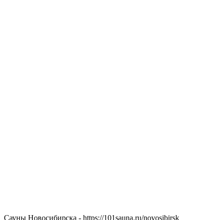
Сауны Новосибирска - https://101sauna.ru/novosibirsk