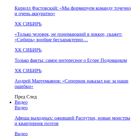
Кирилл Фастовский: «Мы формируем команду точечно
и очень аккуратно»
ХК СИБИРЬ
«Только человек, не понимающий в хоккее, скажет:
«Сибирь» вообще бесхарактерно…
ХК СИБИРЬ
Только факты: самое интересное о Егоре Подомацком
ХК СИБИРЬ
Андрей Мартемьянов: «Соперник наказал нас за наши
ошибки»
Пред
След
Видео
Видео
Афиша выходных: оживший Распутин, новые монстры
и квартирник поэтов
Видео