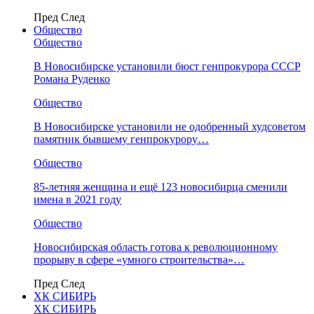
Пред
След
Общество
Общество
В Новосибирске установили бюст генпрокурора СССР
Романа Руденко
Общество
В Новосибирске установили не одобренный худсоветом
памятник бывшему генпрокурору…
Общество
85-летняя женщина и ещё 123 новосибирца сменили
имена в 2021 году
Общество
Новосибирская область готова к революционному
прорыву в сфере «умного строительства»…
Пред
След
ХК СИБИРЬ
ХК СИБИРЬ