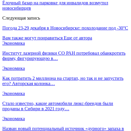
Ёлочный базар на парковке для инвалидов возмутил
новосибирцев
Следующая запись
Погода 23-29 декабря в Новосибирске: похолодание под -30°С
Вам также могут понравиться
Еще от автора
Экономика
Институт лазерной физики СО РАН потребовал обанкротить
фирму, фигурирующую в…
Экономика
Как потратить 2 миллиона на стартап, но так и не запустить
его? Авторская колонка…
Экономика
Стало известно, какие автомобили люкс-брендов были
проданы в Сибири в 2021 году…
Экономика
Назван новый потенциальный источник «дурного» запаха в