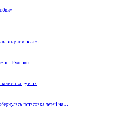
шибки»
квартирник поэтов
мана Руденко
т мини-погрузчик
обернулась потасовка детей на…