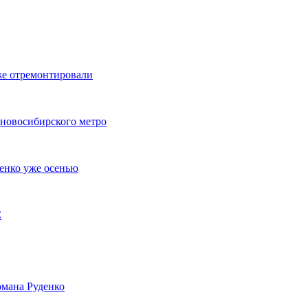
же отремонтировали
 новосибирского метро
енко уже осенью
С
мана Руденко