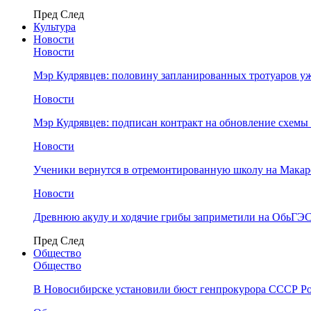
Пред
След
Культура
Новости
Новости
Мэр Кудрявцев: половину запланированных тротуаров у
Новости
Мэр Кудрявцев: подписан контракт на обновление схемы
Новости
Ученики вернутся в отремонтированную школу на Макар
Новости
Древнюю акулу и ходячие грибы заприметили на ОбьГЭ
Пред
След
Общество
Общество
В Новосибирске установили бюст генпрокурора СССР Ро