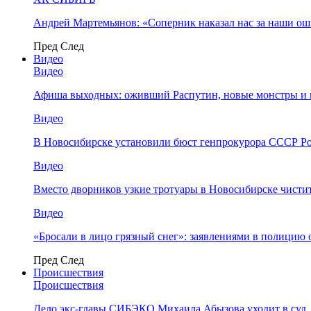
Андрей Мартемьянов: «Соперник наказал нас за наши о
Пред
След
Видео
Видео
Афиша выходных: оживший Распутин, новые монстры и 
Видео
В Новосибирске установили бюст генпрокурора СССР Ро
Видео
Вместо дворников узкие тротуары в Новосибирске чисти
Видео
«Бросали в лицо грязный снег»: заявлениями в полицию 
Пред
След
Происшествия
Происшествия
Дело экс-главы СИБЭКО Михаила Абызова уходит в суд