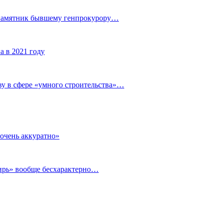
 памятник бывшему генпрокурору…
а в 2021 году
у в сфере «умного строительства»…
очень аккуратно»
бирь» вообще бесхарактерно…