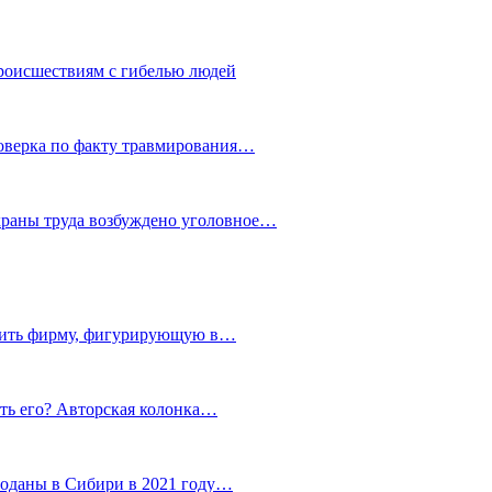
роисшествиям с гибелью людей
роверка по факту травмирования…
храны труда возбуждено уголовное…
тить фирму, фигурирующую в…
тить его? Авторская колонка…
роданы в Сибири в 2021 году…