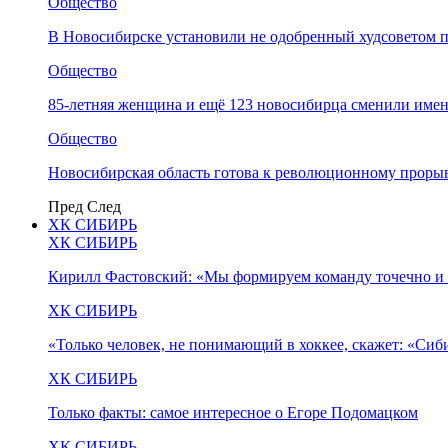
Общество
В Новосибирске установили не одобренный худсоветом
Общество
85-летняя женщина и ещё 123 новосибирца сменили имен
Общество
Новосибирская область готова к революционному прорыв
Пред
След
ХК СИБИРЬ
ХК СИБИРЬ
Кирилл Фастовский: «Мы формируем команду точечно и 
ХК СИБИРЬ
«Только человек, не понимающий в хоккее, скажет: «Си
ХК СИБИРЬ
Только факты: самое интересное о Егоре Подомацком
ХК СИБИРЬ