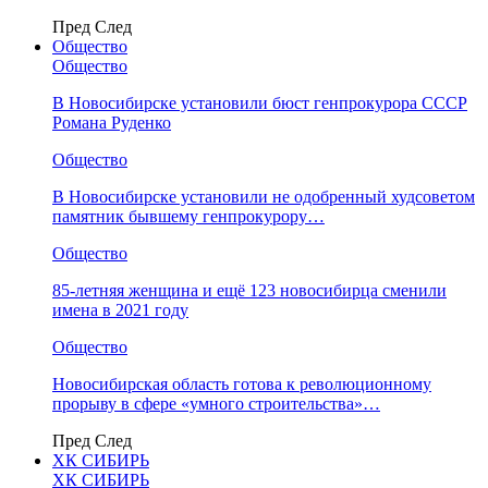
Пред
След
Общество
Общество
В Новосибирске установили бюст генпрокурора СССР
Романа Руденко
Общество
В Новосибирске установили не одобренный худсоветом
памятник бывшему генпрокурору…
Общество
85-летняя женщина и ещё 123 новосибирца сменили
имена в 2021 году
Общество
Новосибирская область готова к революционному
прорыву в сфере «умного строительства»…
Пред
След
ХК СИБИРЬ
ХК СИБИРЬ