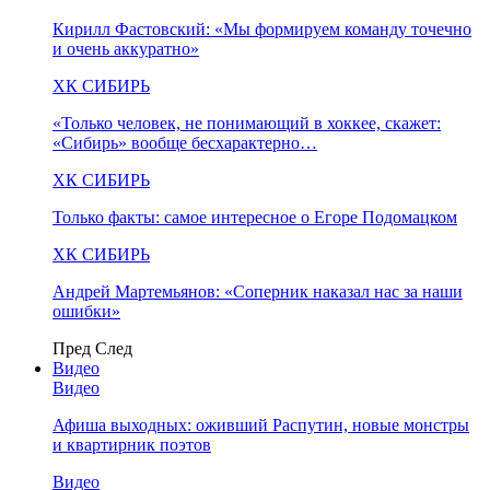
Кирилл Фастовский: «Мы формируем команду точечно
и очень аккуратно»
ХК СИБИРЬ
«Только человек, не понимающий в хоккее, скажет:
«Сибирь» вообще бесхарактерно…
ХК СИБИРЬ
Только факты: самое интересное о Егоре Подомацком
ХК СИБИРЬ
Андрей Мартемьянов: «Соперник наказал нас за наши
ошибки»
Пред
След
Видео
Видео
Афиша выходных: оживший Распутин, новые монстры
и квартирник поэтов
Видео