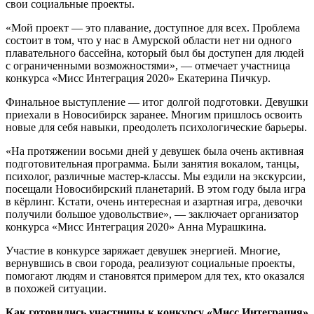
свои социальные проекты.
«Мой проект — это плавание, доступное для всех. Проблема
состоит в том, что у нас в Амурской области нет ни одного
плавательного бассейна, который был бы доступен для людей
с ограниченными возможностями», — отмечает участница
конкурса «Мисс Интеграция 2020» Екатерина Пичкур.
Финальное выступление — итог долгой подготовки. Девушки
приехали в Новосибирск заранее. Многим пришлось освоить
новые для себя навыки, преодолеть психологические барьеры.
«На протяжении восьми дней у девушек была очень активная
подготовительная программа. Были занятия вокалом, танцы,
психолог, различные мастер-классы. Мы ездили на экскурсии,
посещали Новосибирский планетарий. В этом году была игра
в кёрлинг. Кстати, очень интересная и азартная игра, девочки
получили большое удовольствие», — заключает организатор
конкурса «Мисс Интеграция 2020» Анна Мурашкина.
Участие в конкурсе заряжает девушек энергией. Многие,
вернувшись в свои города, реализуют социальные проекты,
помогают людям и становятся примером для тех, кто оказался
в похожей ситуации.
Как готовились участницы к конкурсу «Мисс Интеграция»