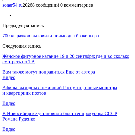
sonar54.ru
20268 сообщений
0 комментариев
Предыдущая запись
700 кг рачков выловили ночью два браконьера
Следующая запись
Женское фигурное катание 19 и 20 сентября: где и во сколько
смотреть по ТВ
Вам также могут понравиться
Еще от автора
Видео
Афиша выходных: оживший Распутин, новые монстры
и квартирник поэтов
Видео
В Новосибирске установили бюст генпрокурора СССР
Романа Руденко
Видео