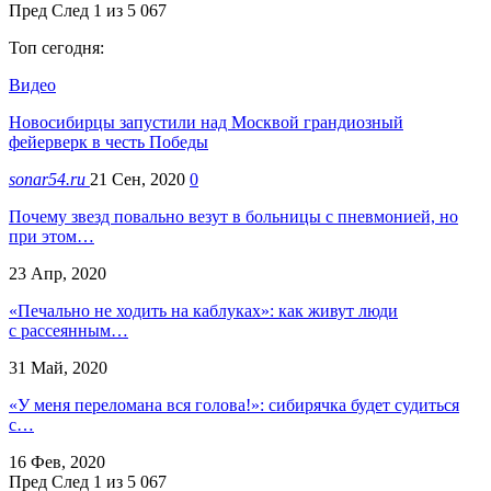
Пред
След
1 из 5 067
Топ сегодня:
Видео
Новосибирцы запустили над Москвой грандиозный
фейерверк в честь Победы
sonar54.ru
21 Сен, 2020
0
Почему звезд повально везут в больницы с пневмонией, но
при этом…
23 Апр, 2020
«Печально не ходить на каблуках»: как живут люди
с рассеянным…
31 Май, 2020
«У меня переломана вся голова!»: сибирячка будет судиться
с…
16 Фев, 2020
Пред
След
1 из 5 067