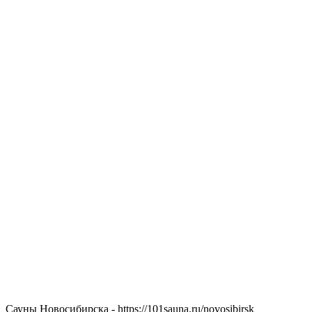
Сауны Новосибирска - https://101sauna.ru/novosibirsk