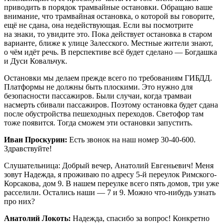
приводить в порядок трамвайные остановки. Обращаю ваше
внимание, что трамвайная остановка, о которой вы говорите,
ещё не сдана, она недействующая. Если вы посмотрите
на знаки, то увидите это. Пока действует остановка в старом
варианте, ближе к улице Залесского. Местные жители знают,
о чём идёт речь. В перспективе всё будет сделано — Богдашка
и Дуси Ковальчук.
Остановки мы делаем прежде всего по требованиям ГИБДД.
Платформы не должны быть плоскими. Это нужно для
безопасности пассажиров. Были случаи, когда трамваи
насмерть сбивали пассажиров. Поэтому остановка будет сдана
после обустройства пешеходных переходов. Светофор там
тоже появится. Тогда сможем эти остановки запустить.
Иван Проскурин:
Есть звонок на наш номер 30-40-600.
Здравствуйте!
Слушательница: Добрый вечер, Анатолий Евгеньевич! Меня
зовут Надежда, я проживаю по адресу 5-й переулок Римского-
Корсакова, дом 9. В нашем переулке всего пять домов, три уже
расселили. Остались наши — 7 и 9. Можно что-нибудь узнать
про них?
Анатолий Локоть:
Надежда, спасибо за вопрос! Конкретно