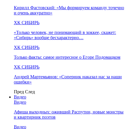
Кирилл Фастовский: «Мы формируем команду точечно
и очень аккуратно»
ХК СИБИРЬ
«Только человек, не понимающий в хоккее, скажет:
«Сибирь» вообще бесхарактерно…
ХК СИБИРЬ
Только факты: самое интересное о Егоре Подомацком
ХК СИБИРЬ
Андрей Мартемьянов: «Соперник наказал нас за наши
ошибки»
Пред
След
Видео
Видео
Афиша выходных: оживший Распутин, новые монстры
и квартирник поэтов
Видео