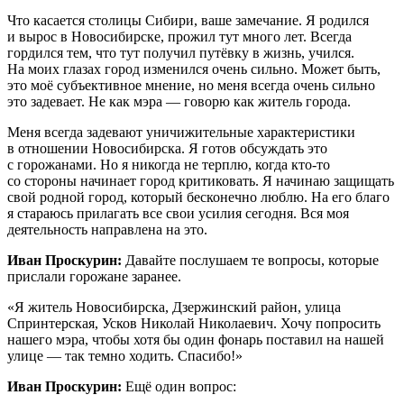
Что касается столицы Сибири, ваше замечание. Я родился
и вырос в Новосибирске, прожил тут много лет. Всегда
гордился тем, что тут получил путёвку в жизнь, учился.
На моих глазах город изменился очень сильно. Может быть,
это моё субъективное мнение, но меня всегда очень сильно
это задевает. Не как мэра — говорю как житель города.
Меня всегда задевают уничижительные характеристики
в отношении Новосибирска. Я готов обсуждать это
с горожанами. Но я никогда не терплю, когда кто-то
со стороны начинает город критиковать. Я начинаю защищать
свой родной город, который бесконечно люблю. На его благо
я стараюсь прилагать все свои усилия сегодня. Вся моя
деятельность направлена на это.
Иван Проскурин:
Давайте послушаем те вопросы, которые
прислали горожане заранее.
«Я житель Новосибирска, Дзержинский район, улица
Спринтерская, Усков Николай Николаевич. Хочу попросить
нашего мэра, чтобы хотя бы один фонарь поставил на нашей
улице — так темно ходить. Спасибо!»
Иван Проскурин:
Ещё один вопрос: