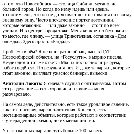
о том, что Новосибирск — столица Сибири, мегаполис,
большой город. Но когда по нему идёшь или едешь,
то понимаешь, что он не дотягивает до этого звания по своему
внешнему виду. Часто впечатление портят лоточники,
которые незаконно — или даже законно — стоят по всем
улицам. И в центре города тоже. Меня конкретно беспокоит
то место, где я живу, — улица Трикотажная, остановка «Дом
одежды». Здесь просто «Багдад».
Проблема в чём? Я неоднократно обращалась в ЦУР
Новосибирской области, на «Госуслуги», в мэрию писала.
Везде один и тот же ответ: «Мы их постоянно штрафуем,
работа ведётся». Но результата нет. И даже те ларьки, которые
стоят законно, выглядят ужасно: баннеры, вывески.
Анатолий Локоть:
Я сначала слушал с оптимизмом. Потом
это разделение — есть хорошие и плохие — меня
разочаровало.
На самом деле, действительно, есть такое уродливое явление,
как эта торговля, ларёчно-лоточная. Конечно, есть
нестационарные объекты, которые работают в соответствии
с утверждённой схемой, но их меньшинство.
У нас законных ларьков чуть больше 100 на весь