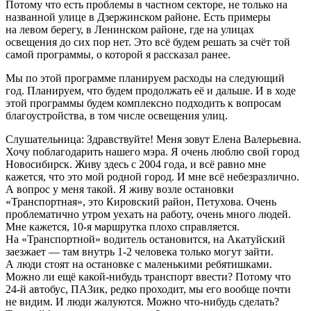
Потому что есть проблемы в частном секторе, не только на
названной улице в Дзержинском районе. Есть примеры
на левом берегу, в Ленинском районе, где на улицах
освещения до сих пор нет. Это всё будем решать за счёт той
самой программы, о которой я рассказал ранее.
Мы по этой программе планируем расходы на следующий
год. Планируем, что будем продолжать её и дальше. И в ходе
этой программы будем комплексно подходить к вопросам
благоустройства, в том числе освещения улиц.
Слушательница: Здравствуйте! Меня зовут Елена Валерьевна.
Хочу поблагодарить нашего мэра. Я очень люблю свой город
Новосибирск. Живу здесь с 2004 года, и всё равно мне
кажется, что это мой родной город. И мне всё небезразлично.
А вопрос у меня такой. Я живу возле остановки
«Транспортная», это Кировский район, Петухова. Очень
проблематично утром уехать на работу, очень много людей.
Мне кажется, 10-я маршрутка плохо справляется.
На «Транспортной» водитель остановится, на Акатуйский
заезжает — там внутрь 1-2 человека только могут зайти.
А люди стоят на остановке с маленькими ребятишками.
Можно ли ещё какой-нибудь транспорт ввести? Потому что
24-й автобус, ПАЗик, редко проходит, мы его вообще почти
не видим. И люди жалуются. Можно что-нибудь сделать?