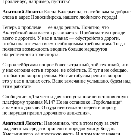
Троллейбус, например, пустить?
Анатолий Локоть:
Елена Валерьевна, спасибо вам за добрые
слова в адрес Новосибирска, нашего любимого города!
Теперь о проблеме — её надо решать. Понятно, что
Акатуйский жилмассив развивается. Проблема там прежде
всего с дорогой. У нас в планах — обустройство дороги,
чтобы она отвечала всем необходимым требованиям. Тогда
появится возможность вводить больше маршрутов
общественного транспорта.
С троллейбусами вопрос более затратный, той техникой, что
у нас сегодня есть в городе, не обойтись. И тут я не обещаю,
что быстро вопрос решим. Но с автобусом решить вопрос —
это у нас в планах есть. Ваше замечание услышано, будем над
этим работать.
Сообщение: «Для чего и для кого установили остановочную
платформу трамвая №14? Не на остановке „Горбольница“,
а намного дальше. Оттуда невозможно перейти дорогу,
не нарушая правил дорожного движения».
Анатолий Локоть:
Напоминаю, что в этом году за счёт
выделенных средств привели в порядок улицу Богдана
Хмельницкого, её проезжую часть. И в том числе начали