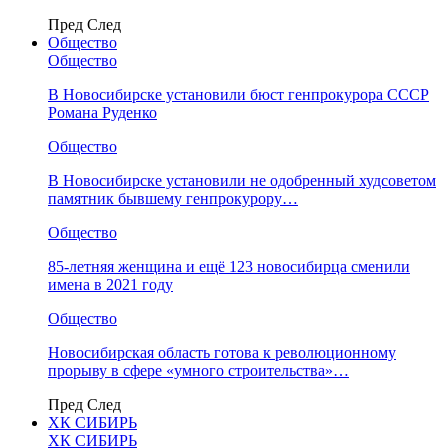
Пред
След
Общество
Общество
В Новосибирске установили бюст генпрокурора СССР
Романа Руденко
Общество
В Новосибирске установили не одобренный худсоветом
памятник бывшему генпрокурору…
Общество
85-летняя женщина и ещё 123 новосибирца сменили
имена в 2021 году
Общество
Новосибирская область готова к революционному
прорыву в сфере «умного строительства»…
Пред
След
ХК СИБИРЬ
ХК СИБИРЬ