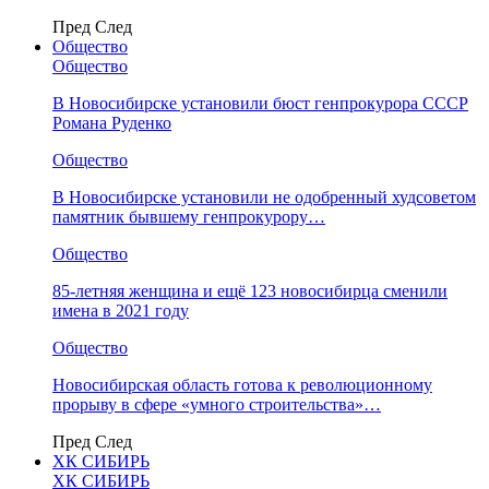
Пред
След
Общество
Общество
В Новосибирске установили бюст генпрокурора СССР
Романа Руденко
Общество
В Новосибирске установили не одобренный худсоветом
памятник бывшему генпрокурору…
Общество
85-летняя женщина и ещё 123 новосибирца сменили
имена в 2021 году
Общество
Новосибирская область готова к революционному
прорыву в сфере «умного строительства»…
Пред
След
ХК СИБИРЬ
ХК СИБИРЬ