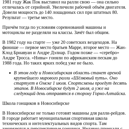
1981 году Жак Пок выставил на ралли свою — она сильно
отличалась от серийной. Увеличили рабочий объём двигателя.
Довели мощность до 140 лошадиных сил при штатных 80.
Результат — третье место.
Причём тогда по условиям соревнований машины и
мотоциклы не разделяли на классы. Зачёт был общим.
В 1982 году на старте — уже 20 советских вездеходов. На
финише — первое место братьев Марре, второе место — Жан-
Клод Бриавуан и Андре Дэлиар. Годом позже — «серебро»
Андре Тросса. «Нивы» гоняли по африканским пескам до
1988 года. Но таких ярких побед уже не было.
В этом году и Новосибирская область станет ареной
крупнейшего мирового ралли «Шёлковый путь». Оно
стартует в Омске 1 июля. Спортсмены проедут десять
этапов. В Новосибирске будут 2 июля, а уже на
следующий день отправятся в сторону Горно-Алтайска.
Школа гонщиков в Новосибирске
В Новосибирске не только готовят машины для ралли-рейдов.
В городе работает муниципальная спортивная школа
технических и интеллектуальных видов спорта. Там
занимаются и перспективные гонщики. Недавно приехали с