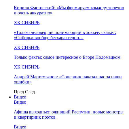
Кирилл Фастовский: «Мы формируем команду точечно
и очень аккуратно»
ХК СИБИРЬ
«Только человек, не понимающий в хоккее, скажет:
«Сибирь» вообще бесхарактерно…
ХК СИБИРЬ
Только факты: самое интересное о Егоре Подомацком
ХК СИБИРЬ
Андрей Мартемьянов: «Соперник наказал нас за наши
ошибки»
Пред
След
Видео
Видео
Афиша выходных: оживший Распутин, новые монстры
и квартирник поэтов
Видео