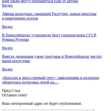
Вам также могут понравиться
Еще от автора
Видео
Афиша выходных: оживший Распутин, новые монстры
и квартирник поэтов
Видео
В Новосибирске установили бюст генпрокурора СССР
Романа Руденко
Видео
Вместо дворников узкие тротуары в Новосибирске чистит
мини-погрузчик
Видео
«Бросали в лицо грязный снег»: заявлениями в полицию
обернулась потасовка детей на…
Пред
След
Оставьте ответ
Ваш электронный адрес не будет опубликован.