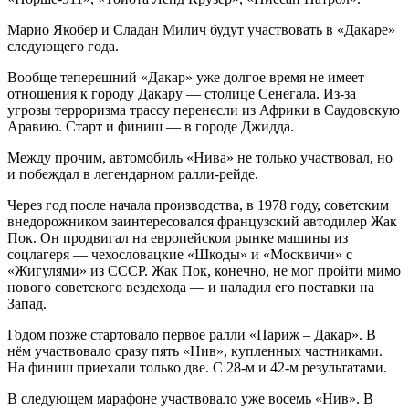
Марио Якобер и Сладан Милич будут участвовать в «Дакаре»
следующего года.
Вообще теперешний «Дакар» уже долгое время не имеет
отношения к городу Дакару — столице Сенегала. Из-за
угрозы терроризма трассу перенесли из Африки в Саудовскую
Аравию. Старт и финиш — в городе Джидда.
Между прочим, автомобиль «Нива» не только участвовал, но
и побеждал в легендарном ралли-рейде.
Через год после начала производства, в 1978 году, советским
внедорожником заинтересовался французский автодилер Жак
Пок. Он продвигал на европейском рынке машины из
соцлагеря — чехословацкие «Шкоды» и «Москвичи» с
«Жигулями» из СССР. Жак Пок, конечно, не мог пройти мимо
нового советского вездехода — и наладил его поставки на
Запад.
Годом позже стартовало первое ралли «Париж – Дакар». В
нём участвовало сразу пять «Нив», купленных частниками.
На финиш приехали только две. С 28-м и 42-м результатами.
В следующем марафоне участвовало уже восемь «Нив». В