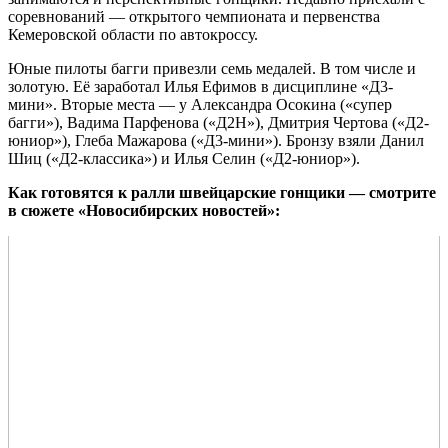
соревнований — открытого чемпионата и первенства
Кемеровской области по автокроссу.
Юные пилоты багги привезли семь медалей. В том числе и
золотую. Её заработал Илья Ефимов в дисциплине «Д3-
мини». Вторые места — у Александра Осокина («супер
багги»), Вадима Парфенова («Д2Н»), Дмитрия Чертова («Д2-
юниор»), Глеба Мажарова («Д3-мини»). Бронзу взяли Данил
Шиц («Д2-классика») и Илья Селин («Д2-юниор»).
Как готовятся к ралли швейцарские гонщики
— смотрите
в сюжете «Новосибирских новостей»: