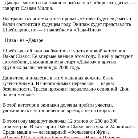
„Дакара“ можно и на зимнюю рыбалку в Сибирь съездить», —
говорит Сладан Милич.
Настраивать системы и тестировать «Ниву» будут ещё месяц.
Ралли состоится в будущем году. Экипаж будет представлять
Швейцарию, но — с наклейками «Лада-Нива».
«Нива» на «Дакаре»
Швейцарский экипаж будет выступать в новой категории
Dakar Classic. Её впервые ввели в этом году. В ней участвуют
автомобили, выходившие на старт «Дакара» и других
крупных ралли-рейдов до 2000 года.
Двигатель и подвеска в этих машинах должны быть
аутентичными. Из необходимых переделок — каркас
безопасности. Трасса проходит параллельно основной. Дюн
на ней меньше.
В этой категории экипажи должны пройти участки,
уложившись в установленное время, а не на скорость.
В этом году маршрут включал 12 этапов от 200 до 300
километров. В категории Dakar Classic выступали 24 экипажа.
Среди машин — легендарный «Фольсваген Жук»,
«Порше-911», «Тойота Ленд Крузер», «Ниссан Патрол».