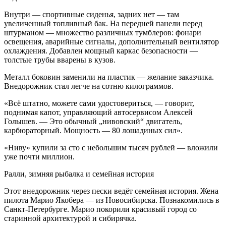
Внутри — спортивные сиденья, задних нет — там
увеличенный топливный бак. На передней панели перед
штурманом — множество различных тумблеров: фонари
освещения, аварийные сигналы, дополнительный вентилятор
охлаждения. Добавлен мощный каркас безопасности —
толстые трубы вварены в кузов.
Металл боковин заменили на пластик — желание заказчика.
Внедорожник стал легче на сотню килограммов.
«Всё штатно, можете сами удостовериться, — говорит,
поднимая капот, управляющий автосервисом Алексей
Голышев. — Это обычный „нивовский“ двигатель,
карбюраторный. Мощность — 80 лошадиных сил».
«Ниву» купили за сто с небольшим тысяч рублей — вложили
уже почти миллион.
Ралли, зимняя рыбалка и семейная история
Этот внедорожник через пески ведёт семейная история. Жена
пилота Марио Якобера — из Новосибирска. Познакомились в
Санкт-Петербурге. Марио покорили красивый город со
старинной архитектурой и сибирячка.