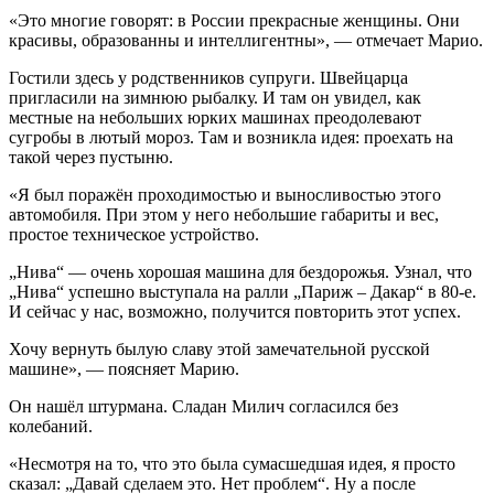
«Это многие говорят: в России прекрасные женщины. Они
красивы, образованны и интеллигентны», — отмечает Марио.
Гостили здесь у родственников супруги. Швейцарца
пригласили на зимнюю рыбалку. И там он увидел, как
местные на небольших юрких машинах преодолевают
сугробы в лютый мороз. Там и возникла идея: проехать на
такой через пустыню.
«Я был поражён проходимостью и выносливостью этого
автомобиля. При этом у него небольшие габариты и вес,
простое техническое устройство.
„Нива“ — очень хорошая машина для бездорожья. Узнал, что
„Нива“ успешно выступала на ралли „Париж – Дакар“ в 80-е.
И сейчас у нас, возможно, получится повторить этот успех.
Хочу вернуть былую славу этой замечательной русской
машине», — поясняет Марию.
Он нашёл штурмана. Сладан Милич согласился без
колебаний.
«Несмотря на то, что это была сумасшедшая идея, я просто
сказал: „Давай сделаем это. Нет проблем“. Ну а после