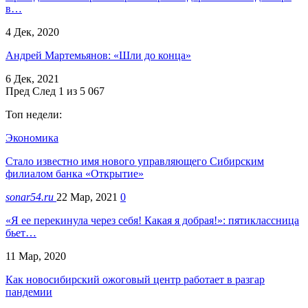
в…
4 Дек, 2020
Андрей Мартемьянов: «Шли до конца»
6 Дек, 2021
Пред
След
1 из 5 067
Топ недели:
Экономика
Стало известно имя нового управляющего Сибирским
филиалом банка «Открытие»
sonar54.ru
22 Мар, 2021
0
«Я ее перекинула через себя! Какая я добрая!»: пятиклассница
бьет…
11 Мар, 2020
Как новосибирский ожоговый центр работает в разгар
пандемии