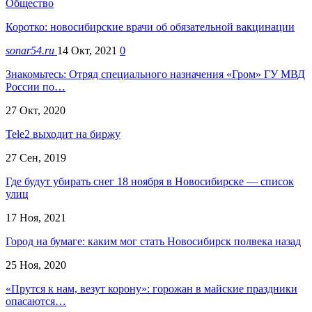
Общество
Коротко: новосибирские врачи об обязательной вакцинации
sonar54.ru
14 Окт, 2021
0
Знакомьтесь: Отряд специального назначения «Гром» ГУ МВД
России по…
27 Окт, 2020
Tele2 выходит на биржу
27 Сен, 2019
Где будут убирать снег 18 ноября в Новосибирске — список
улиц
17 Ноя, 2021
Город на бумаге: каким мог стать Новосибирск полвека назад
25 Ноя, 2020
«Прутся к нам, везут корону»: горожан в майские праздники
опасаются…