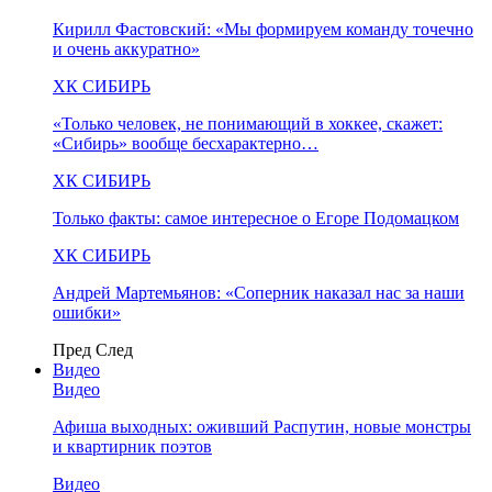
Кирилл Фастовский: «Мы формируем команду точечно
и очень аккуратно»
ХК СИБИРЬ
«Только человек, не понимающий в хоккее, скажет:
«Сибирь» вообще бесхарактерно…
ХК СИБИРЬ
Только факты: самое интересное о Егоре Подомацком
ХК СИБИРЬ
Андрей Мартемьянов: «Соперник наказал нас за наши
ошибки»
Пред
След
Видео
Видео
Афиша выходных: оживший Распутин, новые монстры
и квартирник поэтов
Видео