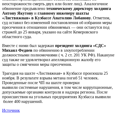
неосторожности смерть двух или более лиц). Аналогичное
обвинение предъявлено
техническому директору холдинга
Антону Якутову
и
главному инженеру шахты
«Листвяжная» в Кузбассе Анатолию Лобанову
. Отметим,
суд оставил без изменений постановления об избрании меры
пресечения в отношении обвиняемых — они останутся под
стражей до 25 января, указано на сайте Кемеровского
областного суда.
Вместе с ними был задержан
президент холдинга «СДС»
Михаил Федяев
по обвинению в злоупотреблении
должностными полномочиями ( ч. 2 ст. 201 УК РФ). Накануне
суд также не удовлетворил апелляционную жалобу его
защиты о смягчении меры пресечения.
Трагедия на шахте «Листвяжная» в Кузбассе произошла 25
ноября. В результате взрыва метана погиб 51 человек.
Проведенные после ЧП на шахте проверки
выявили системные нарушения, в том числе коррупционные,
допускаемые органами контроля и надзора региона. После
происшествия на угольных предприятиях Кузбасса выявили
более 400 нарушений.
Источник