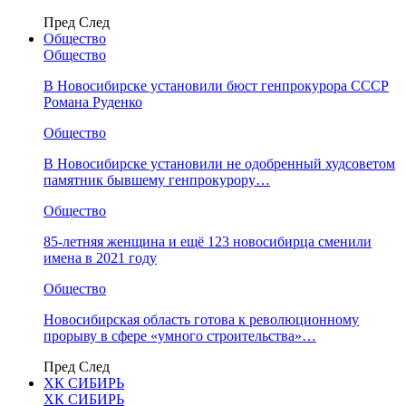
Пред
След
Общество
Общество
В Новосибирске установили бюст генпрокурора СССР
Романа Руденко
Общество
В Новосибирске установили не одобренный худсоветом
памятник бывшему генпрокурору…
Общество
85-летняя женщина и ещё 123 новосибирца сменили
имена в 2021 году
Общество
Новосибирская область готова к революционному
прорыву в сфере «умного строительства»…
Пред
След
ХК СИБИРЬ
ХК СИБИРЬ