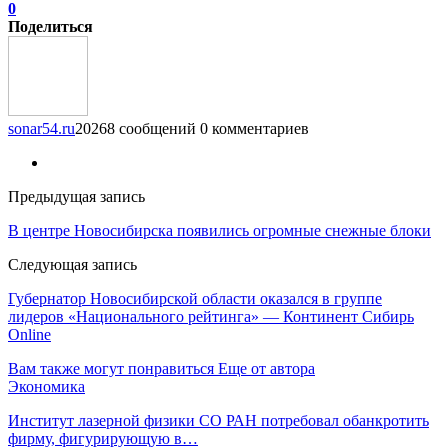
0
Поделиться
sonar54.ru
20268 сообщений
0 комментариев
Предыдущая запись
В центре Новосибирска появились огромные снежные блоки
Следующая запись
Губернатор Новосибирской области оказался в группе
лидеров «Национального рейтинга» — Континент Сибирь
Online
Вам также могут понравиться
Еще от автора
Экономика
Институт лазерной физики СО РАН потребовал обанкротить
фирму, фигурирующую в…