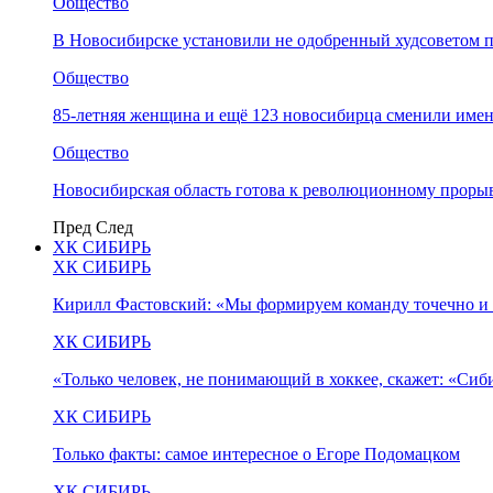
Общество
В Новосибирске установили не одобренный худсоветом
Общество
85-летняя женщина и ещё 123 новосибирца сменили имен
Общество
Новосибирская область готова к революционному прорыв
Пред
След
ХК СИБИРЬ
ХК СИБИРЬ
Кирилл Фастовский: «Мы формируем команду точечно и 
ХК СИБИРЬ
«Только человек, не понимающий в хоккее, скажет: «Си
ХК СИБИРЬ
Только факты: самое интересное о Егоре Подомацком
ХК СИБИРЬ