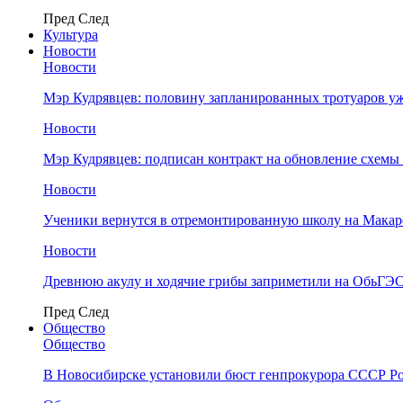
Пред
След
Культура
Новости
Новости
Мэр Кудрявцев: половину запланированных тротуаров у
Новости
Мэр Кудрявцев: подписан контракт на обновление схемы
Новости
Ученики вернутся в отремонтированную школу на Макар
Новости
Древнюю акулу и ходячие грибы заприметили на ОбьГЭ
Пред
След
Общество
Общество
В Новосибирске установили бюст генпрокурора СССР Ро