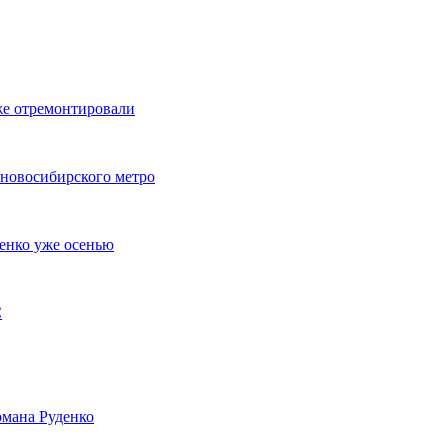
же отремонтировали
 новосибирского метро
енко уже осенью
С
мана Руденко