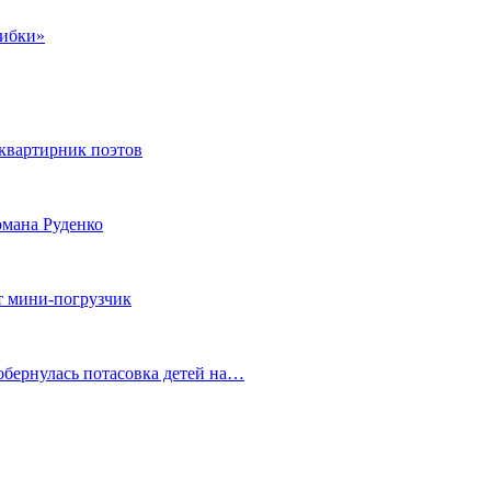
шибки»
квартирник поэтов
мана Руденко
т мини-погрузчик
обернулась потасовка детей на…