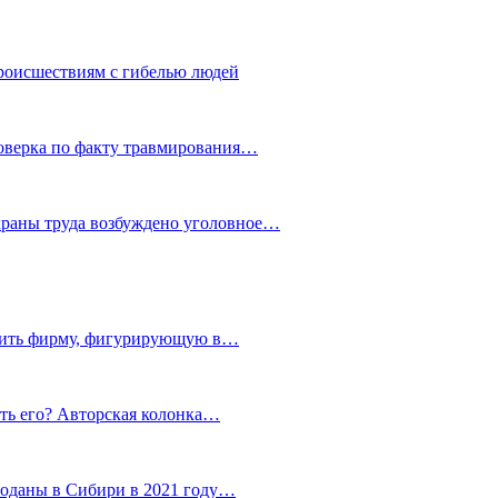
роисшествиям с гибелью людей
роверка по факту травмирования…
храны труда возбуждено уголовное…
тить фирму, фигурирующую в…
тить его? Авторская колонка…
роданы в Сибири в 2021 году…