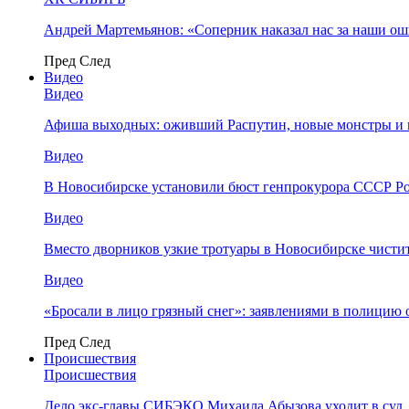
Андрей Мартемьянов: «Соперник наказал нас за наши о
Пред
След
Видео
Видео
Афиша выходных: оживший Распутин, новые монстры и 
Видео
В Новосибирске установили бюст генпрокурора СССР Ро
Видео
Вместо дворников узкие тротуары в Новосибирске чисти
Видео
«Бросали в лицо грязный снег»: заявлениями в полицию 
Пред
След
Происшествия
Происшествия
Дело экс-главы СИБЭКО Михаила Абызова уходит в суд