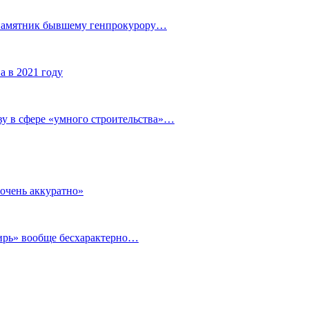
 памятник бывшему генпрокурору…
а в 2021 году
у в сфере «умного строительства»…
очень аккуратно»
бирь» вообще бесхарактерно…