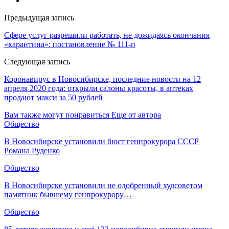
Предыдущая запись
Сфере услуг разрешили работать, не дожидаясь окончания
«карантина»: постановление № 111-п
Следующая запись
Коронавирус в Новосибирске, последние новости на 12
апреля 2020 года: открыли салоны красоты, в аптеках
продают макси за 50 рублей
Вам также могут понравиться
Еще от автора
Общество
В Новосибирске установили бюст генпрокурора СССР
Романа Руденко
Общество
В Новосибирске установили не одобренный худсоветом
памятник бывшему генпрокурору…
Общество