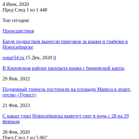
4 Июн, 2020
Пред
След
1 из 1 448
Топ сегодня:
Происшествия
Банде подростков вынесли приговор за кражи и грабежи в
Новосибирске
sonar54.ru
15 Дек, 2020
0
В Кировском районе раскрыта кража с банковской карты
29 Янв, 2022
Подземный тоннель построили на площади Маркса к апарт-
отелю «Турист»
21 Фев, 2023
С каких улиц Новосибирска вывезут снег в ночь с 28 на 29
февраля
28 Фев, 2020
Пред
След
1 из 5 067