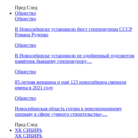
Пред
След
Общество
Общество
В Новосибирске установили бюст генпрокурора СССР
Романа Руденко
Общество
В Новосибирске установили не одобренный худсоветом
памятник бывшему генпрокурору…
Общество
85-летняя женщина и ещё 123 новосибирца сменили
имена в 2021 году
Общество
Новосибирская область готова к революционному
прорыву в сфере «умного строительства»…
Пред
След
ХК СИБИРЬ
ХК СИБИРЬ