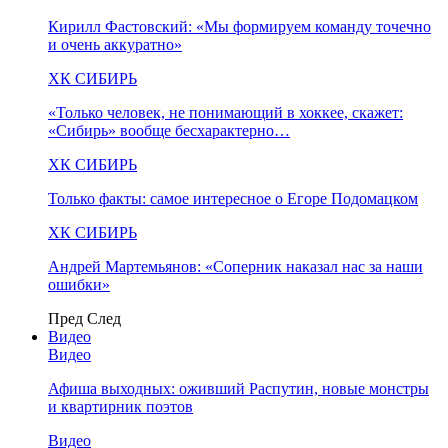
Кирилл Фастовский: «Мы формируем команду точечно
и очень аккуратно»
ХК СИБИРЬ
«Только человек, не понимающий в хоккее, скажет:
«Сибирь» вообще бесхарактерно…
ХК СИБИРЬ
Только факты: самое интересное о Егоре Подомацком
ХК СИБИРЬ
Андрей Мартемьянов: «Соперник наказал нас за наши
ошибки»
Пред
След
Видео
Видео
Афиша выходных: оживший Распутин, новые монстры
и квартирник поэтов
Видео