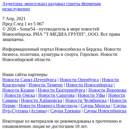
Аудиторы: минсельхоз раздавал гранты фермерам
незаслуженно
7 Апр, 2021
Пред
След
1 из 5 067
© 2026 - Sonar54 - путеводитель в мире новостей
Новосибирска. РИА "Т-МЕДИА ГРУПП", ООО. Все права
защищены.
Информационный портал Новосибиска и Бердска. Новости
бизнеса, политики, культуры и спорта. Гороскоп. Новости
Новосибирской области.
Наши сайты партнеры:
Новости Санкт-Петербурга
|
Новости Оренбурга
|
Новости
Краснодара
|
Новости Тюмени
|
Новости Новосибирска
|
Новости Казани
|
Новости Екатеринбурга
|
Новости Воронежа
|
Новости Омска
|
Новости Саратова
|
Новости Уфы
|
Новости
Самары
|
Новости Хабаровска
|
Новости Челябинска
|
Новости
Перми
|
Новости Нижнего Новгорода
|
Сауны Минска
|
Сауны
Нур-Султана (Астаны)
|
Сауны Еревана
|
Сауны Новосибирска
Некоторые из материалов не рекомендованы к прочтению и
ознакомлению лицам не достигшим 18 лет.