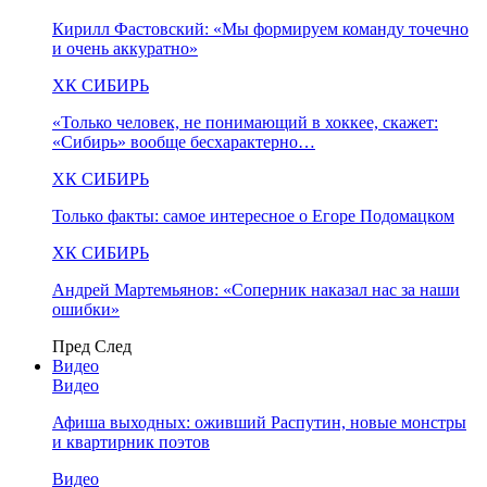
Кирилл Фастовский: «Мы формируем команду точечно
и очень аккуратно»
ХК СИБИРЬ
«Только человек, не понимающий в хоккее, скажет:
«Сибирь» вообще бесхарактерно…
ХК СИБИРЬ
Только факты: самое интересное о Егоре Подомацком
ХК СИБИРЬ
Андрей Мартемьянов: «Соперник наказал нас за наши
ошибки»
Пред
След
Видео
Видео
Афиша выходных: оживший Распутин, новые монстры
и квартирник поэтов
Видео