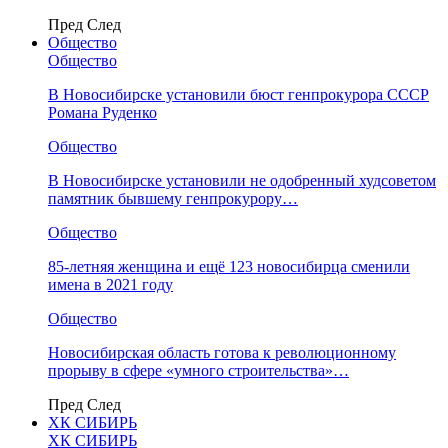
Пред
След
Общество
Общество
В Новосибирске установили бюст генпрокурора СССР
Романа Руденко
Общество
В Новосибирске установили не одобренный худсоветом
памятник бывшему генпрокурору…
Общество
85-летняя женщина и ещё 123 новосибирца сменили
имена в 2021 году
Общество
Новосибирская область готова к революционному
прорыву в сфере «умного строительства»…
Пред
След
ХК СИБИРЬ
ХК СИБИРЬ