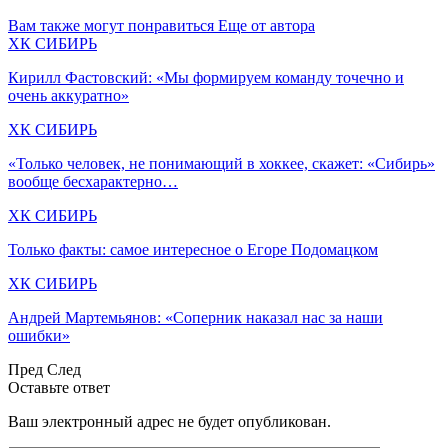
Вам также могут понравиться
Еще от автора
ХК СИБИРЬ
Кирилл Фастовский: «Мы формируем команду точечно и
очень аккуратно»
ХК СИБИРЬ
«Только человек, не понимающий в хоккее, скажет: «Сибирь»
вообще бесхарактерно…
ХК СИБИРЬ
Только факты: самое интересное о Егоре Подомацком
ХК СИБИРЬ
Андрей Мартемьянов: «Соперник наказал нас за наши
ошибки»
Пред
След
Оставьте ответ
Ваш электронный адрес не будет опубликован.