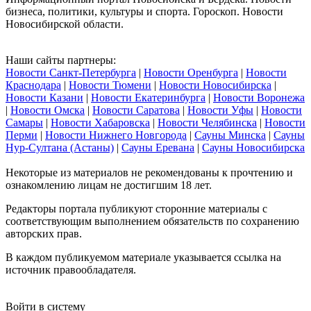
бизнеса, политики, культуры и спорта. Гороскоп. Новости
Новосибирской области.
Наши сайты партнеры:
Новости Санкт-Петербурга
|
Новости Оренбурга
|
Новости
Краснодара
|
Новости Тюмени
|
Новости Новосибирска
|
Новости Казани
|
Новости Екатеринбурга
|
Новости Воронежа
|
Новости Омска
|
Новости Саратова
|
Новости Уфы
|
Новости
Самары
|
Новости Хабаровска
|
Новости Челябинска
|
Новости
Перми
|
Новости Нижнего Новгорода
|
Сауны Минска
|
Сауны
Нур-Султана (Астаны)
|
Сауны Еревана
|
Сауны Новосибирска
Некоторые из материалов не рекомендованы к прочтению и
ознакомлению лицам не достигшим 18 лет.
Редакторы портала публикуют сторонние материалы с
соответствующим выполнением обязательств по сохранению
авторских прав.
В каждом публикуемом материале указывается ссылка на
источник правообладателя.
Войти в систему