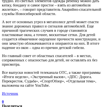
трудно. Из светлых элементов одежды ребенку можно дать
кепку, бондану и самое простое – взять из автомобиля
жилетки», – говорит представитель Аварийно-спасательной
службы Новосибирской области.
А вот от основных угроз в мегаполисе детей может спасти
знание дорожных правил и сигналов автомобилей. Еще
причиной трагических случаев в городе становятся
пластиковые окна, а точнее, москитные сетки. Для детей
создается обманчивое ощущение прочности конструкции, и
они зачастую облокачиваются и опираются на них. В итоге
падение из окон – одна из причин детской гибели.
Но главный совет от областных спасателей – в местах,
сопряженных с опасностью для детей, не оставлять их без
присмотра.
Все выпуски новостей телеканала ОТС, а также программы
«Итоги недели», «Экстренный вызов», «ДПС: Дорога.
Перекресток. Судьба», «СпортОбзор», «Отдельная тема»,
выложены на сайте YouTube.
Источник
0
Поделиться