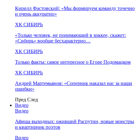
Кирилл Фастовский: «Мы формируем команду точечно
и очень аккуратно»
ХК СИБИРЬ
«Только человек, не понимающий в хоккее, скажет:
«Сибирь» вообще бесхарактерно…
ХК СИБИРЬ
Только факты: самое интересное о Егоре Подомацком
ХК СИБИРЬ
Андрей Мартемьянов: «Соперник наказал нас за наши
ошибки»
Пред
След
Видео
Видео
Афиша выходных: оживший Распутин, новые монстры
и квартирник поэтов
Видео