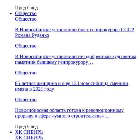
Пред
След
Общество
Общество
В Новосибирске установили бюст генпрокурора СССР
Романа Руденко
Общество
В Новосибирске установили не одобренный худсоветом
памятник бывшему генпрокурору…
Общество
85-летняя женщина и ещё 123 новосибирца сменили
имена в 2021 году
Общество
Новосибирская область готова к революционному
прорыву в сфере «умного строительства»…
Пред
След
ХК СИБИРЬ
ХК СИБИРЬ