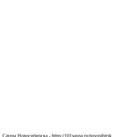
Сауны Новосибирска - https://101sauna.ru/novosibirsk