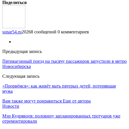
Поделиться
sonar54.ru
20268 сообщений
0 комментариев
Предыдущая запись
Пятивагонный поезд на тысячу пассажиров запустили в метро
Новосибирска
Следующая запись
«Прорвёмся»: как живёт мать пятерых детей, потерявшая
мужа
Вам также могут понравиться
Еще от автора
Новости
Мэр Кудрявцев: половину запланированных тротуаров уже
отремонтировали