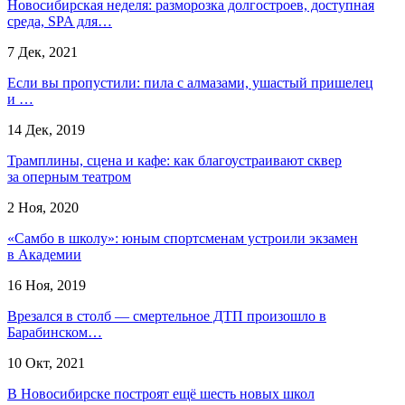
Новосибирская неделя: разморозка долгостроев, доступная
среда, SPA для…
7 Дек, 2021
Если вы пропустили: пила с алмазами, ушастый пришелец
и …
14 Дек, 2019
Трамплины, сцена и кафе: как благоустраивают сквер
за оперным театром
2 Ноя, 2020
«Самбо в школу»: юным спортсменам устроили экзамен
в Академии
16 Ноя, 2019
Врезался в столб — смертельное ДТП произошло в
Барабинском…
10 Окт, 2021
В Новосибирске построят ещё шесть новых школ