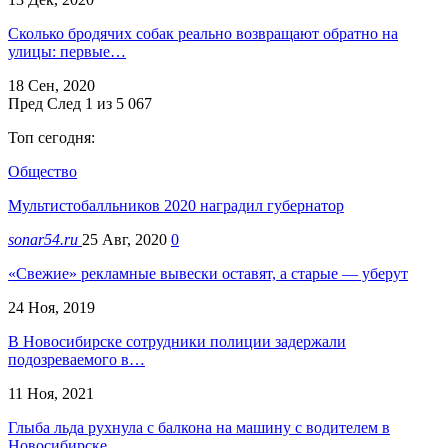
Сколько бродячих собак реально возвращают обратно на
улицы: первые…
18 Сен, 2020
Пред
След
1 из 5 067
Топ сегодня:
Общество
Мультистобалльников 2020 наградил губернатор
sonar54.ru
25 Авг, 2020
0
«Свежие» рекламные вывески оставят, а старые — уберут
24 Ноя, 2019
В Новосибирске сотрудники полиции задержали
подозреваемого в…
11 Ноя, 2021
Глыба льда рухнула с балкона на машину с водителем в
Новосибирске