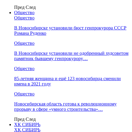
Пред
След
Общество
Общество
В Новосибирске установили бюст генпрокурора СССР
Романа Руденко
Общество
В Новосибирске установили не одобренный худсоветом
памятник бывшему генпрокурору…
Общество
85-летняя женщина и ещё 123 новосибирца сменили
имена в 2021 году
Общество
Новосибирская область готова к революционному
прорыву в сфере «умного строительства»…
Пред
След
ХК СИБИРЬ
ХК СИБИРЬ