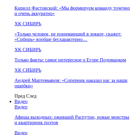
Кирилл Фастовский: «Мы формируем команду точечно
и очень аккуратно»
ХК СИБИРЬ
«Только человек, не понимающий в хоккее, скажет:
«Сибирь» вообще бесхарактерно…
ХК СИБИРЬ
Только факты: самое интересное о Егоре Подомацком
ХК СИБИРЬ
Андрей Мартемьянов: «Соперник наказал нас за наши
ошибки»
Пред
След
Видео
Видео
Афиша выходных: оживший Распутин, новые монстры
и квартирник поэтов
Видео