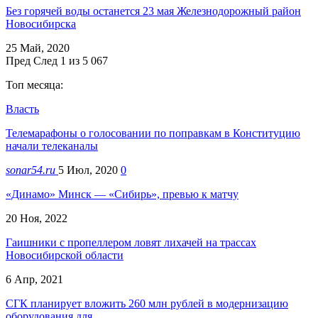
Без горячей воды останется 23 мая Железнодорожный район
Новосибирска
25 Май, 2020
Пред
След
1 из 5 067
Топ месяца:
Власть
Телемарафоны о голосовании по поправкам в Конституцию
начали телеканалы
sonar54.ru
5 Июл, 2020
0
«Динамо» Минск — «Сибирь», превью к матчу
20 Ноя, 2022
Гаишники с пропеллером ловят лихачей на трассах
Новосибирской области
6 Апр, 2021
СГК планирует вложить 260 млн рублей в модернизацию
оборудования для…