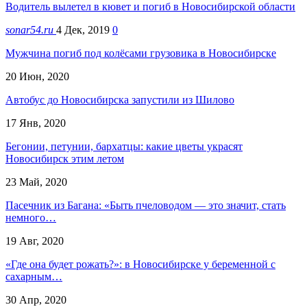
Водитель вылетел в кювет и погиб в Новосибирской области
sonar54.ru
4 Дек, 2019
0
Мужчина погиб под колёсами грузовика в Новосибирске
20 Июн, 2020
Автобус до Новосибирска запустили из Шилово
17 Янв, 2020
Бегонии, петунии, бархатцы: какие цветы украсят
Новосибирск этим летом
23 Май, 2020
Пасечник из Багана: «Быть пчеловодом — это значит, стать
немного…
19 Авг, 2020
«Где она будет рожать?»: в Новосибирске у беременной с
сахарным…
30 Апр, 2020