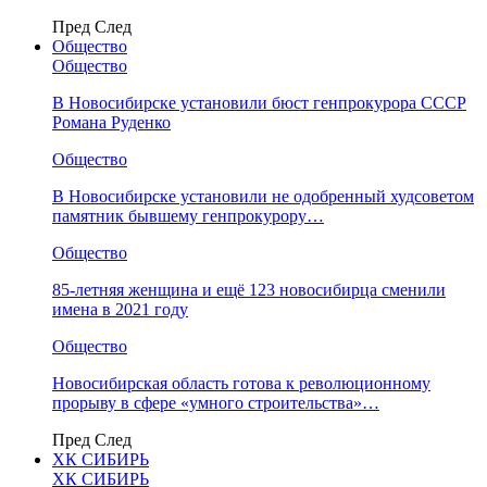
Пред
След
Общество
Общество
В Новосибирске установили бюст генпрокурора СССР
Романа Руденко
Общество
В Новосибирске установили не одобренный худсоветом
памятник бывшему генпрокурору…
Общество
85-летняя женщина и ещё 123 новосибирца сменили
имена в 2021 году
Общество
Новосибирская область готова к революционному
прорыву в сфере «умного строительства»…
Пред
След
ХК СИБИРЬ
ХК СИБИРЬ