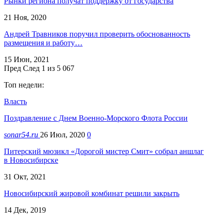
Рынки региона получат поддержку от государства
21 Ноя, 2020
Андрей Травников поручил проверить обоснованность
размещения и работу…
15 Июн, 2021
Пред
След
1 из 5 067
Топ недели:
Власть
Поздравление с Днем Военно-Морского Флота России
sonar54.ru
26 Июл, 2020
0
Питерский мюзикл «Дорогой мистер Смит» собрал аншлаг
в Новосибирске
31 Окт, 2021
Новосибирский жировой комбинат решили закрыть
14 Дек, 2019