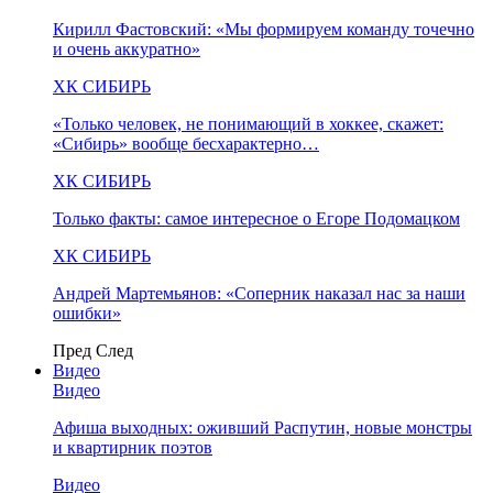
Кирилл Фастовский: «Мы формируем команду точечно
и очень аккуратно»
ХК СИБИРЬ
«Только человек, не понимающий в хоккее, скажет:
«Сибирь» вообще бесхарактерно…
ХК СИБИРЬ
Только факты: самое интересное о Егоре Подомацком
ХК СИБИРЬ
Андрей Мартемьянов: «Соперник наказал нас за наши
ошибки»
Пред
След
Видео
Видео
Афиша выходных: оживший Распутин, новые монстры
и квартирник поэтов
Видео