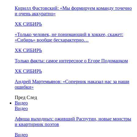
Кирилл Фастовский: «Мы формируем команду точечно
и очень аккуратно»
ХК СИБИРЬ
«Только человек, не понимающий в хоккее, скажет:
«Сибирь» вообще бесхарактерно…
ХК СИБИРЬ
Только факты: самое интересное о Егоре Подомацком
ХК СИБИРЬ
Андрей Мартемьянов: «Соперник наказал нас за наши
ошибки»
Пред
След
Видео
Видео
Афиша выходных: оживший Распутин, новые монстры
и квартирник поэтов
Видео