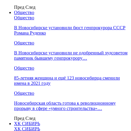
Пред
След
Общество
Общество
В Новосибирске установили бюст генпрокурора СССР
Романа Руденко
Общество
В Новосибирске установили не одобренный худсоветом
памятник бывшему генпрокурору…
Общество
85-летняя женщина и ещё 123 новосибирца сменили
имена в 2021 году
Общество
Новосибирская область готова к революционному
прорыву в сфере «умного строительства»…
Пред
След
ХК СИБИРЬ
ХК СИБИРЬ