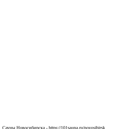
Сауны Новосибирска - https://101sauna.ru/novosibirsk