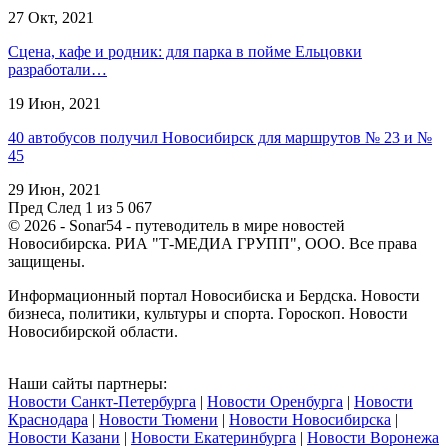
27 Окт, 2021
Сцена, кафе и родник: для парка в пойме Ельцовки
разработали…
19 Июн, 2021
40 автобусов получил Новосибирск для маршрутов № 23 и №
45
29 Июн, 2021
Пред
След
1 из 5 067
© 2026 - Sonar54 - путеводитель в мире новостей
Новосибирска. РИА "Т-МЕДИА ГРУПП", ООО. Все права
защищены.
Информационный портал Новосибиска и Бердска. Новости
бизнеса, политики, культуры и спорта. Гороскоп. Новости
Новосибирской области.
Наши сайты партнеры:
Новости Санкт-Петербурга
|
Новости Оренбурга
|
Новости
Краснодара
|
Новости Тюмени
|
Новости Новосибирска
|
Новости Казани
|
Новости Екатеринбурга
|
Новости Воронежа