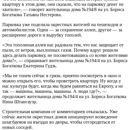
квартиру в этом доме, они сказали, что на парковку денег не
хватило», — говорит жительница дома №194/8 на ул. Бориса
Богаткова Татьяна Нестерова.
Парковка уже поделила окрестных жителей на пешеходов и
автомобилистов. Одни — за сохранение аллеи, другие — за
расширение дороги и вырубку тополей.
«Эта тополиная аллея нас радовала тем, что нас защищает от
пыли, от ветров, выхлопных газов. Почему вдруг решили
здесь делать парковку, не посоветовавшись со всеми жителями
дома?», — спрашивает жительница дома №194/4 на ул. Бориса
Богаткова Екатерина Гудзь.
«Мы не тонем сейчас в грязи, приятно посмотреть в окно и
можно открыть его, чтобы проветрить квартиру. Ну когда у
нас культура будет, когда мы будем равняться на Европу, а не
так — машины, машины, машины. А люди где?», —
продолжает жительница дома №194/4 на ул. Бориса Богаткова
Нина Штангауэр.
Строительная компания от комментариев отказалась. Уже
сейчас жители окрестных домов инициируют возведение
шлагбаумов на въездах во дворы, чтобы отгородиться от
новых соседей.