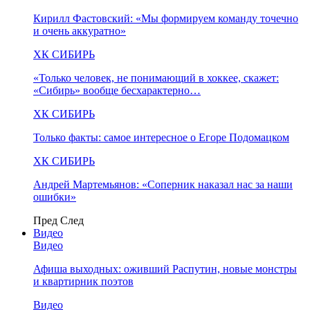
Кирилл Фастовский: «Мы формируем команду точечно
и очень аккуратно»
ХК СИБИРЬ
«Только человек, не понимающий в хоккее, скажет:
«Сибирь» вообще бесхарактерно…
ХК СИБИРЬ
Только факты: самое интересное о Егоре Подомацком
ХК СИБИРЬ
Андрей Мартемьянов: «Соперник наказал нас за наши
ошибки»
Пред
След
Видео
Видео
Афиша выходных: оживший Распутин, новые монстры
и квартирник поэтов
Видео