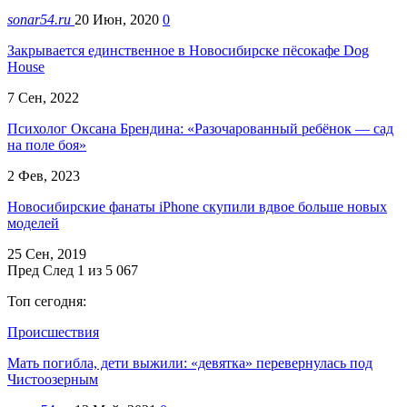
sonar54.ru
20 Июн, 2020
0
Закрывается единственное в Новосибирске пёсокафе Dog
House
7 Сен, 2022
Психолог Оксана Брендина: «Разочарованный ребёнок — сад
на поле боя»
2 Фев, 2023
Новосибирские фанаты iPhone скупили вдвое больше новых
моделей
25 Сен, 2019
Пред
След
1 из 5 067
Топ сегодня:
Происшествия
Мать погибла, дети выжили: «девятка» перевернулась под
Чистоозерным