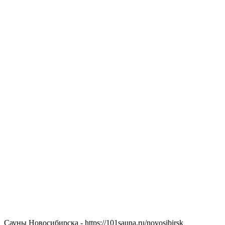
Сауны Новосибирска - https://101sauna.ru/novosibirsk