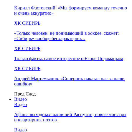
Кирилл Фастовский: «Мы формируем команду точечно
и очень аккуратно»
ХК СИБИРЬ
«Только человек, не понимающий в хоккее, скажет:
«Сибирь» вообще бесхарактерно…
ХК СИБИРЬ
Только факты: самое интересное о Егоре Подомацком
ХК СИБИРЬ
Андрей Мартемьянов: «Соперник наказал нас за наши
ошибки»
Пред
След
Видео
Видео
Афиша выходных: оживший Распутин, новые монстры
и квартирник поэтов
Видео