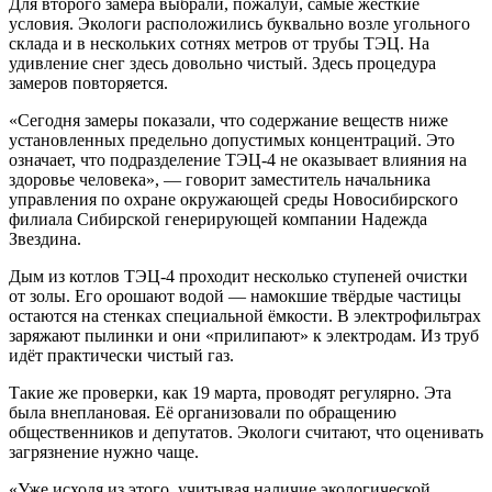
Для второго замера выбрали, пожалуй, самые жёсткие
условия. Экологи расположились буквально возле угольного
склада и в нескольких сотнях метров от трубы ТЭЦ. На
удивление снег здесь довольно чистый. Здесь процедура
замеров повторяется.
«Сегодня замеры показали, что содержание веществ ниже
установленных предельно допустимых концентраций. Это
означает, что подразделение ТЭЦ-4 не оказывает влияния на
здоровье человека», — говорит заместитель начальника
управления по охране окружающей среды Новосибирского
филиала Сибирской генерирующей компании Надежда
Звездина.
Дым из котлов ТЭЦ-4 проходит несколько ступеней очистки
от золы. Его орошают водой — намокшие твёрдые частицы
остаются на стенках специальной ёмкости. В электрофильтрах
заряжают пылинки и они «прилипают» к электродам. Из труб
идёт практически чистый газ.
Такие же проверки, как 19 марта, проводят регулярно. Эта
была внеплановая. Её организовали по обращению
общественников и депутатов. Экологи считают, что оценивать
загрязнение нужно чаще.
«Уже исходя из этого, учитывая наличие экологической