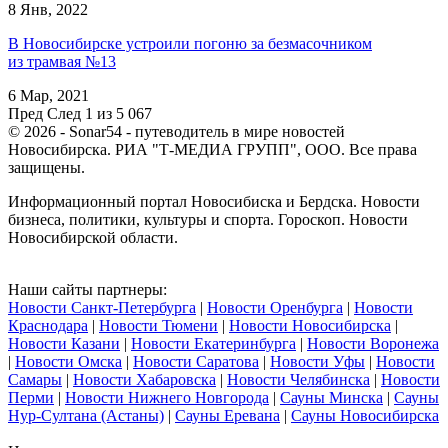
8 Янв, 2022
В Новосибирске устроили погоню за безмасочником
из трамвая №13
6 Мар, 2021
Пред
След
1 из 5 067
© 2026 - Sonar54 - путеводитель в мире новостей
Новосибирска. РИА "Т-МЕДИА ГРУПП", ООО. Все права
защищены.
Информационный портал Новосибиска и Бердска. Новости
бизнеса, политики, культуры и спорта. Гороскоп. Новости
Новосибирской области.
Наши сайты партнеры:
Новости Санкт-Петербурга
|
Новости Оренбурга
|
Новости
Краснодара
|
Новости Тюмени
|
Новости Новосибирска
|
Новости Казани
|
Новости Екатеринбурга
|
Новости Воронежа
|
Новости Омска
|
Новости Саратова
|
Новости Уфы
|
Новости
Самары
|
Новости Хабаровска
|
Новости Челябинска
|
Новости
Перми
|
Новости Нижнего Новгорода
|
Сауны Минска
|
Сауны
Нур-Султана (Астаны)
|
Сауны Еревана
|
Сауны Новосибирска