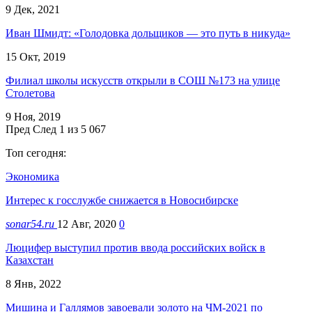
9 Дек, 2021
Иван Шмидт: «Голодовка дольщиков — это путь в никуда»
15 Окт, 2019
Филиал школы искусств открыли в СОШ №173 на улице
Столетова
9 Ноя, 2019
Пред
След
1 из 5 067
Топ сегодня:
Экономика
Интерес к госслужбе снижается в Новосибирске
sonar54.ru
12 Авг, 2020
0
Люцифер выступил против ввода российских войск в
Казахстан
8 Янв, 2022
Мишина и Галлямов завоевали золото на ЧМ-2021 по