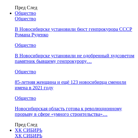
Пред
След
Общество
Общество
В Новосибирске установили бюст генпрокурора СССР
Романа Руденко
Общество
В Новосибирске установили не одобренный худсоветом
памятник бывшему генпрокурору…
Общество
85-летняя женщина и ещё 123 новосибирца сменили
имена в 2021 году
Общество
Новосибирская область готова к революционному
прорыву в сфере «умного строительства»…
Пред
След
ХК СИБИРЬ
ХК СИБИРЬ