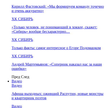
Кирилл Фастовский: «Мы формируем команду точечно
и очень аккуратно»
ХК СИБИРЬ
«Только человек, не понимающий в хоккее, скажет:
«Сибирь» вообще бесхарактерно…
ХК СИБИРЬ
Только факты: самое интересное о Егоре Подомацком
ХК СИБИРЬ
Андрей Мартемьянов: «Соперник наказал нас за наши
ошибки»
Пред
След
Видео
Видео
Афиша выходных: оживший Распутин, новые монстры
и квартирник поэтов
Видео