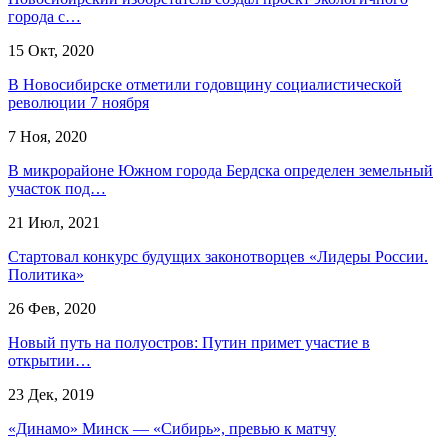
города с…
15 Окт, 2020
В Новосибирске отметили годовщину социалистической
революции 7 ноября
7 Ноя, 2020
В микрорайоне Южном города Бердска определен земельный
участок под…
21 Июл, 2021
Стартовал конкурс будущих законотворцев «Лидеры России.
Политика»
26 Фев, 2020
Новый путь на полуостров: Путин примет участие в
открытии…
23 Дек, 2019
«Динамо» Минск — «Сибирь», превью к матчу