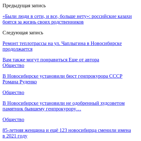
Предыдущая запись
«Были люди в сети, и все, больше нету»: российские казахи
боятся за жизнь своих родственников
Следующая запись
Ремонт теплотрассы на ул. Чаплыгина в Новосибирске
продолжается
Вам также могут понравиться
Еще от автора
Общество
В Новосибирске установили бюст генпрокурора СССР
Романа Руденко
Общество
В Новосибирске установили не одобренный худсоветом
памятник бывшему генпрокурору…
Общество
85-летняя женщина и ещё 123 новосибирца сменили имена
в 2021 году