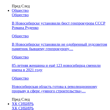
Пред
След
Общество
Общество
В Новосибирске установили бюст генпрокурора СССР
Романа Руденко
Общество
В Новосибирске установили не одобренный худсоветом
памятник бывшему генпрокурору…
Общество
85-летняя женщина и ещё 123 новосибирца сменили
имена в 2021 году
Общество
Новосибирская область готова к революционному
прорыву в сфере «умного строительства»…
Пред
След
ХК СИБИРЬ
ХК СИБИРЬ