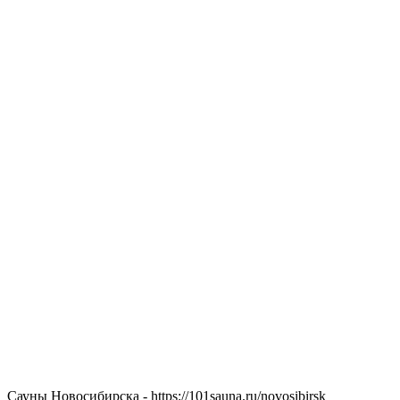
Сауны Новосибирска - https://101sauna.ru/novosibirsk