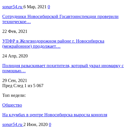
sonar54.ru
6 Мар, 2021
0
Сотрудники Новосибирской Госавтоинспекции проверили
техническое…
22 Фев, 2021
УПФР в Железнодорожном районе г. Новосибирска
(межрайонное) продолжает…
24 Апр, 2020
Полиция разыскивает похитителя, который украл иномарку с
помощью…
29 Сен, 2021
Пред
След
1 из 5 067
Топ недели:
Общество
На клумбах в центре Новосибирска выросла конопля
sonar54.ru
2 Июн, 2020
0