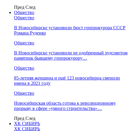
Пред
След
Общество
Общество
В Новосибирске установили бюст генпрокурора СССР
Романа Руденко
Общество
В Новосибирске установили не одобренный худсоветом
памятник бывшему генпрокурору…
Общество
85-летняя женщина и ещё 123 новосибирца сменили
имена в 2021 году
Общество
Новосибирская область готова к революционному
прорыву в сфере «умного строительства»…
Пред
След
ХК СИБИРЬ
ХК СИБИРЬ