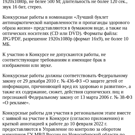
1920х1080р, не белее 500 М; длительность не более 120 сек.,
звук 16 бит, стерео.
Конкурсные работы в номинации «Лучший буклет
антинаркотической направленности и пропаганды здорового
образа жизни» представляются в бумажном виде, а также на
оптических носителях (CD или DVD). Форматы файла:
JPG/PDF, разрешение 1920х1080р (формат 16х9), не более 10
МБ.
К участию в Конкурсе не допускаются работы, не
соответствующие требованиям и имеющие брак в
изображении или звуке.
Конкурсные работы должны соответствовать Федеральному
закону от 29 декабря 2010 г. № 436-ФЗ «О защите детей от
информации, причиняющей вред их здоровью и развитию», а
также их содержание, сюжет, действия сценических лиц и
персонажей Федеральному закону от 13 марта 2006 г. № 38-ФЗ
«О рекламе».
Конкурсные работы для участия в региональном этапе вместе
с заявкой на участие в Конкурсе (согласно приложению) и
краткой аннотацией к работе до 10 февраля 2022 г.
предоставляются в Управление по контролю за оборотом
наркотиков ГУ МВД России по Новосибирской области по