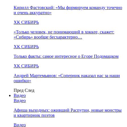
Кирилл Фастовский: «Мы формируем команду точечно
и очень аккуратно»
ХК СИБИРЬ
«Только человек, не понимающий в хоккее, скажет:
«Сибирь» вообще бесхарактерно…
ХК СИБИРЬ
Только факты: самое интересное о Егоре Подомацком
ХК СИБИРЬ
Андрей Мартемьянов: «Соперник наказал нас за наши
ошибки»
Пред
След
Видео
Видео
Афиша выходных: оживший Распутин, новые монстры
и квартирник поэтов
Видео