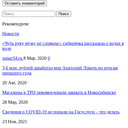
Рекомендуем:
Новости
«Чуть руку мужу не сломала»: сибирячка рассказала о родах в
воде
sonar54.ru
8 Мар, 2020
0
3,6 млн. рублей заработал мэр Анатолий Локоть по итогам
прошлого года
20 Авг, 2020
Магазины в ТРЦ рекомендовали закрыть в Новосибирске
28 Мар, 2020
Сведения о COVID-19 не попали на Госуслуги – что делать
23 Ноя, 2021