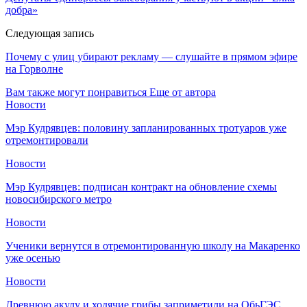
добра»
Следующая запись
Почему с улиц убирают рекламу — слушайте в прямом эфире
на Горволне
Вам также могут понравиться
Еще от автора
Новости
Мэр Кудрявцев: половину запланированных тротуаров уже
отремонтировали
Новости
Мэр Кудрявцев: подписан контракт на обновление схемы
новосибирского метро
Новости
Ученики вернутся в отремонтированную школу на Макаренко
уже осенью
Новости
Древнюю акулу и ходячие грибы заприметили на ОбьГЭС