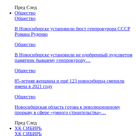
Пред
След
Общество
Общество
В Новосибирске установили бюст генпрокурора СССР
Романа Руденко
Общество
В Новосибирске установили не одобренный худсоветом
памятник бывшему генпрокурору…
Общество
85-летняя женщина и ещё 123 новосибирца сменили
имена в 2021 году
Общество
Новосибирская область готова к революционному
прорыву в сфере «умного строительства»…
Пред
След
ХК СИБИРЬ
ХК СИБИРЬ