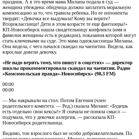
праздник. А в это время мама Миланы подала в суд —
женщина убеждена: обидчица должна заплатить моральную
компенсацию за то, что травила ребенка. Но ее оппоненты
твердят: «Девочка все выдумала! Кому вы верите?
Второкласснице! Дети в этом возрасте те еще фантазеры!»
КП-Новосибирск нашла свидетельницу конфликта (имя и
фамилия женщины есть в редакции), показания которой могут
стать ключевыми на суде. Это мама одноклассницы Миланы.
Она видела, с чего начался скандал на чаепитии. Видела, как
взрослые довели девочку.
«Не надо верить тому, что пишут в соцсетях» — директор
школы прокомментировала скандал на чаепитии. Радио
«Комсомольская правда»-Новосибирск» (98,3 FM)
00:00
00:00
— Мы накрывали на стол. Потом Евгения (член
родительского комитета. — Ред.) сказала Милане: «Будешь
есть отдельно свои кексы!» Я сначала не поняла смысл —
подумала, что у девочки аллергия, — рассказала КП-
Новосибирск родительница.
Видимо, тон взрослого был не особо доброжелательным. По
словам мамы одноклассницы, Милана, выпучив глаза,