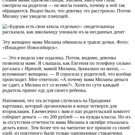
смотрела на родителя — не могла понять, почему к ней так
обращаются. Видно было, что девочку это расстроило. Потом
Милану уже увидели плачущей.
Эту женщину мама Миланы обвинила в травле дочки. Фото:
«Инцидент Новосибирск».
— Это я видела уже издалека. Потом, видимо, девочка
позвонила маме. Я слышала, как Евгения по телефону сильно
ругалась с Ириной, мамой Миланы, буквально на матах, —
вспоминает женщина. — Я спросила у родителей, что вообще
происходит. Мне ответили: «А почему мама Миланы деньги
не сдает, а Милана ест со всеми?». Хотя по сути каждый
родитель принес еду для своего ребенка.
Напомним, что эта история случилась на Празднике
картошки, который организовали в конце четверти для
второклашек. Ежемесячно с мам и пап родительский комитет
собирает деньги — по 200 рублей — на нужды классы. Но из-
за отсутствия отчетности мама Миланы в октябре отказалась
делать взнос. Тем более что на чаепитие все пришли со своей
едой, из покупного были только одноразовые стаканчики.