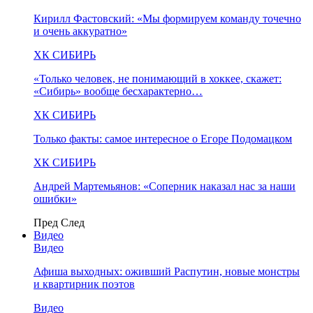
Кирилл Фастовский: «Мы формируем команду точечно
и очень аккуратно»
ХК СИБИРЬ
«Только человек, не понимающий в хоккее, скажет:
«Сибирь» вообще бесхарактерно…
ХК СИБИРЬ
Только факты: самое интересное о Егоре Подомацком
ХК СИБИРЬ
Андрей Мартемьянов: «Соперник наказал нас за наши
ошибки»
Пред
След
Видео
Видео
Афиша выходных: оживший Распутин, новые монстры
и квартирник поэтов
Видео