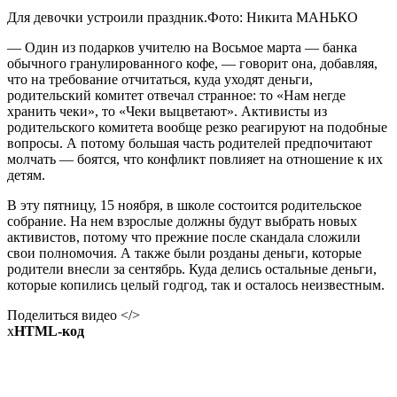
Для девочки устроили праздник.Фото: Никита МАНЬКО
— Один из подарков учителю на Восьмое марта — банка
обычного гранулированного кофе, — говорит она, добавляя,
что на требование отчитаться, куда уходят деньги,
родительский комитет отвечал странное: то «Нам негде
хранить чеки», то «Чеки выцветают». Активисты из
родительского комитета вообще резко реагируют на подобные
вопросы. А потому большая часть родителей предпочитают
молчать — боятся, что конфликт повлияет на отношение к их
детям.
В эту пятницу, 15 ноября, в школе состоится родительское
собрание. На нем взрослые должны будут выбрать новых
активистов, потому что прежние после скандала сложили
свои полномочия. А также были розданы деньги, которые
родители внесли за сентябрь. Куда делись остальные деньги,
которые копились целый годгод, так и осталось неизвестным.
Поделиться видео </>
x
HTML-код