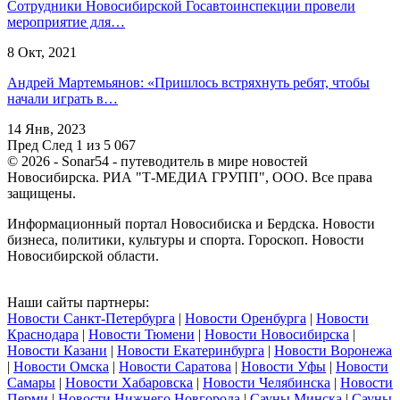
Сотрудники Новосибирской Госавтоинспекции провели
мероприятие для…
8 Окт, 2021
Андрей Мартемьянов: «Пришлось встряхнуть ребят, чтобы
начали играть в…
14 Янв, 2023
Пред
След
1 из 5 067
© 2026 - Sonar54 - путеводитель в мире новостей
Новосибирска. РИА "Т-МЕДИА ГРУПП", ООО. Все права
защищены.
Информационный портал Новосибиска и Бердска. Новости
бизнеса, политики, культуры и спорта. Гороскоп. Новости
Новосибирской области.
Наши сайты партнеры:
Новости Санкт-Петербурга
|
Новости Оренбурга
|
Новости
Краснодара
|
Новости Тюмени
|
Новости Новосибирска
|
Новости Казани
|
Новости Екатеринбурга
|
Новости Воронежа
|
Новости Омска
|
Новости Саратова
|
Новости Уфы
|
Новости
Самары
|
Новости Хабаровска
|
Новости Челябинска
|
Новости
Перми
|
Новости Нижнего Новгорода
|
Сауны Минска
|
Сауны