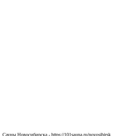
Сауны Новосибирска - https://101sauna.ru/novosibirsk