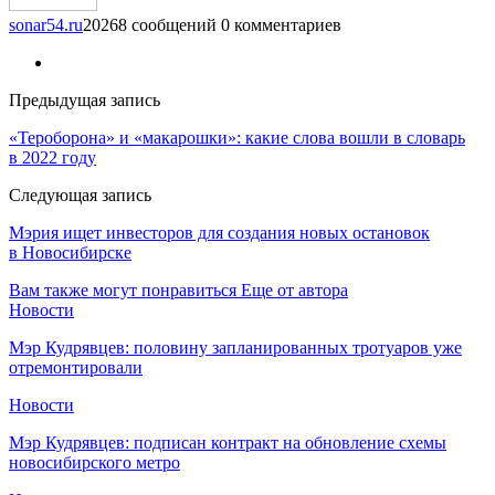
sonar54.ru
20268 сообщений
0 комментариев
Предыдущая запись
«Тероборона» и «макарошки»: какие слова вошли в словарь
в 2022 году
Следующая запись
Мэрия ищет инвесторов для создания новых остановок
в Новосибирске
Вам также могут понравиться
Еще от автора
Новости
Мэр Кудрявцев: половину запланированных тротуаров уже
отремонтировали
Новости
Мэр Кудрявцев: подписан контракт на обновление схемы
новосибирского метро