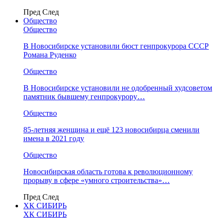
Пред
След
Общество
Общество
В Новосибирске установили бюст генпрокурора СССР
Романа Руденко
Общество
В Новосибирске установили не одобренный худсоветом
памятник бывшему генпрокурору…
Общество
85-летняя женщина и ещё 123 новосибирца сменили
имена в 2021 году
Общество
Новосибирская область готова к революционному
прорыву в сфере «умного строительства»…
Пред
След
ХК СИБИРЬ
ХК СИБИРЬ