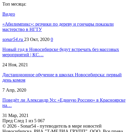
Топ месяца:
Видео
«Абилимпикс»: резчики по дереву и гончары показали
мастерство в НГТУ
sonar54.ru
23 Окт, 2020
0
Новый год в Новосибирске будут встречать без массовых
мероприятий | КС…
24 Ноя, 2021
Дистанционное обучение в школах Новосибирска: первый
день комом
7 Апр, 2020
Поведёт ли Александр Усс «Единую Россию» в Красноярске
на…
31 Мар, 2021
Пред
След
1 из 5 067
© 2026 - Sonar54 - путеводитель в мире новостей
Новосибирска. РИА "Т-МЕДИА ГРУПП", ООО. Все права