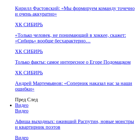
Кирилл Фастовский: «Мы формируем команду точечно
и очень аккуратно»
ХК СИБИРЬ
«Только человек, не понимающий в хоккее, скажет:
«Сибирь» вообще бесхарактерно…
ХК СИБИРЬ
Только факты: самое интересное о Егоре Подомацком
ХК СИБИРЬ
Андрей Мартемьянов: «Соперник наказал нас за наши
ошибки»
Пред
След
Видео
Видео
Афиша выходных: оживший Распутин, новые монстры
и квартирник поэтов
Видео