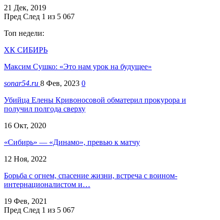
21 Дек, 2019
Пред
След
1 из 5 067
Топ недели:
ХК СИБИРЬ
Максим Сушко: «Это нам урок на будущее»
sonar54.ru
8 Фев, 2023
0
Убийца Елены Кривоносовой обматерил прокурора и
получил полгода сверху
16 Окт, 2020
«Сибирь» — «Динамо», превью к матчу
12 Ноя, 2022
Борьба с огнем, спасение жизни, встреча с воином-
интернационалистом и…
19 Фев, 2021
Пред
След
1 из 5 067