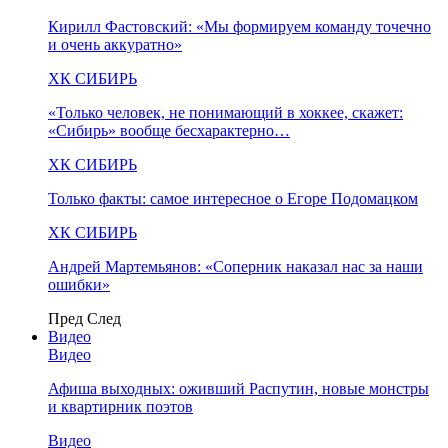
Кирилл Фастовский: «Мы формируем команду точечно
и очень аккуратно»
ХК СИБИРЬ
«Только человек, не понимающий в хоккее, скажет:
«Сибирь» вообще бесхарактерно…
ХК СИБИРЬ
Только факты: самое интересное о Егоре Подомацком
ХК СИБИРЬ
Андрей Мартемьянов: «Соперник наказал нас за наши
ошибки»
Пред
След
Видео
Видео
Афиша выходных: оживший Распутин, новые монстры
и квартирник поэтов
Видео