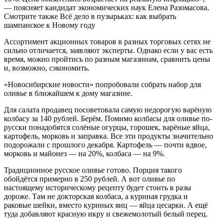
— поясняет кандидат экономических наук Елена Разомасова.
Смотрите также Всё дело в пузырьках: как выбрать
шампанское к Новому году
Ассортимент акционных товаров в разных торговых сетях не
сильно отличается, заявляют эксперты. Однако если у вас есть
время, можно пройтись по разным магазинам, сравнить цены
и, возможно, сэкономить.
«Новосибирские новости» попробовали собрать набор для
оливье в ближайшем к дому магазине.
Для салата продавец посоветовала самую недорогую варёную
колбасу за 140 рублей. Берём. Помимо колбасы для оливье по-
русски понадобятся солёные огурцы, горошек, варёные яйца,
картофель, морковь и заправка. Все эти продукты значительно
подорожали с прошлого декабря. Картофель — почти вдвое,
морковь и майонез — на 20%, колбаса — на 9%.
Традиционное русское оливье готово. Порция такого
обойдётся примерно в 250 рублей. А вот оливье по
настоящему историческому рецепту будет стоить в разы
дороже. Там не докторская колбаса, а куриная грудка и
раковые шейки, вместо куриных яиц — яйца цесарки. А ещё
туда добавляют красную икру и свежемолотый белый перец.