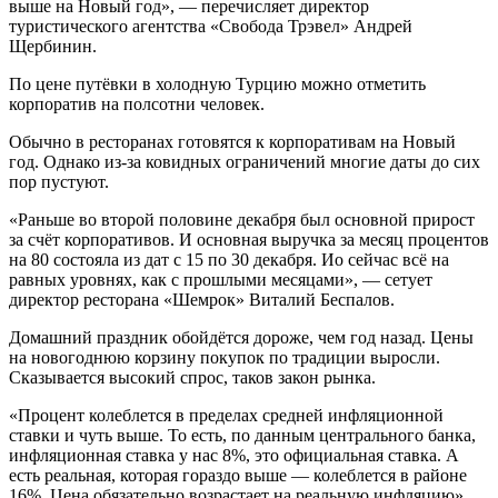
выше на Новый год», — перечисляет директор
туристического агентства «Свобода Трэвел» Андрей
Щербинин.
По цене путёвки в холодную Турцию можно отметить
корпоратив на полсотни человек.
Обычно в ресторанах готовятся к корпоративам на Новый
год. Однако из-за ковидных ограничений многие даты до сих
пор пустуют.
«Раньше во второй половине декабря был основной прирост
за счёт корпоративов. И основная выручка за месяц процентов
на 80 состояла из дат с 15 по 30 декабря. Ио сейчас всё на
равных уровнях, как с прошлыми месяцами», — сетует
директор ресторана «Шемрок» Виталий Беспалов.
Домашний праздник обойдётся дороже, чем год назад. Цены
на новогоднюю корзину покупок по традиции выросли.
Сказывается высокий спрос, таков закон рынка.
«Процент колеблется в пределах средней инфляционной
ставки и чуть выше. То есть, по данным центрального банка,
инфляционная ставка у нас 8%, это официальная ставка. А
есть реальная, которая гораздо выше — колеблется в районе
16%. Цена обязательно возрастает на реальную инфляцию»,