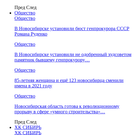
Пред
След
Общество
Общество
В Новосибирске установили бюст генпрокурора СССР
Романа Руденко
Общество
В Новосибирске установили не одобренный худсоветом
памятник бывшему генпрокурору…
Общество
85-летняя женщина и ещё 123 новосибирца сменили
имена в 2021 году
Общество
Новосибирская область готова к революционному
прорыву в сфере «умного строительства»…
Пред
След
ХК СИБИРЬ
ХК СИБИРЬ