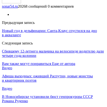
sonar54.ru
20268 сообщений
0 комментариев
Предыдущая запись
Новый год в дельфинарии: Санта-Клаус спустился на дно
в акваланге
Следующая запись
Сбившему 12-летнего мальчика на велосипеде водителю дали
четыре года колонии
Вам также могут понравиться
Еще от автора
Видео
Афиша выходных: оживший Распутин, новые монстры
и квартирник поэтов
Видео
В Новосибирске установили бюст генпрокурора СССР
Романа Руденко