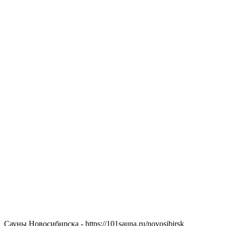
Сауны Новосибирска - https://101sauna.ru/novosibirsk