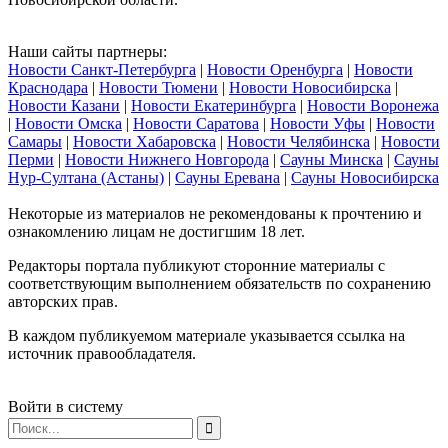
Наши сайты партнеры:
Новости Санкт-Петербурга
|
Новости Оренбурга
|
Новости
Краснодара
|
Новости Тюмени
|
Новости Новосибирска
|
Новости Казани
|
Новости Екатеринбурга
|
Новости Воронежа
|
Новости Омска
|
Новости Саратова
|
Новости Уфы
|
Новости
Самары
|
Новости Хабаровска
|
Новости Челябинска
|
Новости
Перми
|
Новости Нижнего Новгорода
|
Сауны Минска
|
Сауны
Нур-Султана (Астаны)
|
Сауны Еревана
|
Сауны Новосибирска
Некоторые из материалов не рекомендованы к прочтению и
ознакомлению лицам не достигшим 18 лет.
Редакторы портала публикуют сторонние материалы с
соответствующим выполнением обязательств по сохранению
авторских прав.
В каждом публикуемом материале указывается ссылка на
источник правообладателя.
Войти в систему