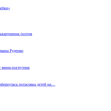
шибки»
квартирник поэтов
мана Руденко
т мини-погрузчик
обернулась потасовка детей на…