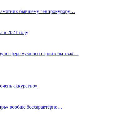
 памятник бывшему генпрокурору…
а в 2021 году
у в сфере «умного строительства»…
очень аккуратно»
бирь» вообще бесхарактерно…