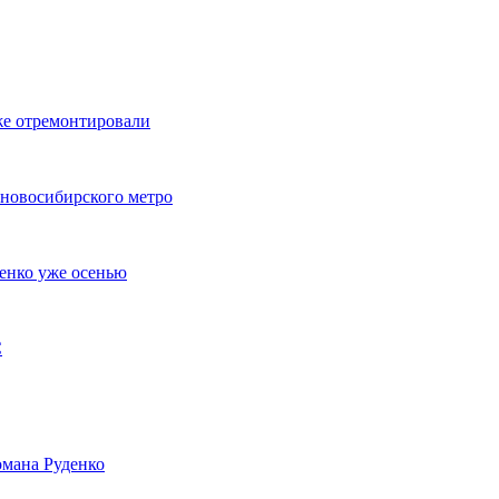
же отремонтировали
 новосибирского метро
енко уже осенью
С
мана Руденко