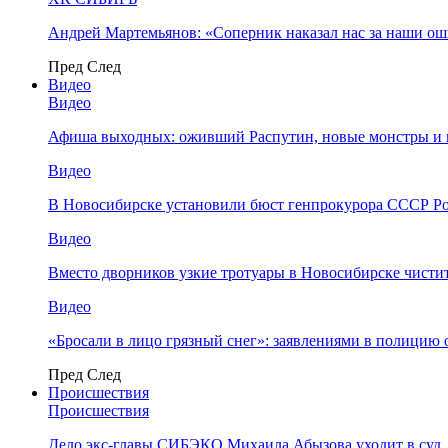
Андрей Мартемьянов: «Соперник наказал нас за наши о
Пред
След
Видео
Видео
Афиша выходных: оживший Распутин, новые монстры и 
Видео
В Новосибирске установили бюст генпрокурора СССР Ро
Видео
Вместо дворников узкие тротуары в Новосибирске чисти
Видео
«Бросали в лицо грязный снег»: заявлениями в полицию 
Пред
След
Происшествия
Происшествия
Дело экс-главы СИБЭКО Михаила Абызова уходит в суд