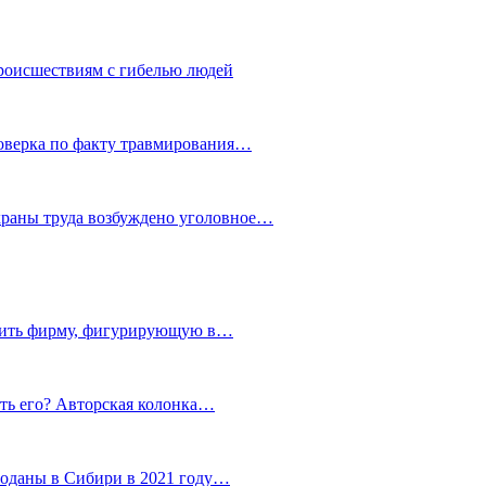
роисшествиям с гибелью людей
роверка по факту травмирования…
храны труда возбуждено уголовное…
тить фирму, фигурирующую в…
тить его? Авторская колонка…
роданы в Сибири в 2021 году…