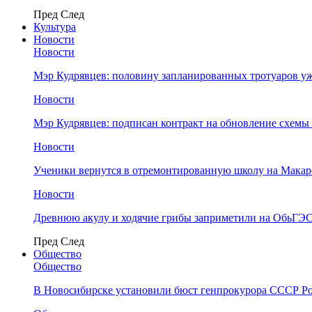
Пред
След
Культура
Новости
Новости
Мэр Кудрявцев: половину запланированных тротуаров у
Новости
Мэр Кудрявцев: подписан контракт на обновление схемы
Новости
Ученики вернутся в отремонтированную школу на Макар
Новости
Древнюю акулу и ходячие грибы заприметили на ОбьГЭ
Пред
След
Общество
Общество
В Новосибирске установили бюст генпрокурора СССР Ро