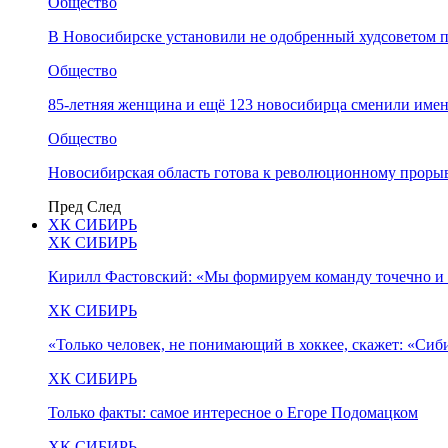
Общество
В Новосибирске установили не одобренный худсоветом
Общество
85-летняя женщина и ещё 123 новосибирца сменили имен
Общество
Новосибирская область готова к революционному прорыв
Пред
След
ХК СИБИРЬ
ХК СИБИРЬ
Кирилл Фастовский: «Мы формируем команду точечно и 
ХК СИБИРЬ
«Только человек, не понимающий в хоккее, скажет: «Си
ХК СИБИРЬ
Только факты: самое интересное о Егоре Подомацком
ХК СИБИРЬ