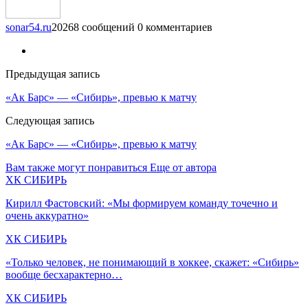
sonar54.ru
20268 сообщений
0 комментариев
Предыдущая запись
«Ак Барс» — «Сибирь», превью к матчу
Следующая запись
«Ак Барс» — «Сибирь», превью к матчу
Вам также могут понравиться
Еще от автора
ХК СИБИРЬ
Кирилл Фастовский: «Мы формируем команду точечно и
очень аккуратно»
ХК СИБИРЬ
«Только человек, не понимающий в хоккее, скажет: «Сибирь»
вообще бесхарактерно…
ХК СИБИРЬ