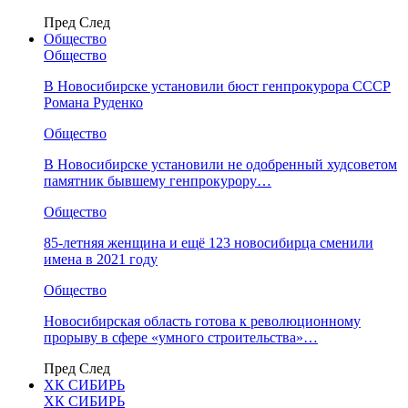
Пред
След
Общество
Общество
В Новосибирске установили бюст генпрокурора СССР
Романа Руденко
Общество
В Новосибирске установили не одобренный худсоветом
памятник бывшему генпрокурору…
Общество
85-летняя женщина и ещё 123 новосибирца сменили
имена в 2021 году
Общество
Новосибирская область готова к революционному
прорыву в сфере «умного строительства»…
Пред
След
ХК СИБИРЬ
ХК СИБИРЬ