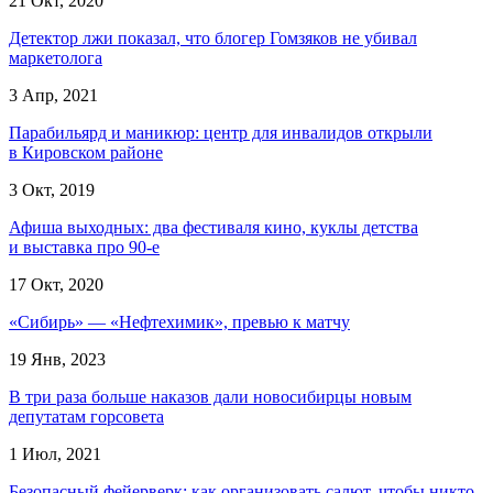
21 Окт, 2020
Детектор лжи показал, что блогер Гомзяков не убивал
маркетолога
3 Апр, 2021
Парабильярд и маникюр: центр для инвалидов открыли
в Кировском районе
3 Окт, 2019
Афиша выходных: два фестиваля кино, куклы детства
и выставка про 90-е
17 Окт, 2020
«Сибирь» — «Нефтехимик», превью к матчу
19 Янв, 2023
В три раза больше наказов дали новосибирцы новым
депутатам горсовета
1 Июл, 2021
Безопасный фейерверк: как организовать салют, чтобы никто