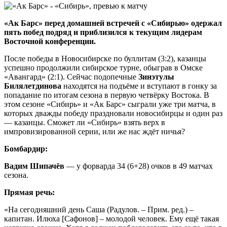
«Ак Барс» перед домашней встречей с «Сибирью» одержал
пять побед подряд и приблизился к текущим лидерам
Восточной конференции.
После победы в Новосибирске по буллитам (3:2), казанцы
успешно продолжили сибирское турне, обыграв в Омске
«Авангард» (2:1). Сейчас подопечные
Зинэтулы
Билялетдинова
находятся на подъёме и вступают в гонку за
попадание по итогам сезона в первую четвёрку Востока. В
этом сезоне «Сибирь» и «Ак Барс» сыграли уже три матча, в
которых дважды победу праздновали новосибирцы и один раз
— казанцы. Сможет ли «Сибирь» взять верх в
импровизированной серии, или же нас ждёт ничья?
Бомбардир:
Вадим Шипачёв
— у форварда 34 (6+28) очков в 49 матчах
сезона.
Прямая речь:
«На сегодняшний день Саша (Радулов. – Прим. ред.) –
капитан. Илюха [Сафонов] – молодой человек. Ему ещё такая