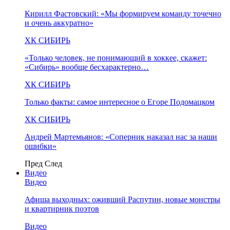
Кирилл Фастовский: «Мы формируем команду точечно
и очень аккуратно»
ХК СИБИРЬ
«Только человек, не понимающий в хоккее, скажет:
«Сибирь» вообще бесхарактерно…
ХК СИБИРЬ
Только факты: самое интересное о Егоре Подомацком
ХК СИБИРЬ
Андрей Мартемьянов: «Соперник наказал нас за наши
ошибки»
Пред
След
Видео
Видео
Афиша выходных: оживший Распутин, новые монстры
и квартирник поэтов
Видео