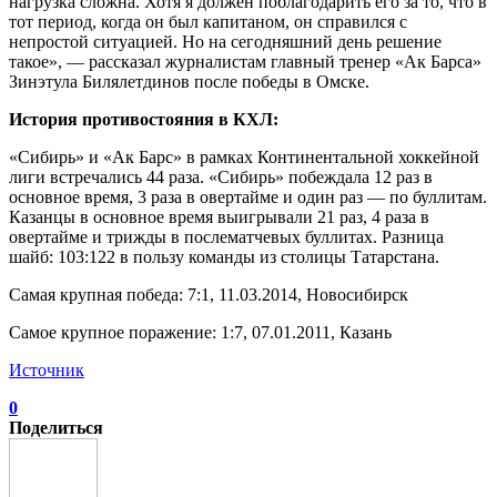
нагрузка сложна. Хотя я должен поблагодарить его за то, что в
тот период, когда он был капитаном, он справился с
непростой ситуацией. Но на сегодняшний день решение
такое», — рассказал журналистам главный тренер «Ак Барса»
Зинэтула Билялетдинов после победы в Омске.
История противостояния в КХЛ:
«Сибирь» и «Ак Барс» в рамках Континентальной хоккейной
лиги встречались 44 раза. «Сибирь» побеждала 12 раз в
основное время, 3 раза в овертайме и один раз — по буллитам.
Казанцы в основное время выигрывали 21 раз, 4 раза в
овертайме и трижды в послематчевых буллитах. Разница
шайб: 103:122 в пользу команды из столицы Татарстана.
Самая крупная победа: 7:1, 11.03.2014, Новосибирск
Самое крупное поражение: 1:7, 07.01.2011, Казань
Источник
0
Поделиться