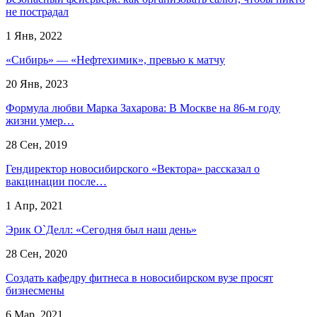
не пострадал
1 Янв, 2022
«Сибирь» — «Нефтехимик», превью к матчу
20 Янв, 2023
Формула любви Марка Захарова: В Москве на 86-м году
жизни умер…
28 Сен, 2019
Гендиректор новосибирского «Вектора» рассказал о
вакцинации после…
1 Апр, 2021
Эрик О`Делл: «Сегодня был наш день»
28 Сен, 2020
Создать кафедру фитнеса в новосибирском вузе просят
бизнесмены
6 Мар, 2021