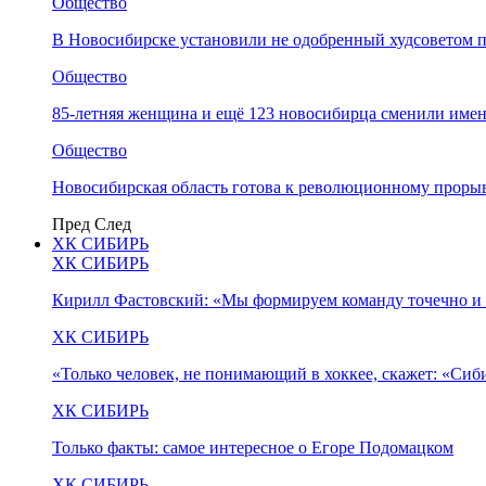
Общество
В Новосибирске установили не одобренный худсоветом
Общество
85-летняя женщина и ещё 123 новосибирца сменили имен
Общество
Новосибирская область готова к революционному прорыв
Пред
След
ХК СИБИРЬ
ХК СИБИРЬ
Кирилл Фастовский: «Мы формируем команду точечно и 
ХК СИБИРЬ
«Только человек, не понимающий в хоккее, скажет: «Си
ХК СИБИРЬ
Только факты: самое интересное о Егоре Подомацком
ХК СИБИРЬ