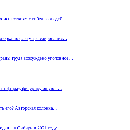
роисшествиям с гибелью людей
роверка по факту травмирования…
храны труда возбуждено уголовное…
тить фирму, фигурирующую в…
тить его? Авторская колонка…
роданы в Сибири в 2021 году…