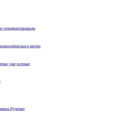
же отремонтировали
 новосибирского метро
енко уже осенью
С
мана Руденко