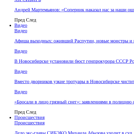
Андрей Мартемьянов: «Соперник наказал нас за наши о
Пред
След
Видео
Видео
Афиша выходных: оживший Распутин, новые монстры и 
Видео
В Новосибирске установили бюст генпрокурора СССР Ро
Видео
Вместо дворников узкие тротуары в Новосибирске чисти
Видео
«Бросали в лицо грязный снег»: заявлениями в полицию 
Пред
След
Происшествия
Происшествия
Дело экс-главы СИБЭКО Михаила Абызова уходит в суд