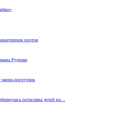
шибки»
квартирник поэтов
мана Руденко
т мини-погрузчик
обернулась потасовка детей на…