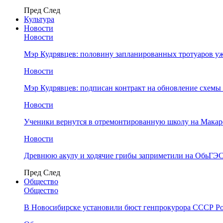
Пред
След
Культура
Новости
Новости
Мэр Кудрявцев: половину запланированных тротуаров у
Новости
Мэр Кудрявцев: подписан контракт на обновление схемы
Новости
Ученики вернутся в отремонтированную школу на Макар
Новости
Древнюю акулу и ходячие грибы заприметили на ОбьГЭ
Пред
След
Общество
Общество
В Новосибирске установили бюст генпрокурора СССР Ро