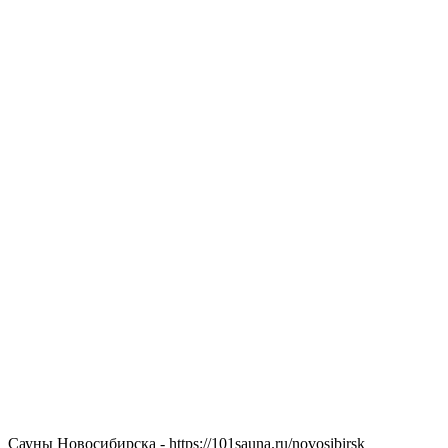
Сауны Новосибирска - https://101sauna.ru/novosibirsk