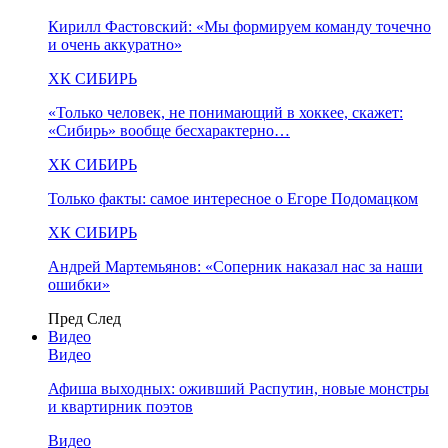
Кирилл Фастовский: «Мы формируем команду точечно
и очень аккуратно»
ХК СИБИРЬ
«Только человек, не понимающий в хоккее, скажет:
«Сибирь» вообще бесхарактерно…
ХК СИБИРЬ
Только факты: самое интересное о Егоре Подомацком
ХК СИБИРЬ
Андрей Мартемьянов: «Соперник наказал нас за наши
ошибки»
Пред
След
Видео
Видео
Афиша выходных: оживший Распутин, новые монстры
и квартирник поэтов
Видео