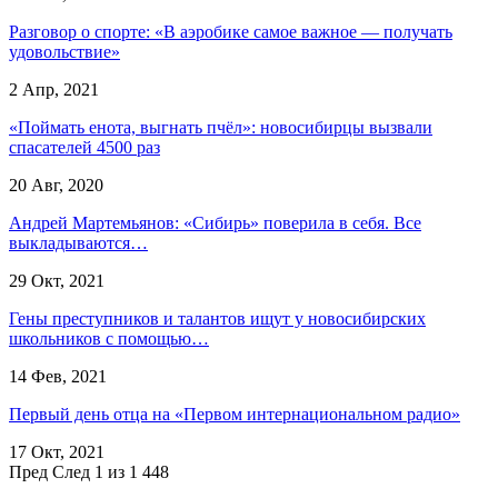
Разговор о спорте: «В аэробике самое важное — получать
удовольствие»
2 Апр, 2021
«Поймать енота, выгнать пчёл»: новосибирцы вызвали
спасателей 4500 раз
20 Авг, 2020
Андрей Мартемьянов: «Сибирь» поверила в себя. Все
выкладываются…
29 Окт, 2021
Гены преступников и талантов ищут у новосибирских
школьников с помощью…
14 Фев, 2021
Первый день отца на «Первом интернациональном радио»
17 Окт, 2021
Пред
След
1 из 1 448