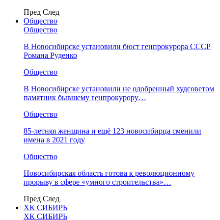
Пред
След
Общество
Общество
В Новосибирске установили бюст генпрокурора СССР
Романа Руденко
Общество
В Новосибирске установили не одобренный худсоветом
памятник бывшему генпрокурору…
Общество
85-летняя женщина и ещё 123 новосибирца сменили
имена в 2021 году
Общество
Новосибирская область готова к революционному
прорыву в сфере «умного строительства»…
Пред
След
ХК СИБИРЬ
ХК СИБИРЬ