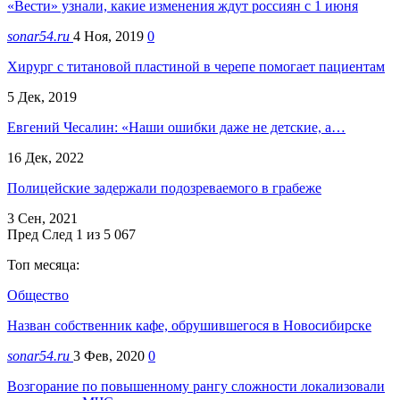
«Вести» узнали, какие изменения ждут россиян с 1 июня
sonar54.ru
4 Ноя, 2019
0
Хирург с титановой пластиной в черепе помогает пациентам
5 Дек, 2019
Евгений Чесалин: «Наши ошибки даже не детские, а…
16 Дек, 2022
Полицейские задержали подозреваемого в грабеже
3 Сен, 2021
Пред
След
1 из 5 067
Топ месяца:
Общество
Назван собственник кафе, обрушившегося в Новосибирске
sonar54.ru
3 Фев, 2020
0
Возгорание по повышенному рангу сложности локализовали