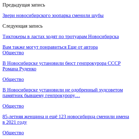
Предыдущая запись
Звери новосибирского зоопарка сменили шубы
Следующая запись
Тиктокеры в ластах ходят по тротуарам Новосибирска
Вам также могут понравиться
Еще от автора
Общество
В Новосибирске установили бюст генпрокурора СССР
Романа Руденко
Общество
В Новосибирске установили не одобренный худсоветом
памятник бывшему генпрокурору…
Общество
85-летняя женщина и ещё 123 новосибирца сменили имена
в 2021 году
Общество