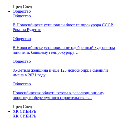
Пред
След
Общество
Общество
В Новосибирске установили бюст генпрокурора СССР
Романа Руденко
Общество
В Новосибирске установили не одобренный худсоветом
памятник бывшему генпрокурору…
Общество
85-летняя женщина и ещё 123 новосибирца сменили
имена в 2021 году
Общество
Новосибирская область готова к революционному
прорыву в сфере «умного строительства»…
Пред
След
ХК СИБИРЬ
ХК СИБИРЬ