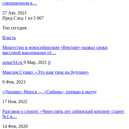
совершенном в…
27 Авг, 2021
Пред
След
1 из 5 067
Топ сегодня:
Власть
Мишустин в новосибирском «Векторе» назвал сроки
массовой вакцинации от…
sonar54.ru
9 Мар, 2021
0
Максим Сушко: «Это нам урок на будущее»
9 Фев, 2023
«Динамо» Минск — «Сибирь», превью к матчу
17 Ноя, 2022
Разговор о спорте: «Через пять лет сибирский кёрлинг станет
№1 в…
14 Фев, 2020