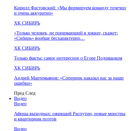
Кирилл Фастовский: «Мы формируем команду точечно
и очень аккуратно»
ХК СИБИРЬ
«Только человек, не понимающий в хоккее, скажет:
«Сибирь» вообще бесхарактерно…
ХК СИБИРЬ
Только факты: самое интересное о Егоре Подомацком
ХК СИБИРЬ
Андрей Мартемьянов: «Соперник наказал нас за наши
ошибки»
Пред
След
Видео
Видео
Афиша выходных: оживший Распутин, новые монстры
и квартирник поэтов
Видео