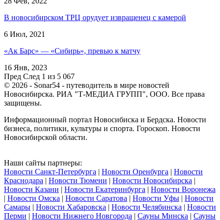
28 Фев, 2022
В новосибирском ТРЦ орудует извращенец с камерой
6 Июл, 2021
«Ак Барс» — «Сибирь», превью к матчу
16 Янв, 2023
Пред
След
1 из 5 067
© 2026 - Sonar54 - путеводитель в мире новостей
Новосибирска. РИА "Т-МЕДИА ГРУПП", ООО. Все права
защищены.
Информационный портал Новосибиска и Бердска. Новости
бизнеса, политики, культуры и спорта. Гороскоп. Новости
Новосибирской области.
Наши сайты партнеры:
Новости Санкт-Петербурга
|
Новости Оренбурга
|
Новости
Краснодара
|
Новости Тюмени
|
Новости Новосибирска
|
Новости Казани
|
Новости Екатеринбурга
|
Новости Воронежа
|
Новости Омска
|
Новости Саратова
|
Новости Уфы
|
Новости
Самары
|
Новости Хабаровска
|
Новости Челябинска
|
Новости
Перми
|
Новости Нижнего Новгорода
|
Сауны Минска
|
Сауны