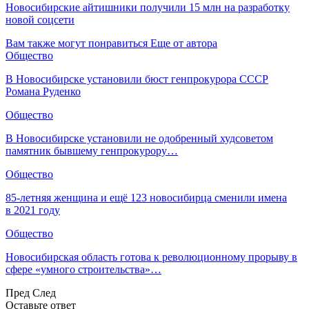
Новосибирские айтишники получили 15 млн на разработку
новой соцсети
Вам также могут понравиться
Еще от автора
Общество
В Новосибирске установили бюст генпрокурора СССР
Романа Руденко
Общество
В Новосибирске установили не одобренный худсоветом
памятник бывшему генпрокурору…
Общество
85-летняя женщина и ещё 123 новосибирца сменили имена
в 2021 году
Общество
Новосибирская область готова к революционному прорыву в
сфере «умного строительства»…
Пред
След
Оставьте ответ