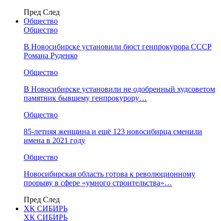
Пред
След
Общество
Общество
В Новосибирске установили бюст генпрокурора СССР
Романа Руденко
Общество
В Новосибирске установили не одобренный худсоветом
памятник бывшему генпрокурору…
Общество
85-летняя женщина и ещё 123 новосибирца сменили
имена в 2021 году
Общество
Новосибирская область готова к революционному
прорыву в сфере «умного строительства»…
Пред
След
ХК СИБИРЬ
ХК СИБИРЬ