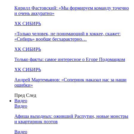
Кирилл Фастовский: «Мы формируем команду точечно
и очень аккуратно»
ХК СИБИРЬ
«Только человек, не понимающий в хоккее, скажет:
«Сибирь» вообще бесхарактерно…
ХК СИБИРЬ
Только факты: самое интересное о Егоре Подомацком
ХК СИБИРЬ
Андрей Мартемьянов: «Соперник наказал нас за наши
ошибки»
Пред
След
Видео
Видео
Афиша выходных: оживший Распутин, новые монстры
и квартирник поэтов
Видео