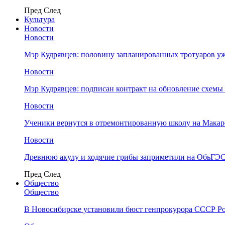
Пред
След
Культура
Новости
Новости
Мэр Кудрявцев: половину запланированных тротуаров у
Новости
Мэр Кудрявцев: подписан контракт на обновление схемы
Новости
Ученики вернутся в отремонтированную школу на Макар
Новости
Древнюю акулу и ходячие грибы заприметили на ОбьГЭ
Пред
След
Общество
Общество
В Новосибирске установили бюст генпрокурора СССР Ро