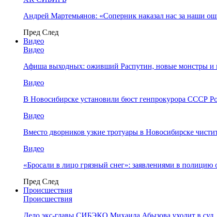
Андрей Мартемьянов: «Соперник наказал нас за наши о
Пред
След
Видео
Видео
Афиша выходных: оживший Распутин, новые монстры и 
Видео
В Новосибирске установили бюст генпрокурора СССР Ро
Видео
Вместо дворников узкие тротуары в Новосибирске чисти
Видео
«Бросали в лицо грязный снег»: заявлениями в полицию 
Пред
След
Происшествия
Происшествия
Дело экс-главы СИБЭКО Михаила Абызова уходит в суд