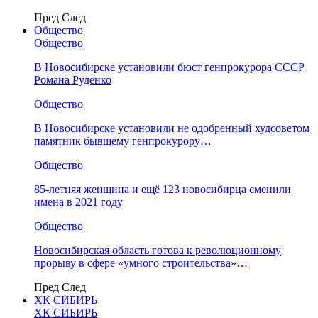
Пред
След
Общество
Общество
В Новосибирске установили бюст генпрокурора СССР
Романа Руденко
Общество
В Новосибирске установили не одобренный худсоветом
памятник бывшему генпрокурору…
Общество
85-летняя женщина и ещё 123 новосибирца сменили
имена в 2021 году
Общество
Новосибирская область готова к революционному
прорыву в сфере «умного строительства»…
Пред
След
ХК СИБИРЬ
ХК СИБИРЬ