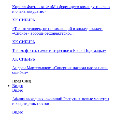
Кирилл Фастовский: «Мы формируем команду точечно
и очень аккуратно»
ХК СИБИРЬ
«Только человек, не понимающий в хоккее, скажет:
«Сибирь» вообще бесхарактерно…
ХК СИБИРЬ
Только факты: самое интересное о Егоре Подомацком
ХК СИБИРЬ
Андрей Мартемьянов: «Соперник наказал нас за наши
ошибки»
Пред
След
Видео
Видео
Афиша выходных: оживший Распутин, новые монстры
и квартирник поэтов
Видео