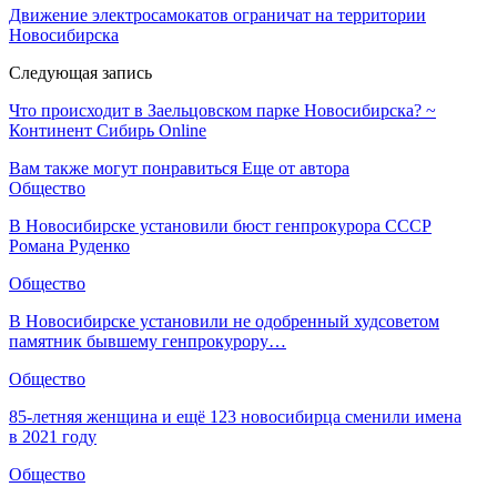
Движение электросамокатов ограничат на территории
Новосибирска
Следующая запись
Что происходит в Заельцовском парке Новосибирска? ~
Континент Сибирь Online
Вам также могут понравиться
Еще от автора
Общество
В Новосибирске установили бюст генпрокурора СССР
Романа Руденко
Общество
В Новосибирске установили не одобренный худсоветом
памятник бывшему генпрокурору…
Общество
85-летняя женщина и ещё 123 новосибирца сменили имена
в 2021 году
Общество