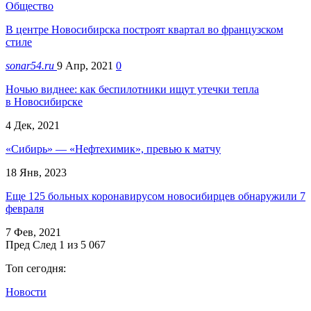
Общество
В центре Новосибирска построят квартал во французском
стиле
sonar54.ru
9 Апр, 2021
0
Ночью виднее: как беспилотники ищут утечки тепла
в Новосибирске
4 Дек, 2021
«Сибирь» — «Нефтехимик», превью к матчу
18 Янв, 2023
Еще 125 больных коронавирусом новосибирцев обнаружили 7
февраля
7 Фев, 2021
Пред
След
1 из 5 067
Топ сегодня:
Новости