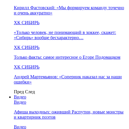
Кирилл Фастовский: «Мы формируем команду точечно
и очень аккуратно»
ХК СИБИРЬ
«Только человек, не понимающий в хоккее, скажет:
«Сибирь» вообще бесхарактерно…
ХК СИБИРЬ
Только факты: самое интересное о Егоре Подомацком
ХК СИБИРЬ
Андрей Мартемьянов: «Соперник наказал нас за наши
ошибки»
Пред
След
Видео
Видео
Афиша выходных: оживший Распутин, новые монстры
и квартирник поэтов
Видео