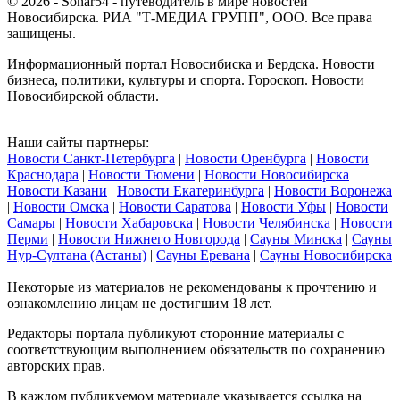
© 2026 - Sonar54 - путеводитель в мире новостей
Новосибирска. РИА "Т-МЕДИА ГРУПП", ООО. Все права
защищены.
Информационный портал Новосибиска и Бердска. Новости
бизнеса, политики, культуры и спорта. Гороскоп. Новости
Новосибирской области.
Наши сайты партнеры:
Новости Санкт-Петербурга
|
Новости Оренбурга
|
Новости
Краснодара
|
Новости Тюмени
|
Новости Новосибирска
|
Новости Казани
|
Новости Екатеринбурга
|
Новости Воронежа
|
Новости Омска
|
Новости Саратова
|
Новости Уфы
|
Новости
Самары
|
Новости Хабаровска
|
Новости Челябинска
|
Новости
Перми
|
Новости Нижнего Новгорода
|
Сауны Минска
|
Сауны
Нур-Султана (Астаны)
|
Сауны Еревана
|
Сауны Новосибирска
Некоторые из материалов не рекомендованы к прочтению и
ознакомлению лицам не достигшим 18 лет.
Редакторы портала публикуют сторонние материалы с
соответствующим выполнением обязательств по сохранению
авторских прав.
В каждом публикуемом материале указывается ссылка на