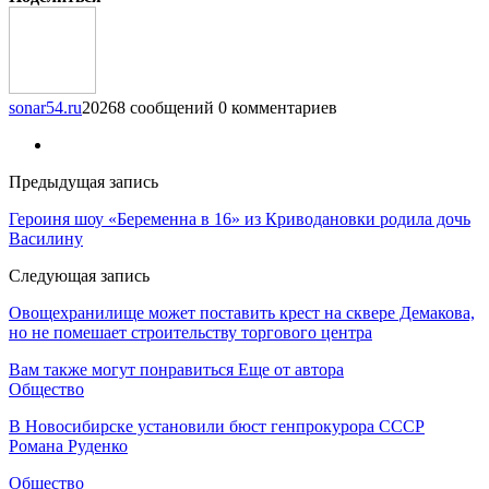
sonar54.ru
20268 сообщений
0 комментариев
Предыдущая запись
Героиня шоу «Беременна в 16» из Криводановки родила дочь
Василину
Следующая запись
Овощехранилище может поставить крест на сквере Демакова,
но не помешает строительству торгового центра
Вам также могут понравиться
Еще от автора
Общество
В Новосибирске установили бюст генпрокурора СССР
Романа Руденко
Общество