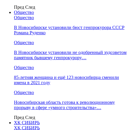
Пред
След
Общество
Общество
В Новосибирске установили бюст генпрокурора СССР
Романа Руденко
Общество
В Новосибирске установили не одобренный худсоветом
памятник бывшему генпрокурору…
Общество
85-летняя женщина и ещё 123 новосибирца сменили
имена в 2021 году
Общество
Новосибирская область готова к революционному
прорыву в сфере «умного строительства»…
Пред
След
ХК СИБИРЬ
ХК СИБИРЬ