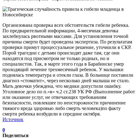
Организована проверка всех обстоятельств гибели ребенка.
По предварительной информации, 4-месячная девочка
захлебнулась рвотными массами. Для установления точной
причины смерти будет проведена экспертиза. По результатам
проверки примут процессуальное решение, уточнили в СКР.
Порой трагедии с детьми происходят даже там, где они
находятся под присмотром не только родных, но и
специалистов. Так, в марте этого года в Барабинске умер
проходящий лечение трехмесячный ребенок. У малышки
поднялась температура и отекли глаза. В больнице поставили
диагноз «стоматит», через несколько дней малыша не стало.
Мать девочки убеждена, что медики допустили ошибку.
Уголовное дело по п.«в» ч.2 ст.238 УК РФ (Выполнение работ
или оказание услуг, не отвечающих требованиям
безопасности, повлекшее по неосторожности причинение
тяжкого вреда здоровью либо смерть человека)по факту
смерти ребенка возбудили в середине октября.
Источник
0
Поделиться