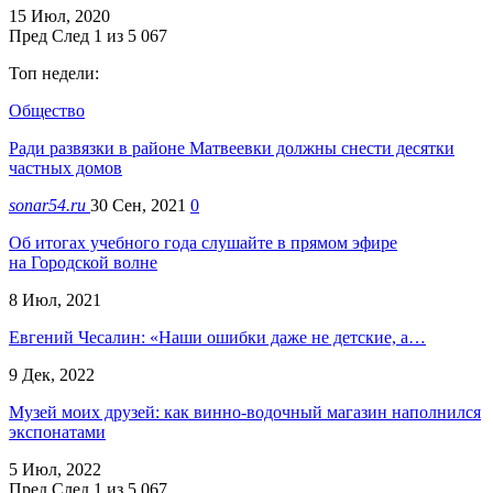
15 Июл, 2020
Пред
След
1 из 5 067
Топ недели:
Общество
Ради развязки в районе Матвеевки должны снести десятки
частных домов
sonar54.ru
30 Сен, 2021
0
Об итогах учебного года слушайте в прямом эфире
на Городской волне
8 Июл, 2021
Евгений Чесалин: «Наши ошибки даже не детские, а…
9 Дек, 2022
Музей моих друзей: как винно-водочный магазин наполнился
экспонатами
5 Июл, 2022
Пред
След
1 из 5 067