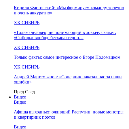
Кирилл Фастовский: «Мы формируем команду точечно
и очень аккуратно»
ХК СИБИРЬ
«Только человек, не понимающий в хоккее, скажет:
«Сибирь» вообще бесхарактерно…
ХК СИБИРЬ
Только факты: самое интересное о Егоре Подомацком
ХК СИБИРЬ
Андрей Мартемьянов: «Соперник наказал нас за наши
ошибки»
Пред
След
Видео
Видео
Афиша выходных: оживший Распутин, новые монстры
и квартирник поэтов
Видео