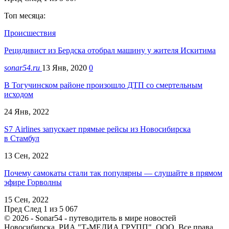
Топ месяца:
Происшествия
Рецидивист из Бердска отобрал машину у жителя Искитима
sonar54.ru
13 Янв, 2020
0
В Тогучинском районе произошло ДТП со смертельным
исходом
24 Янв, 2022
S7 Airlines запускает прямые рейсы из Новосибирска
в Стамбул
13 Сен, 2022
Почему самокаты стали так популярны — слушайте в прямом
эфире Горволны
15 Сен, 2022
Пред
След
1 из 5 067
© 2026 - Sonar54 - путеводитель в мире новостей
Новосибирска. РИА "Т-МЕДИА ГРУПП", ООО. Все права