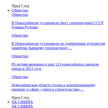
Пред
След
Общество
Общество
В Новосибирске установили бюст генпрокурора СССР
Романа Руденко
Общество
В Новосибирске установили не одобренный худсоветом
памятник бывшему генпрокурору…
Общество
85-летняя женщина и ещё 123 новосибирца сменили
имена в 2021 году
Общество
Новосибирская область готова к революционному
прорыву в сфере «умного строительства»…
Пред
След
ХК СИБИРЬ
ХК СИБИРЬ