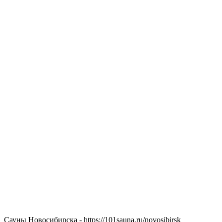
Сауны Новосибирска - https://101sauna.ru/novosibirsk