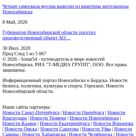
Четыре самосвала мусора вывезли из квартиры жительницы
Новосибирска
8 Май, 2020
Губернатор Новосибирской области посетил
производственный объект АО…
30 Июл, 2020
Пред
След
1 из 5 067
© 2026 - Sonar54 - путеводитель в мире новостей
Новосибирска. РИА "Т-МЕДИА ГРУПП", ООО. Все права
защищены.
Информационный портал Новосибиска и Бердска. Новости
бизнеса, политики, культуры и спорта. Гороскоп. Новости
Новосибирской области.
Наши сайты партнеры:
Новости Санкт-Петербурга
|
Новости Оренбурга
|
Новости
Краснодара
|
Новости Тюмени
|
Новости Новосибирска
|
Новости Казани
|
Новости Екатеринбурга
|
Новости Воронежа
|
Новости Омска
|
Новости Саратова
|
Новости Уфы
|
Новости
Самары
|
Новости Хабаровска
|
Новости Челябинска
|
Новости