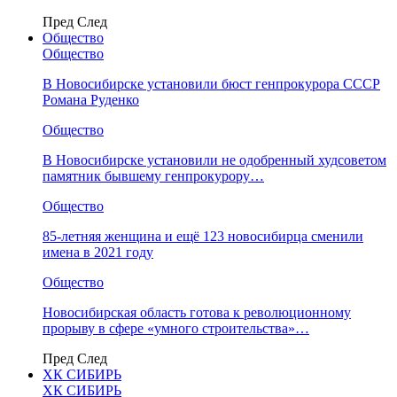
Пред
След
Общество
Общество
В Новосибирске установили бюст генпрокурора СССР
Романа Руденко
Общество
В Новосибирске установили не одобренный худсоветом
памятник бывшему генпрокурору…
Общество
85-летняя женщина и ещё 123 новосибирца сменили
имена в 2021 году
Общество
Новосибирская область готова к революционному
прорыву в сфере «умного строительства»…
Пред
След
ХК СИБИРЬ
ХК СИБИРЬ