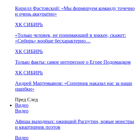
Кирилл Фастовский: «Мы формируем команду точечно
и очень аккуратно»
ХК СИБИРЬ
«Только человек, не понимающий в хоккее, скажет:
«Сибирь» вообще бесхарактерно…
ХК СИБИРЬ
Только факты: самое интересное о Егоре Подомацком
ХК СИБИРЬ
Андрей Мартемьянов: «Соперник наказал нас за наши
ошибки»
Пред
След
Видео
Видео
Афиша выходных: оживший Распутин, новые монстры
и квартирник поэтов
Видео