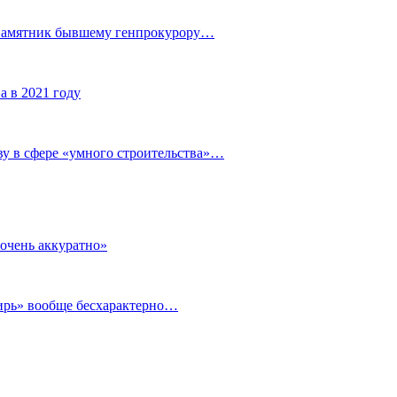
 памятник бывшему генпрокурору…
а в 2021 году
у в сфере «умного строительства»…
очень аккуратно»
бирь» вообще бесхарактерно…