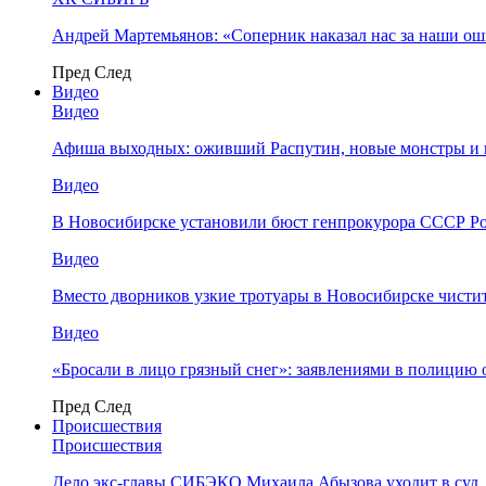
Андрей Мартемьянов: «Соперник наказал нас за наши о
Пред
След
Видео
Видео
Афиша выходных: оживший Распутин, новые монстры и 
Видео
В Новосибирске установили бюст генпрокурора СССР Ро
Видео
Вместо дворников узкие тротуары в Новосибирске чисти
Видео
«Бросали в лицо грязный снег»: заявлениями в полицию 
Пред
След
Происшествия
Происшествия
Дело экс-главы СИБЭКО Михаила Абызова уходит в суд