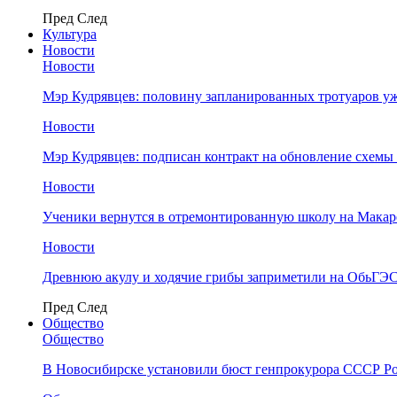
Пред
След
Культура
Новости
Новости
Мэр Кудрявцев: половину запланированных тротуаров у
Новости
Мэр Кудрявцев: подписан контракт на обновление схемы
Новости
Ученики вернутся в отремонтированную школу на Макар
Новости
Древнюю акулу и ходячие грибы заприметили на ОбьГЭ
Пред
След
Общество
Общество
В Новосибирске установили бюст генпрокурора СССР Ро