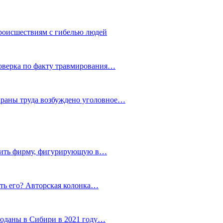
роисшествиям с гибелью людей
роверка по факту травмирования…
храны труда возбуждено уголовное…
тить фирму, фигурирующую в…
тить его? Авторская колонка…
роданы в Сибири в 2021 году…