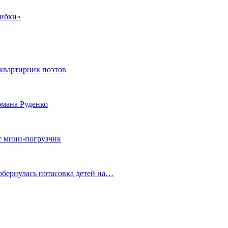
шибки»
квартирник поэтов
мана Руденко
т мини-погрузчик
обернулась потасовка детей на…