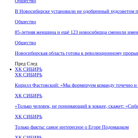
Общество
В Новосибирске установили не одобренный худсоветом
Общество
85-летняя женщина и ещё 123 новосибирца сменили имен
Общество
Новосибирская область готова к революционному прорыв
Пред
След
ХК СИБИРЬ
ХК СИБИРЬ
Кирилл Фастовский: «Мы формируем команду точечно и 
ХК СИБИРЬ
«Только человек, не понимающий в хоккее, скажет: «Си
ХК СИБИРЬ
Только факты: самое интересное о Егоре Подомацком
ХК СИБИРЬ