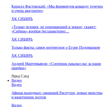
Кирилл Фастовский: «Мы формируем команду точечно
и очень аккуратно»
ХК СИБИРЬ
«Только человек, не понимающий в хоккее, скажет:
«Сибирь» вообще бесхарактерно…
ХК СИБИРЬ
Только факты: самое интересное о Егоре Подомацком
ХК СИБИРЬ
Андрей Мартемьянов: «Соперник наказал нас за наши
ошибки»
Пред
След
Видео
Видео
Афиша выходных: оживший Распутин, новые монстры
и квартирник поэтов
Видео