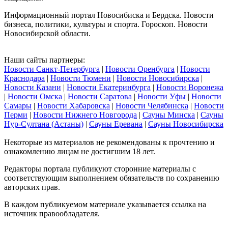
Информационный портал Новосибиска и Бердска. Новости
бизнеса, политики, культуры и спорта. Гороскоп. Новости
Новосибирской области.
Наши сайты партнеры:
Новости Санкт-Петербурга
|
Новости Оренбурга
|
Новости
Краснодара
|
Новости Тюмени
|
Новости Новосибирска
|
Новости Казани
|
Новости Екатеринбурга
|
Новости Воронежа
|
Новости Омска
|
Новости Саратова
|
Новости Уфы
|
Новости
Самары
|
Новости Хабаровска
|
Новости Челябинска
|
Новости
Перми
|
Новости Нижнего Новгорода
|
Сауны Минска
|
Сауны
Нур-Султана (Астаны)
|
Сауны Еревана
|
Сауны Новосибирска
Некоторые из материалов не рекомендованы к прочтению и
ознакомлению лицам не достигшим 18 лет.
Редакторы портала публикуют сторонние материалы с
соответствующим выполнением обязательств по сохранению
авторских прав.
В каждом публикуемом материале указывается ссылка на
источник правообладателя.