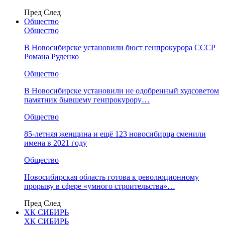
Пред
След
Общество
Общество
В Новосибирске установили бюст генпрокурора СССР
Романа Руденко
Общество
В Новосибирске установили не одобренный худсоветом
памятник бывшему генпрокурору…
Общество
85-летняя женщина и ещё 123 новосибирца сменили
имена в 2021 году
Общество
Новосибирская область готова к революционному
прорыву в сфере «умного строительства»…
Пред
След
ХК СИБИРЬ
ХК СИБИРЬ