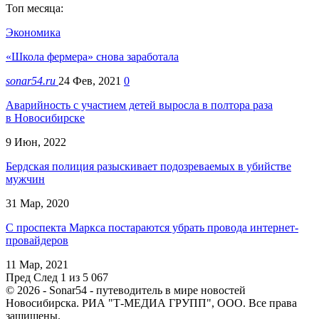
Топ месяца:
Экономика
«Школа фермера» снова заработала
sonar54.ru
24 Фев, 2021
0
Аварийность с участием детей выросла в полтора раза
в Новосибирске
9 Июн, 2022
Бердская полиция разыскивает подозреваемых в убийстве
мужчин
31 Мар, 2020
С проспекта Маркса постараются убрать провода интернет-
провайдеров
11 Мар, 2021
Пред
След
1 из 5 067
© 2026 - Sonar54 - путеводитель в мире новостей
Новосибирска. РИА "Т-МЕДИА ГРУПП", ООО. Все права
защищены.