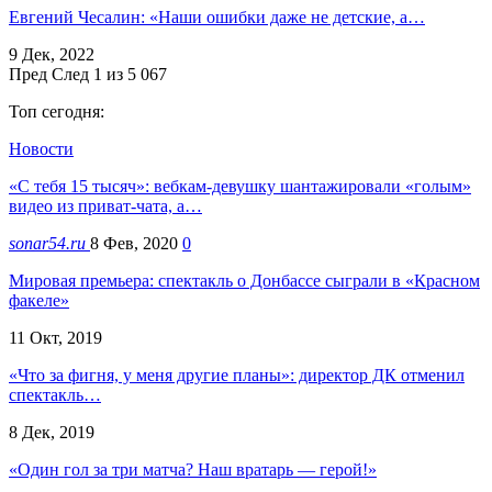
Евгений Чесалин: «Наши ошибки даже не детские, а…
9 Дек, 2022
Пред
След
1 из 5 067
Топ сегодня:
Новости
«С тебя 15 тысяч»: вебкам-девушку шантажировали «голым»
видео из приват-чата, а…
sonar54.ru
8 Фев, 2020
0
Мировая премьера: спектакль о Донбассе сыграли в «Красном
факеле»
11 Окт, 2019
«Что за фигня, у меня другие планы»: директор ДК отменил
спектакль…
8 Дек, 2019
«Один гол за три матча? Наш вратарь — герой!»