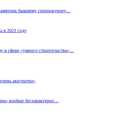
 памятник бывшему генпрокурору…
а в 2021 году
у в сфере «умного строительства»…
очень аккуратно»
бирь» вообще бесхарактерно…