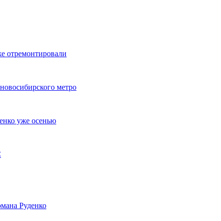
же отремонтировали
 новосибирского метро
енко уже осенью
С
мана Руденко