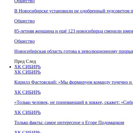
Общество
В Новосибирске установили не одобренный худсоветом
Общество
85-летняя женщина и ещё 123 новосибирца сменили имен
Общество
Новосибирская область готова к революционному прорыв
Пред
След
ХК СИБИРЬ
ХК СИБИРЬ
Кирилл Фастовский: «Мы формируем команду точечно и 
ХК СИБИРЬ
«Только человек, не понимающий в хоккее, скажет: «Си
ХК СИБИРЬ
Только факты: самое интересное о Егоре Подомацком
ХК СИБИРЬ