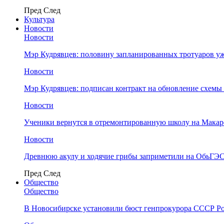
Пред
След
Культура
Новости
Новости
Мэр Кудрявцев: половину запланированных тротуаров у
Новости
Мэр Кудрявцев: подписан контракт на обновление схемы
Новости
Ученики вернутся в отремонтированную школу на Макар
Новости
Древнюю акулу и ходячие грибы заприметили на ОбьГЭ
Пред
След
Общество
Общество
В Новосибирске установили бюст генпрокурора СССР Ро