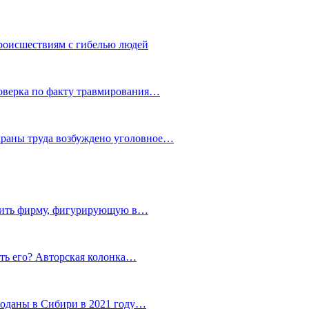
роисшествиям с гибелью людей
роверка по факту травмирования…
храны труда возбуждено уголовное…
тить фирму, фигурирующую в…
тить его? Авторская колонка…
роданы в Сибири в 2021 году…