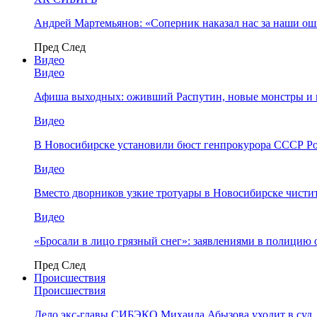
Андрей Мартемьянов: «Соперник наказал нас за наши о
Пред
След
Видео
Видео
Афиша выходных: оживший Распутин, новые монстры и 
Видео
В Новосибирске установили бюст генпрокурора СССР Ро
Видео
Вместо дворников узкие тротуары в Новосибирске чисти
Видео
«Бросали в лицо грязный снег»: заявлениями в полицию 
Пред
След
Происшествия
Происшествия
Дело экс-главы СИБЭКО Михаила Абызова уходит в суд