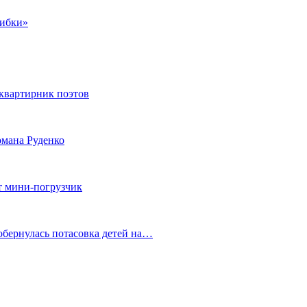
шибки»
квартирник поэтов
мана Руденко
т мини-погрузчик
обернулась потасовка детей на…