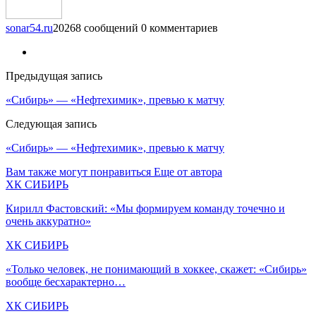
sonar54.ru
20268 сообщений
0 комментариев
Предыдущая запись
«Сибирь» — «Нефтехимик», превью к матчу
Следующая запись
«Сибирь» — «Нефтехимик», превью к матчу
Вам также могут понравиться
Еще от автора
ХК СИБИРЬ
Кирилл Фастовский: «Мы формируем команду точечно и
очень аккуратно»
ХК СИБИРЬ
«Только человек, не понимающий в хоккее, скажет: «Сибирь»
вообще бесхарактерно…
ХК СИБИРЬ