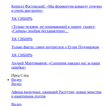
Кирилл Фастовский: «Мы формируем команду точечно
и очень аккуратно»
ХК СИБИРЬ
«Только человек, не понимающий в хоккее, скажет:
«Сибирь» вообще бесхарактерно…
ХК СИБИРЬ
Только факты: самое интересное о Егоре Подомацком
ХК СИБИРЬ
Андрей Мартемьянов: «Соперник наказал нас за наши
ошибки»
Пред
След
Видео
Видео
Афиша выходных: оживший Распутин, новые монстры
и квартирник поэтов
Видео