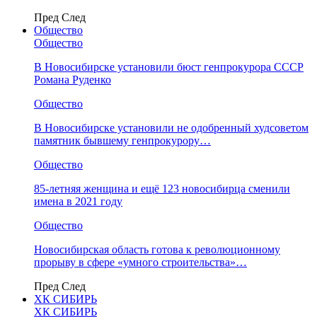
Пред
След
Общество
Общество
В Новосибирске установили бюст генпрокурора СССР
Романа Руденко
Общество
В Новосибирске установили не одобренный худсоветом
памятник бывшему генпрокурору…
Общество
85-летняя женщина и ещё 123 новосибирца сменили
имена в 2021 году
Общество
Новосибирская область готова к революционному
прорыву в сфере «умного строительства»…
Пред
След
ХК СИБИРЬ
ХК СИБИРЬ