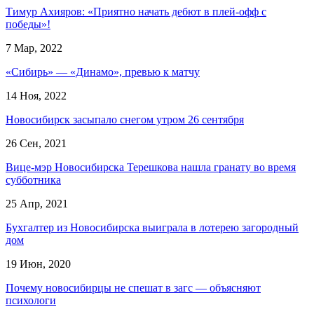
Тимур Ахияров: «Приятно начать дебют в плей-офф с
победы»!
7 Мар, 2022
«Сибирь» — «Динамо», превью к матчу
14 Ноя, 2022
Новосибирск засыпало снегом утром 26 сентября
26 Сен, 2021
Вице-мэр Новосибирска Терешкова нашла гранату во время
субботника
25 Апр, 2021
Бухгалтер из Новосибирска выиграла в лотерею загородный
дом
19 Июн, 2020
Почему новосибирцы не спешат в загс — объясняют
психологи