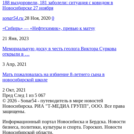
188 выздоровели, 181 заболели: ситуация с ковидом в
Новосибирске 27 ноября
sonar54.ru
28 Ноя, 2020
0
«Сибирь» — «Нефтехимик», превью к матчу
21 Янв, 2023
Мемориальную доску в честь геолога Виктора Суркова
открыли в …
3 Апр, 2021
Мать пожаловалась на избиение 8-летнего сына в
новосибирской школе
2 Окт, 2021
Пред
След
1 из 5 067
© 2026 - Sonar54 - путеводитель в мире новостей
Новосибирска. РИА "Т-МЕДИА ГРУПП", ООО. Все права
защищены.
Информационный портал Новосибиска и Бердска. Новости
бизнеса, политики, культуры и спорта. Гороскоп. Новости
Новосибирской области.