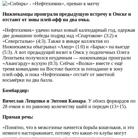
Нижнекамцы проиграли предыдущую встречу в Омске и
отстают от зоны плей-офф на два очка.
«Нефтехимик» удачно начал новый календарный год, одержав
две домашние победы подряд над «Спартаком» (3:2) и
«Северсталью» (4:3). Также в январе коллектив из
Нижнекамска обыгрывал «Амур» (1:0) и «Барыс» на выезде
(5:3). А вот предыдущий визит в Омск у подопечных Олега
Леонтьева получился неудачным — нижнекамцы проиграли
«Авангарду» всухую (0:3). Сейчас «Волки» вместе с ещё
тремя командами на Востоке бьются за попадание в зону
плей-офф, и пока «Нефтехимик» отстаёт от заветной
восьмёрки на два балла.
Бомбардир:
Вячеслав Лещенко и Энтони Камара
. У обоих форвардов по
28 очков и по равному количеству шайб и передач (13+15).
Прямая речь:
«Понятно, что в межсезонье начнется борьба кошельков, и это
немного настораживает, потому что какие-то клубы могут