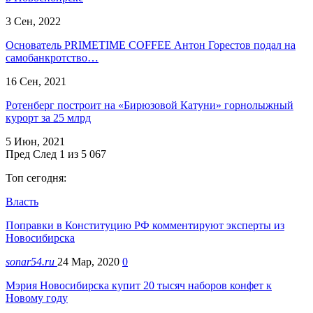
3 Сен, 2022
Основатель PRIMETIME COFFEE Антон Горестов подал на
самобанкротство…
16 Сен, 2021
Ротенберг построит на «Бирюзовой Катуни» горнолыжный
курорт за 25 млрд
5 Июн, 2021
Пред
След
1 из 5 067
Топ сегодня:
Власть
Поправки в Конституцию РФ комментируют эксперты из
Новосибирска
sonar54.ru
24 Мар, 2020
0
Мэрия Новосибирска купит 20 тысяч наборов конфет к
Новому году