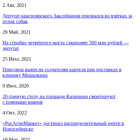
2 Авг, 2021
Депутат красноярского Заксобрания признался во взятках за
отлов собак
29 Май, 2021
На стройке четвёртого моста сэкономят 500 млн рублей —
депутат
25 Июл, 2021
Приговор вынесли создателям картеля при поставках в
клинику Мешалкина
9 Июл, 2020
20-тонную стелу на площади Калинина смонтируют
с помощью кранов
4 Окт, 2022
«РосАгроМаркет» достроил распределительный центр в
Новосибирске
19 Мар, 2021