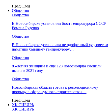
Пред
След
Общество
Общество
В Новосибирске установили бюст генпрокурора СССР
Романа Руденко
Общество
В Новосибирске установили не одобренный худсоветом
памятник бывшему генпрокурору…
Общество
85-летняя женщина и ещё 123 новосибирца сменили
имена в 2021 году
Общество
Новосибирская область готова к революционному
прорыву в сфере «умного строительства»…
Пред
След
ХК СИБИРЬ
ХК СИБИРЬ