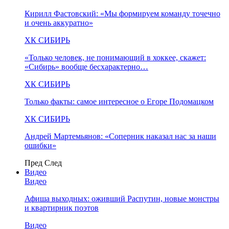
Кирилл Фастовский: «Мы формируем команду точечно
и очень аккуратно»
ХК СИБИРЬ
«Только человек, не понимающий в хоккее, скажет:
«Сибирь» вообще бесхарактерно…
ХК СИБИРЬ
Только факты: самое интересное о Егоре Подомацком
ХК СИБИРЬ
Андрей Мартемьянов: «Соперник наказал нас за наши
ошибки»
Пред
След
Видео
Видео
Афиша выходных: оживший Распутин, новые монстры
и квартирник поэтов
Видео