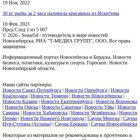
19 Ноя, 2022
30 кг рыбы за 2 часа наловила красавица из Искитима
10 Фев, 2021
Пред
След
1 из 5 067
© 2026 - Sonar54 - путеводитель в мире новостей
Новосибирска. РИА "Т-МЕДИА ГРУПП", ООО. Все права
защищены.
Информационный портал Новосибиска и Бердска. Новости
бизнеса, политики, культуры и спорта. Гороскоп. Новости
Новосибирской области.
Наши сайты партнеры:
Новости Санкт-Петербурга
|
Новости Оренбурга
|
Новости
Краснодара
|
Новости Тюмени
|
Новости Новосибирска
|
Новости Казани
|
Новости Екатеринбурга
|
Новости Воронежа
|
Новости Омска
|
Новости Саратова
|
Новости Уфы
|
Новости
Самары
|
Новости Хабаровска
|
Новости Челябинска
|
Новости
Перми
|
Новости Нижнего Новгорода
|
Сауны Минска
|
Сауны
Нур-Султана (Астаны)
|
Сауны Еревана
|
Сауны Новосибирска
Некоторые из материалов не рекомендованы к прочтению и