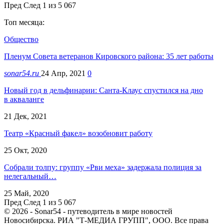
Пред
След
1 из 5 067
Топ месяца:
Общество
Пленум Совета ветеранов Кировского района: 35 лет работы
sonar54.ru
24 Апр, 2021
0
Новый год в дельфинарии: Санта-Клаус спустился на дно
в акваланге
21 Дек, 2021
Театр «Красный факел» возобновит работу
25 Окт, 2020
Собрали толпу: группу «Рви меха» задержала полиция за
нелегальный…
25 Май, 2020
Пред
След
1 из 5 067
© 2026 - Sonar54 - путеводитель в мире новостей
Новосибирска. РИА "Т-МЕДИА ГРУПП", ООО. Все права