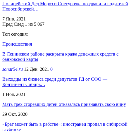
Полицейский Дед Мороз и Снегурочка поздравили водителей
Новосибирской…
7 Янв, 2021
Пред
След
1 из 5 067
Топ сегодня:
Происшествия
В Ленинском районе раскрыта кража денежных средств с
банковской карты
sonar54.ru
12 Дек, 2021
0
Выходцы из бизнеса среди депутатов ГД от СФО —
Континент Сибирь…
1 Ноя, 2021
Мать трех сгоревших детей отказалась признавать свою вину
29 Окт, 2020
«Брат может быть в рабстве»: иностранец пропал в сибирской
глубинке