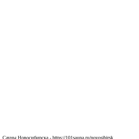
Сауны Новосибирска - https://101sauna.ru/novosibirsk