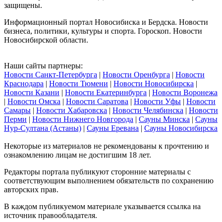
защищены.
Информационный портал Новосибиска и Бердска. Новости
бизнеса, политики, культуры и спорта. Гороскоп. Новости
Новосибирской области.
Наши сайты партнеры:
Новости Санкт-Петербурга
|
Новости Оренбурга
|
Новости
Краснодара
|
Новости Тюмени
|
Новости Новосибирска
|
Новости Казани
|
Новости Екатеринбурга
|
Новости Воронежа
|
Новости Омска
|
Новости Саратова
|
Новости Уфы
|
Новости
Самары
|
Новости Хабаровска
|
Новости Челябинска
|
Новости
Перми
|
Новости Нижнего Новгорода
|
Сауны Минска
|
Сауны
Нур-Султана (Астаны)
|
Сауны Еревана
|
Сауны Новосибирска
Некоторые из материалов не рекомендованы к прочтению и
ознакомлению лицам не достигшим 18 лет.
Редакторы портала публикуют сторонние материалы с
соответствующим выполнением обязательств по сохранению
авторских прав.
В каждом публикуемом материале указывается ссылка на
источник правообладателя.