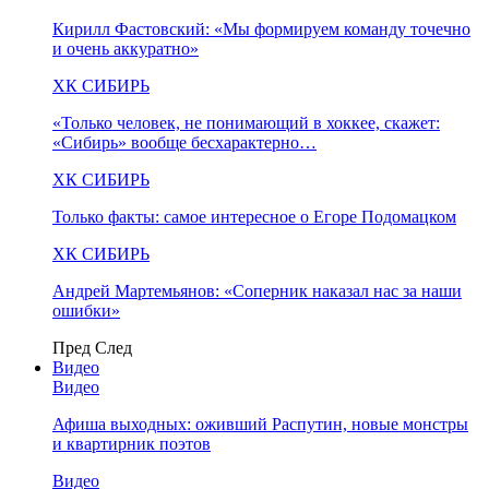
Кирилл Фастовский: «Мы формируем команду точечно
и очень аккуратно»
ХК СИБИРЬ
«Только человек, не понимающий в хоккее, скажет:
«Сибирь» вообще бесхарактерно…
ХК СИБИРЬ
Только факты: самое интересное о Егоре Подомацком
ХК СИБИРЬ
Андрей Мартемьянов: «Соперник наказал нас за наши
ошибки»
Пред
След
Видео
Видео
Афиша выходных: оживший Распутин, новые монстры
и квартирник поэтов
Видео