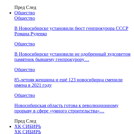
Пред
След
Общество
Общество
В Новосибирске установили бюст генпрокурора СССР
Романа Руденко
Общество
В Новосибирске установили не одобренный худсоветом
памятник бывшему генпрокурору…
Общество
85-летняя женщина и ещё 123 новосибирца сменили
имена в 2021 году
Общество
Новосибирская область готова к революционному
прорыву в сфере «умного строительства»…
Пред
След
ХК СИБИРЬ
ХК СИБИРЬ