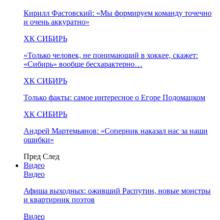
Кирилл Фастовский: «Мы формируем команду точечно
и очень аккуратно»
ХК СИБИРЬ
«Только человек, не понимающий в хоккее, скажет:
«Сибирь» вообще бесхарактерно…
ХК СИБИРЬ
Только факты: самое интересное о Егоре Подомацком
ХК СИБИРЬ
Андрей Мартемьянов: «Соперник наказал нас за наши
ошибки»
Пред
След
Видео
Видео
Афиша выходных: оживший Распутин, новые монстры
и квартирник поэтов
Видео