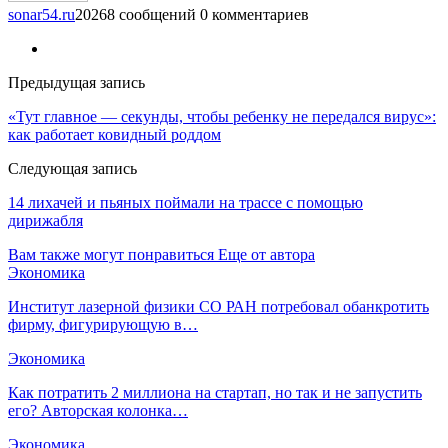
sonar54.ru
20268 сообщений
0 комментариев
Предыдущая запись
«Тут главное — секунды, чтобы ребенку не передался вирус»:
как работает ковидный роддом
Следующая запись
14 лихачей и пьяных поймали на трассе с помощью
дирижабля
Вам также могут понравиться
Еще от автора
Экономика
Институт лазерной физики СО РАН потребовал обанкротить
фирму, фигурирующую в…
Экономика
Как потратить 2 миллиона на стартап, но так и не запустить
его? Авторская колонка…
Экономика