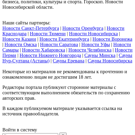
бизнеса, политики, культуры и спорта. Гороскоп. Новости
Новосибирской области.
Наши сайты партнеры:
Новости Санкт-Петербурга
|
Новости Оренбурга
|
Новости
Краснодара
|
Новости Тюмени
|
Новости Новосибирска
|
Новости Казани
|
Новости Екатеринбурга
|
Новости Воронежа
|
Новости Омска
|
Новости Саратова
|
Новости Уфы
|
Новости
Самары
|
Новости Хабаровска
|
Новости Челябинска
|
Новости
Перми
|
Новости Нижнего Новгорода
|
Сауны Минска
|
Сауны
Нур-Султана (Астаны)
|
Сауны Еревана
|
Сауны Новосибирска
Некоторые из материалов не рекомендованы к прочтению и
ознакомлению лицам не достигшим 18 лет.
Редакторы портала публикуют сторонние материалы с
соответствующим выполнением обязательств по сохранению
авторских прав.
В каждом публикуемом материале указывается ссылка на
источник правообладателя.
Войти в систему