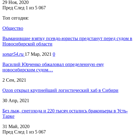
29 Ноя, 2020
Пред
След
1 из 5 067
Топ сегодня:
Общество
Выманившие взятку псевдо-юристы предстанут перед судом в
Новосибирской области
sonar54.ru
17 Мар, 2021
0
Василий Юрченко обжаловал определенную ему
новосибирским судом…
2 Сен, 2021
Ozon открыл крупнейший логистический хаб в Сибири
30 Апр, 2021
Без лыж, снегохода и 220 тысяч остались браконьеры в Усть-
Тарке
31 Май, 2020
Пред
След
1 из 5 067