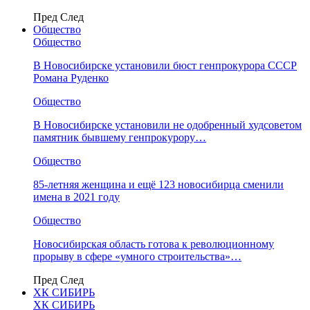
Пред
След
Общество
Общество
В Новосибирске установили бюст генпрокурора СССР
Романа Руденко
Общество
В Новосибирске установили не одобренный худсоветом
памятник бывшему генпрокурору…
Общество
85-летняя женщина и ещё 123 новосибирца сменили
имена в 2021 году
Общество
Новосибирская область готова к революционному
прорыву в сфере «умного строительства»…
Пред
След
ХК СИБИРЬ
ХК СИБИРЬ