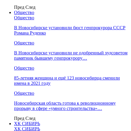
Пред
След
Общество
Общество
В Новосибирске установили бюст генпрокурора СССР
Романа Руденко
Общество
В Новосибирске установили не одобренный худсоветом
памятник бывшему генпрокурору…
Общество
85-летняя женщина и ещё 123 новосибирца сменили
имена в 2021 году
Общество
Новосибирская область готова к революционному
прорыву в сфере «умного строительства»…
Пред
След
ХК СИБИРЬ
ХК СИБИРЬ