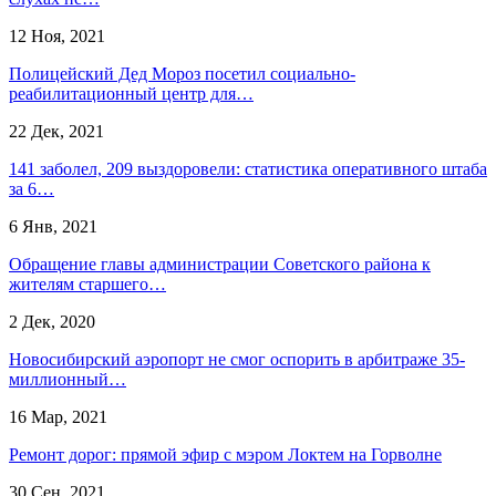
12 Ноя, 2021
Полицейский Дед Мороз посетил социально-
реабилитационный центр для…
22 Дек, 2021
141 заболел, 209 выздоровели: статистика оперативного штаба
за 6…
6 Янв, 2021
Обращение главы администрации Советского района к
жителям старшего…
2 Дек, 2020
Новосибирский аэропорт не смог оспорить в арбитраже 35-
миллионный…
16 Мар, 2021
Ремонт дорог: прямой эфир с мэром Локтем на Горволне
30 Сен, 2021