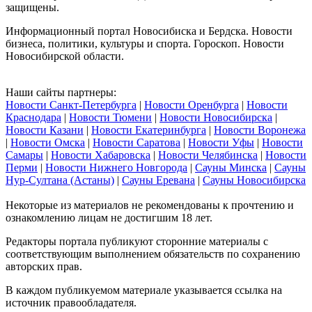
защищены.
Информационный портал Новосибиска и Бердска. Новости
бизнеса, политики, культуры и спорта. Гороскоп. Новости
Новосибирской области.
Наши сайты партнеры:
Новости Санкт-Петербурга
|
Новости Оренбурга
|
Новости
Краснодара
|
Новости Тюмени
|
Новости Новосибирска
|
Новости Казани
|
Новости Екатеринбурга
|
Новости Воронежа
|
Новости Омска
|
Новости Саратова
|
Новости Уфы
|
Новости
Самары
|
Новости Хабаровска
|
Новости Челябинска
|
Новости
Перми
|
Новости Нижнего Новгорода
|
Сауны Минска
|
Сауны
Нур-Султана (Астаны)
|
Сауны Еревана
|
Сауны Новосибирска
Некоторые из материалов не рекомендованы к прочтению и
ознакомлению лицам не достигшим 18 лет.
Редакторы портала публикуют сторонние материалы с
соответствующим выполнением обязательств по сохранению
авторских прав.
В каждом публикуемом материале указывается ссылка на
источник правообладателя.