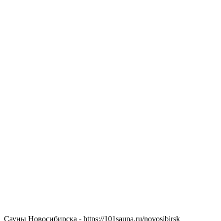
Сауны Новосибирска - https://101sauna.ru/novosibirsk