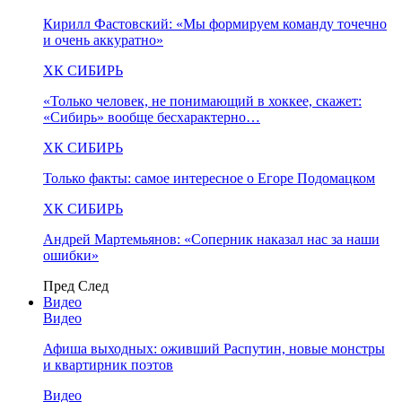
Кирилл Фастовский: «Мы формируем команду точечно
и очень аккуратно»
ХК СИБИРЬ
«Только человек, не понимающий в хоккее, скажет:
«Сибирь» вообще бесхарактерно…
ХК СИБИРЬ
Только факты: самое интересное о Егоре Подомацком
ХК СИБИРЬ
Андрей Мартемьянов: «Соперник наказал нас за наши
ошибки»
Пред
След
Видео
Видео
Афиша выходных: оживший Распутин, новые монстры
и квартирник поэтов
Видео