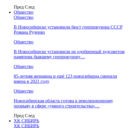
Пред
След
Общество
Общество
В Новосибирске установили бюст генпрокурора СССР
Романа Руденко
Общество
В Новосибирске установили не одобренный худсоветом
памятник бывшему генпрокурору…
Общество
85-летняя женщина и ещё 123 новосибирца сменили
имена в 2021 году
Общество
Новосибирская область готова к революционному
прорыву в сфере «умного строительства»…
Пред
След
ХК СИБИРЬ
ХК СИБИРЬ