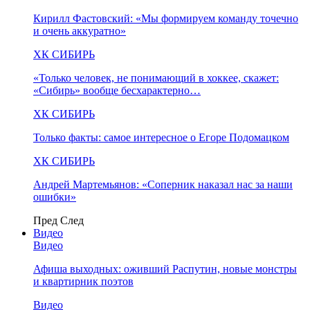
Кирилл Фастовский: «Мы формируем команду точечно
и очень аккуратно»
ХК СИБИРЬ
«Только человек, не понимающий в хоккее, скажет:
«Сибирь» вообще бесхарактерно…
ХК СИБИРЬ
Только факты: самое интересное о Егоре Подомацком
ХК СИБИРЬ
Андрей Мартемьянов: «Соперник наказал нас за наши
ошибки»
Пред
След
Видео
Видео
Афиша выходных: оживший Распутин, новые монстры
и квартирник поэтов
Видео