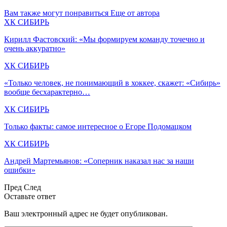
Вам также могут понравиться
Еще от автора
ХК СИБИРЬ
Кирилл Фастовский: «Мы формируем команду точечно и
очень аккуратно»
ХК СИБИРЬ
«Только человек, не понимающий в хоккее, скажет: «Сибирь»
вообще бесхарактерно…
ХК СИБИРЬ
Только факты: самое интересное о Егоре Подомацком
ХК СИБИРЬ
Андрей Мартемьянов: «Соперник наказал нас за наши
ошибки»
Пред
След
Оставьте ответ
Ваш электронный адрес не будет опубликован.