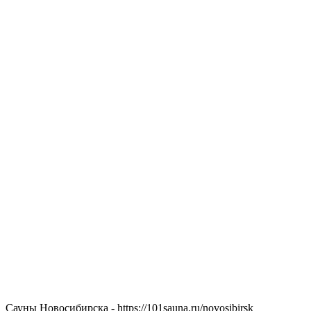
Сауны Новосибирска - https://101sauna.ru/novosibirsk