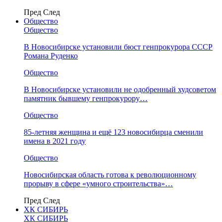
Пред
След
Общество
Общество
В Новосибирске установили бюст генпрокурора СССР
Романа Руденко
Общество
В Новосибирске установили не одобренный худсоветом
памятник бывшему генпрокурору…
Общество
85-летняя женщина и ещё 123 новосибирца сменили
имена в 2021 году
Общество
Новосибирская область готова к революционному
прорыву в сфере «умного строительства»…
Пред
След
ХК СИБИРЬ
ХК СИБИРЬ