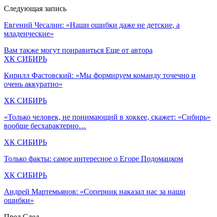
Следующая запись
Евгений Чесалин: «Наши ошибки даже не детские, а
младенческие»
Вам также могут понравиться
Еще от автора
ХК СИБИРЬ
Кирилл Фастовский: «Мы формируем команду точечно и
очень аккуратно»
ХК СИБИРЬ
«Только человек, не понимающий в хоккее, скажет: «Сибирь»
вообще бесхарактерно…
ХК СИБИРЬ
Только факты: самое интересное о Егоре Подомацком
ХК СИБИРЬ
Андрей Мартемьянов: «Соперник наказал нас за наши
ошибки»
Пред
След