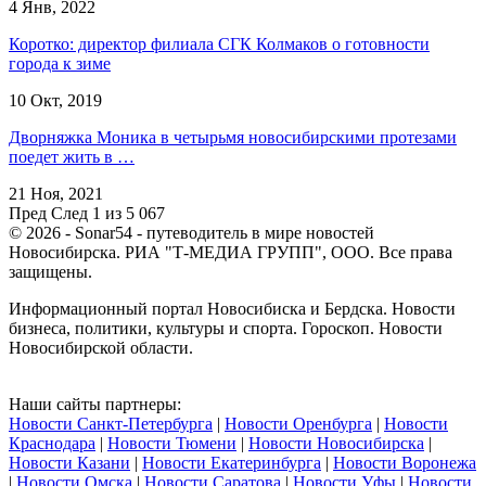
4 Янв, 2022
Коротко: директор филиала СГК Колмаков о готовности
города к зиме
10 Окт, 2019
Дворняжка Моника в четырьмя новосибирскими протезами
поедет жить в …
21 Ноя, 2021
Пред
След
1 из 5 067
© 2026 - Sonar54 - путеводитель в мире новостей
Новосибирска. РИА "Т-МЕДИА ГРУПП", ООО. Все права
защищены.
Информационный портал Новосибиска и Бердска. Новости
бизнеса, политики, культуры и спорта. Гороскоп. Новости
Новосибирской области.
Наши сайты партнеры:
Новости Санкт-Петербурга
|
Новости Оренбурга
|
Новости
Краснодара
|
Новости Тюмени
|
Новости Новосибирска
|
Новости Казани
|
Новости Екатеринбурга
|
Новости Воронежа
|
Новости Омска
|
Новости Саратова
|
Новости Уфы
|
Новости