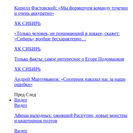
Кирилл Фастовский: «Мы формируем команду точечно
и очень аккуратно»
ХК СИБИРЬ
«Только человек, не понимающий в хоккее, скажет:
«Сибирь» вообще бесхарактерно…
ХК СИБИРЬ
Только факты: самое интересное о Егоре Подомацком
ХК СИБИРЬ
Андрей Мартемьянов: «Соперник наказал нас за наши
ошибки»
Пред
След
Видео
Видео
Афиша выходных: оживший Распутин, новые монстры
и квартирник поэтов
Видео