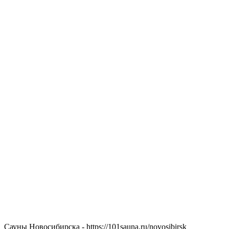
Сауны Новосибирска - https://101sauna.ru/novosibirsk