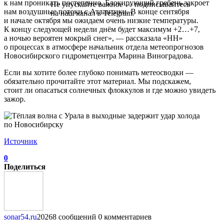
к нам проникать постепенно. Блокирующий гребень закроет
Не упускайте важное — подписывайтесь
нам воздушные потоки с Атлантики. В конце сентября
на наш канал в Telegram.
и начале октября мы ожидаем очень низкие температуры.
К концу следующей недели днём будет максимум +2…+7,
а ночью вероятен мокрый снег», — рассказала «НН»
о процессах в атмосфере начальник отдела метеопрогнозов
Новосибирского гидрометцентра Марина Виноградова.
Если вы хотите более глубоко понимать метеосводки —
обязательно прочитайте этот материал. Мы подскажем,
стоит ли опасаться солнечных флоккулов и где можно увидеть
зажор.
Источник
0
Поделиться
sonar54.ru
20268 сообщений
0 комментариев