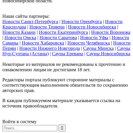
Новосибирской области.
Наши сайты партнеры:
Новости Санкт-Петербурга
|
Новости Оренбурга
|
Новости
Краснодара
|
Новости Тюмени
|
Новости Новосибирска
|
Новости Казани
|
Новости Екатеринбурга
|
Новости Воронежа
|
Новости Омска
|
Новости Саратова
|
Новости Уфы
|
Новости
Самары
|
Новости Хабаровска
|
Новости Челябинска
|
Новости
Перми
|
Новости Нижнего Новгорода
|
Сауны Минска
|
Сауны
Нур-Султана (Астаны)
|
Сауны Еревана
|
Сауны Новосибирска
Некоторые из материалов не рекомендованы к прочтению и
ознакомлению лицам не достигшим 18 лет.
Редакторы портала публикуют сторонние материалы с
соответствующим выполнением обязательств по сохранению
авторских прав.
В каждом публикуемом материале указывается ссылка на
источник правообладателя.
Войти в систему