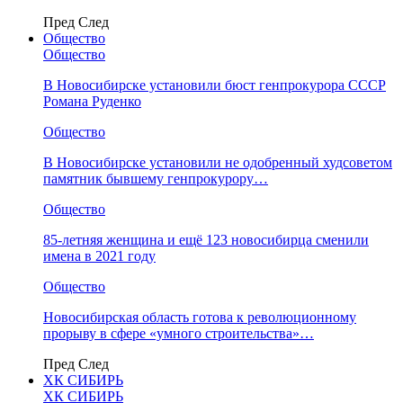
Пред
След
Общество
Общество
В Новосибирске установили бюст генпрокурора СССР
Романа Руденко
Общество
В Новосибирске установили не одобренный худсоветом
памятник бывшему генпрокурору…
Общество
85-летняя женщина и ещё 123 новосибирца сменили
имена в 2021 году
Общество
Новосибирская область готова к революционному
прорыву в сфере «умного строительства»…
Пред
След
ХК СИБИРЬ
ХК СИБИРЬ