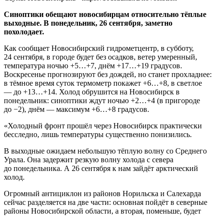
Синоптики обещают новосибирцам относительно тёплые
выходные. В понедельник, 26 сентября, заметно
похолодает.
Как сообщает Новосибирский гидрометцентр, в субботу,
24 сентября, в городе будет без осадков, ветер умеренный,
температура ночью +5…+7, днём +17…+19 градусов.
Воскресенье прогнозируют без дождей, но станет прохладнее:
в тёмное время суток термометр покажет +6…+8, в светлое
— до +13…+14. Холод обрушится на Новосибирск в
понедельник: синоптики ждут ночью +2…+4 (в пригороде
до −2), днём — максимум +6…+8 градусов.
«Холодный фронт прошёл через Новосибирск практически
бесследно, лишь температуры существенно понизились.
В выходные ожидаем небольшую тёплую волну со Среднего
Урала. Она задержит резкую волну холода с севера
до понедельника. А 26 сентября к нам зайдёт арктический
холод.
Огромный антициклон из районов Норильска и Салехарда
сейчас разделяется на две части: основная пойдёт в северные
районы Новосибирской области, а вторая, поменьше, будет