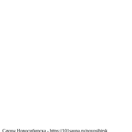
Сауны Новосибирска - https://101sauna.ru/novosibirsk