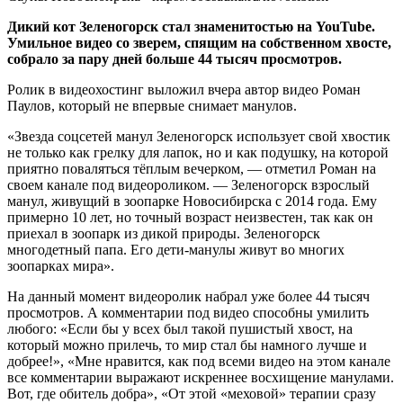
Дикий кот Зеленогорск стал знаменитостью на YouTube.
Умильное видео со зверем, спящим на собственном хвосте,
собрало за пару дней больше 44 тысяч просмотров.
Ролик в видеохостинг выложил вчера автор видео Роман
Паулов, который не впервые снимает манулов.
«Звезда соцсетей манул Зеленогорск использует свой хвостик
не только как грелку для лапок, но и как подушку, на которой
приятно поваляться тёплым вечерком, — отметил Роман на
своем канале под видеороликом. — Зеленогорск взрослый
манул, живущий в зоопарке Новосибирска с 2014 года. Ему
примерно 10 лет, но точный возраст неизвестен, так как он
приехал в зоопарк из дикой природы. Зеленогорск
многодетный папа. Его дети-манулы живут во многих
зоопарках мира».
На данный момент видеоролик набрал уже более 44 тысяч
просмотров. А комментарии под видео способны умилить
любого: «Если бы у всех был такой пушистый хвост, на
который можно прилечь, то мир стал бы намного лучше и
добрее!», «Мне нравится, как под всеми видео на этом канале
все комментарии выражают искреннее восхищение манулами.
Вот, где обитель добра», «От этой «меховой» терапии сразу