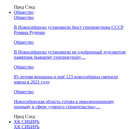
Пред
След
Общество
Общество
В Новосибирске установили бюст генпрокурора СССР
Романа Руденко
Общество
В Новосибирске установили не одобренный худсоветом
памятник бывшему генпрокурору…
Общество
85-летняя женщина и ещё 123 новосибирца сменили
имена в 2021 году
Общество
Новосибирская область готова к революционному
прорыву в сфере «умного строительства»…
Пред
След
ХК СИБИРЬ
ХК СИБИРЬ