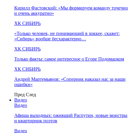
Кирилл Фастовский: «Мы формируем команду точечно
и очень аккуратно»
ХК СИБИРЬ
«Только человек, не понимающий в хоккее, скажет:
«Сибирь» вообще бесхарактерно…
ХК СИБИРЬ
Только факты: самое интересное о Егоре Подомацком
ХК СИБИРЬ
Андрей Мартемьянов: «Соперник наказал нас за наши
ошибки»
Пред
След
Видео
Видео
Афиша выходных: оживший Распутин, новые монстры
и квартирник поэтов
Видео