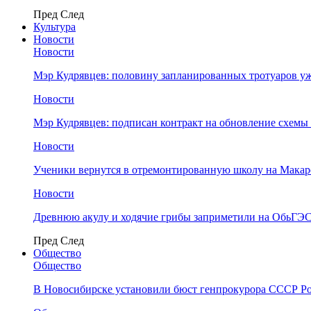
Пред
След
Культура
Новости
Новости
Мэр Кудрявцев: половину запланированных тротуаров у
Новости
Мэр Кудрявцев: подписан контракт на обновление схемы
Новости
Ученики вернутся в отремонтированную школу на Макар
Новости
Древнюю акулу и ходячие грибы заприметили на ОбьГЭ
Пред
След
Общество
Общество
В Новосибирске установили бюст генпрокурора СССР Ро