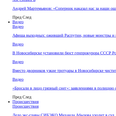
Андрей Мартемьянов: «Соперник наказал нас за наши о
Пред
След
Видео
Видео
Афиша выходных: оживший Распутин, новые монстры и 
Видео
В Новосибирске установили бюст генпрокурора СССР Ро
Видео
Вместо дворников узкие тротуары в Новосибирске чисти
Видео
«Бросали в лицо грязный снег»: заявлениями в полицию 
Пред
След
Происшествия
Происшествия
Дело экс-главы СИБЭКО Михаила Абызова уходит в суд