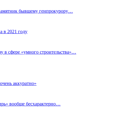
 памятник бывшему генпрокурору…
а в 2021 году
у в сфере «умного строительства»…
очень аккуратно»
бирь» вообще бесхарактерно…