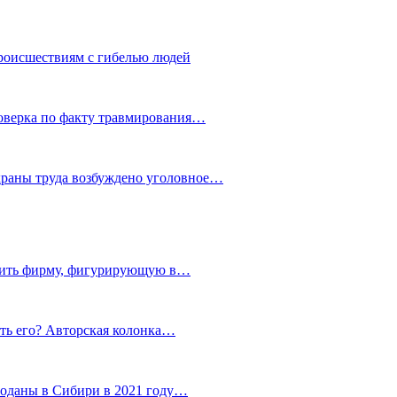
роисшествиям с гибелью людей
роверка по факту травмирования…
храны труда возбуждено уголовное…
тить фирму, фигурирующую в…
тить его? Авторская колонка…
роданы в Сибири в 2021 году…