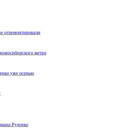
же отремонтировали
 новосибирского метро
енко уже осенью
С
мана Руденко