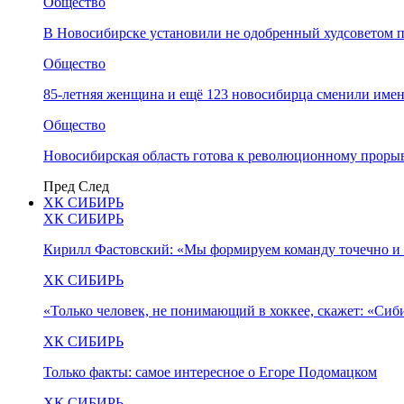
Общество
В Новосибирске установили не одобренный худсоветом
Общество
85-летняя женщина и ещё 123 новосибирца сменили имен
Общество
Новосибирская область готова к революционному прорыв
Пред
След
ХК СИБИРЬ
ХК СИБИРЬ
Кирилл Фастовский: «Мы формируем команду точечно и 
ХК СИБИРЬ
«Только человек, не понимающий в хоккее, скажет: «Си
ХК СИБИРЬ
Только факты: самое интересное о Егоре Подомацком
ХК СИБИРЬ