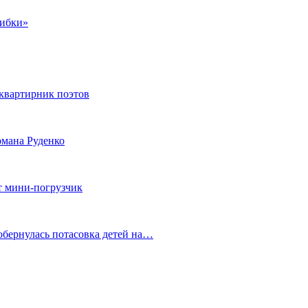
шибки»
квартирник поэтов
мана Руденко
т мини-погрузчик
обернулась потасовка детей на…