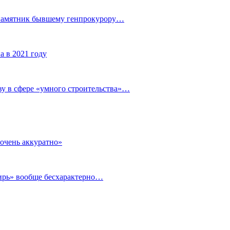
 памятник бывшему генпрокурору…
а в 2021 году
у в сфере «умного строительства»…
очень аккуратно»
бирь» вообще бесхарактерно…