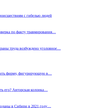
роисшествиям с гибелью людей
роверка по факту травмирования…
храны труда возбуждено уголовное…
тить фирму, фигурирующую в…
тить его? Авторская колонка…
роданы в Сибири в 2021 году…