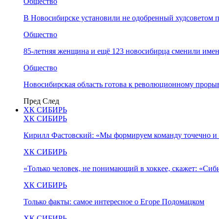
Общество
В Новосибирске установили не одобренный худсоветом
Общество
85-летняя женщина и ещё 123 новосибирца сменили имен
Общество
Новосибирская область готова к революционному прорыв
Пред
След
ХК СИБИРЬ
ХК СИБИРЬ
Кирилл Фастовский: «Мы формируем команду точечно и 
ХК СИБИРЬ
«Только человек, не понимающий в хоккее, скажет: «Си
ХК СИБИРЬ
Только факты: самое интересное о Егоре Подомацком
ХК СИБИРЬ