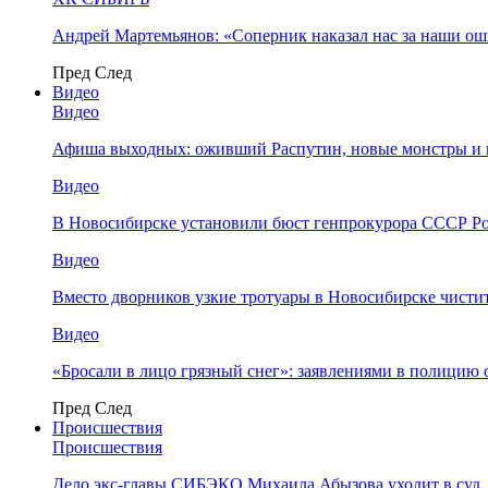
Андрей Мартемьянов: «Соперник наказал нас за наши о
Пред
След
Видео
Видео
Афиша выходных: оживший Распутин, новые монстры и 
Видео
В Новосибирске установили бюст генпрокурора СССР Ро
Видео
Вместо дворников узкие тротуары в Новосибирске чисти
Видео
«Бросали в лицо грязный снег»: заявлениями в полицию 
Пред
След
Происшествия
Происшествия
Дело экс-главы СИБЭКО Михаила Абызова уходит в суд