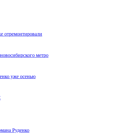
же отремонтировали
 новосибирского метро
енко уже осенью
С
мана Руденко