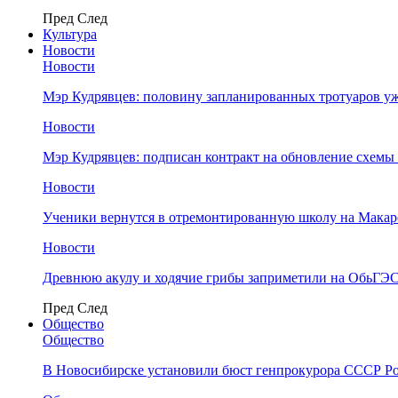
Пред
След
Культура
Новости
Новости
Мэр Кудрявцев: половину запланированных тротуаров у
Новости
Мэр Кудрявцев: подписан контракт на обновление схемы
Новости
Ученики вернутся в отремонтированную школу на Макар
Новости
Древнюю акулу и ходячие грибы заприметили на ОбьГЭ
Пред
След
Общество
Общество
В Новосибирске установили бюст генпрокурора СССР Ро