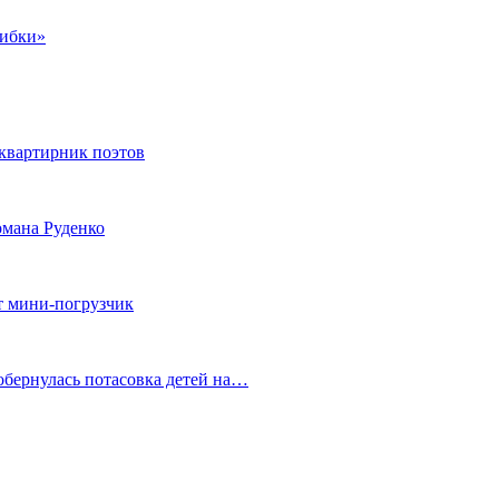
шибки»
квартирник поэтов
мана Руденко
т мини-погрузчик
обернулась потасовка детей на…