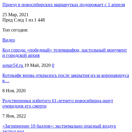
Проезд в новосибирских маршрутках подорожает с 1 апреля
25 Мар, 2021
Пред
След
1 из 1 448
Топ сегодня:
Видео
Код города: «победный» телемарафон, настольный монумент
и городской архив
sonar54.ru
19 Май, 2020
0
Котокафе вновь открылось после закрытия из-за коронавируса
в…
8 Ноя, 2020
Родственники избитого 61-летнего новосибирца ищут
очевидцев его смерти
7 Янв, 2022
«Загрязнение 10 баллов»: экстремально опасный воздух
застыл над…