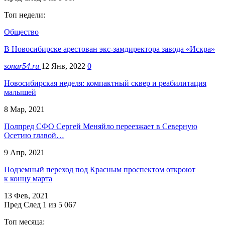
Топ недели:
Общество
В Новосибирске арестован экс-замдиректора завода «Искра»
sonar54.ru
12 Янв, 2022
0
Новосибирская неделя: компактный сквер и реабилитация
малышей
8 Мар, 2021
Полпред СФО Сергей Меняйло переезжает в Северную
Осетию главой…
9 Апр, 2021
Подземный переход под Красным проспектом откроют
к концу марта
13 Фев, 2021
Пред
След
1 из 5 067
Топ месяца: