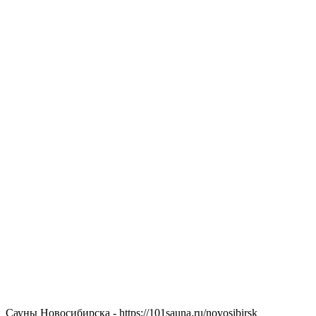
Сауны Новосибирска - https://101sauna.ru/novosibirsk