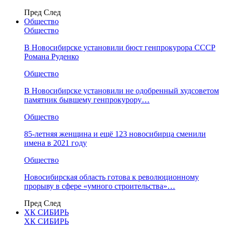
Пред
След
Общество
Общество
В Новосибирске установили бюст генпрокурора СССР
Романа Руденко
Общество
В Новосибирске установили не одобренный худсоветом
памятник бывшему генпрокурору…
Общество
85-летняя женщина и ещё 123 новосибирца сменили
имена в 2021 году
Общество
Новосибирская область готова к революционному
прорыву в сфере «умного строительства»…
Пред
След
ХК СИБИРЬ
ХК СИБИРЬ