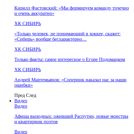
Кирилл Фастовский: «Мы формируем команду точечно
и очень аккуратно»
ХК СИБИРЬ
«Только человек, не понимающий в хоккее, скажет:
«Сибирь» вообще бесхарактерно…
ХК СИБИРЬ
Только факты: самое интересное о Егоре Подомацком
ХК СИБИРЬ
Андрей Мартемьянов: «Соперник наказал нас за наши
ошибки»
Пред
След
Видео
Видео
Афиша выходных: оживший Распутин, новые монстры
и квартирник поэтов
Видео