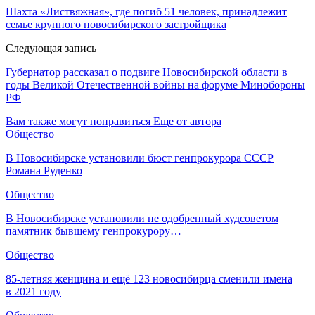
Шахта «Листвяжная», где погиб 51 человек, принадлежит
семье крупного новосибирского застройщика
Следующая запись
Губернатор рассказал о подвиге Новосибирской области в
годы Великой Отечественной войны на форуме Минобороны
РФ
Вам также могут понравиться
Еще от автора
Общество
В Новосибирске установили бюст генпрокурора СССР
Романа Руденко
Общество
В Новосибирске установили не одобренный худсоветом
памятник бывшему генпрокурору…
Общество
85-летняя женщина и ещё 123 новосибирца сменили имена
в 2021 году