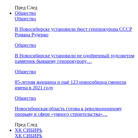
Пред
След
Общество
Общество
В Новосибирске установили бюст генпрокурора СССР
Романа Руденко
Общество
В Новосибирске установили не одобренный худсоветом
памятник бывшему генпрокурору…
Общество
85-летняя женщина и ещё 123 новосибирца сменили
имена в 2021 году
Общество
Новосибирская область готова к революционному
прорыву в сфере «умного строительства»…
Пред
След
ХК СИБИРЬ
ХК СИБИРЬ