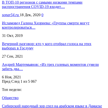
В ТОП-10 регионов с самыми низкими темпами
распространения COVID-19 входит…
sonar54.ru
18 Дек, 2020
0
Исламовед Галина Хизриева: «Группы смерти могут
контролироваться…
31 Окт, 2019
Вечерний разговор: кто у кого отобрал голоса на этих
выборах в Госдуму
27 Сен, 2021
Андрей Мартемьянов: «Из трех голевых моментов сумели
забить два…
6 Ноя, 2021
Пред
След
1 из 5 067
Топ недели:
Общество
Сибирский народный хор спел на арабском языке в Дамаске