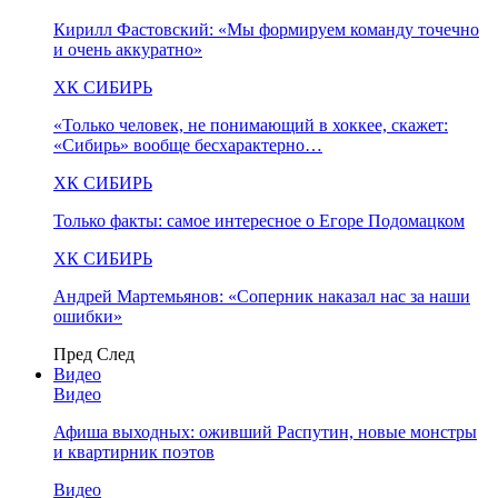
Кирилл Фастовский: «Мы формируем команду точечно
и очень аккуратно»
ХК СИБИРЬ
«Только человек, не понимающий в хоккее, скажет:
«Сибирь» вообще бесхарактерно…
ХК СИБИРЬ
Только факты: самое интересное о Егоре Подомацком
ХК СИБИРЬ
Андрей Мартемьянов: «Соперник наказал нас за наши
ошибки»
Пред
След
Видео
Видео
Афиша выходных: оживший Распутин, новые монстры
и квартирник поэтов
Видео