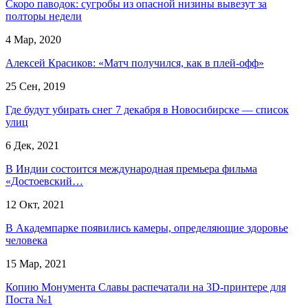
Скоро паводок: сугробы из опасной низины вывезут за
полторы недели
4 Мар, 2020
Алексей Красиков: «Матч получился, как в плей-офф»
25 Сен, 2019
Где будут убирать снег 7 декабря в Новосибирске — список
улиц
6 Дек, 2021
В Индии состоится международная премьера фильма
«Достоевский…
12 Окт, 2021
В Академпарке появились камеры, определяющие здоровье
человека
15 Мар, 2021
Копию Монумента Славы распечатали на 3D-принтере для
Поста №1