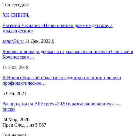
Топ сегодня:
ХК СИБИРЬ
Евгений Чесалин: «Наши ошибки даже не детские, а
младенческие»
sonar54.ru
11 Дек, 2022
0
Коровы и лошади держат в страхе жителей поселка Светлый в
Коченевском…
11 Ноя, 2019
В Новосибирской области сотрудники полиции провели
профилактическое…
5 Сен, 2021
Распродажа на AliExpress-2020 в разгар коронавируса —
риски
24 Мар, 2020
Пред
След
1 из 5 067
Топ недели: