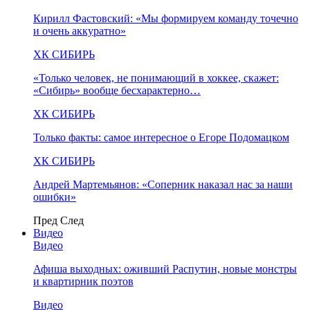
Кирилл Фастовский: «Мы формируем команду точечно
и очень аккуратно»
ХК СИБИРЬ
«Только человек, не понимающий в хоккее, скажет:
«Сибирь» вообще бесхарактерно…
ХК СИБИРЬ
Только факты: самое интересное о Егоре Подомацком
ХК СИБИРЬ
Андрей Мартемьянов: «Соперник наказал нас за наши
ошибки»
Пред
След
Видео
Видео
Афиша выходных: оживший Распутин, новые монстры
и квартирник поэтов
Видео