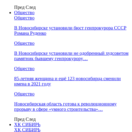
Пред
След
Общество
Общество
В Новосибирске установили бюст генпрокурора СССР
Романа Руденко
Общество
В Новосибирске установили не одобренный худсоветом
памятник бывшему генпрокурору…
Общество
85-летняя женщина и ещё 123 новосибирца сменили
имена в 2021 году
Общество
Новосибирская область готова к революционному
прорыву в сфере «умного строительства»…
Пред
След
ХК СИБИРЬ
ХК СИБИРЬ