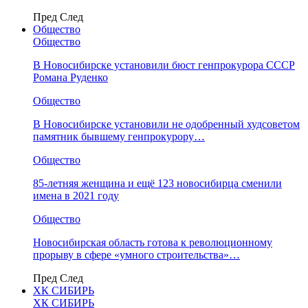
Пред
След
Общество
Общество
В Новосибирске установили бюст генпрокурора СССР
Романа Руденко
Общество
В Новосибирске установили не одобренный худсоветом
памятник бывшему генпрокурору…
Общество
85-летняя женщина и ещё 123 новосибирца сменили
имена в 2021 году
Общество
Новосибирская область готова к революционному
прорыву в сфере «умного строительства»…
Пред
След
ХК СИБИРЬ
ХК СИБИРЬ