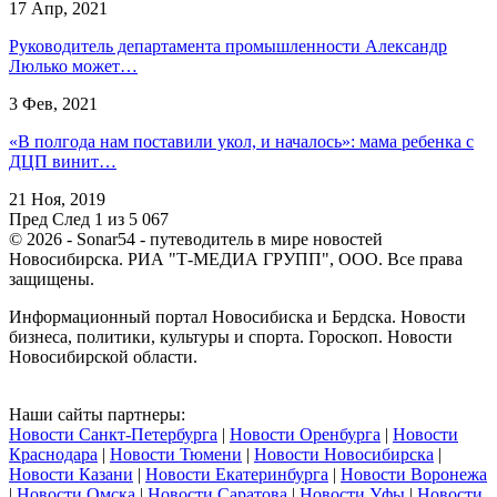
17 Апр, 2021
Руководитель департамента промышленности Александр
Люлько может…
3 Фев, 2021
«В полгода нам поставили укол, и началось»: мама ребенка с
ДЦП винит…
21 Ноя, 2019
Пред
След
1 из 5 067
© 2026 - Sonar54 - путеводитель в мире новостей
Новосибирска. РИА "Т-МЕДИА ГРУПП", ООО. Все права
защищены.
Информационный портал Новосибиска и Бердска. Новости
бизнеса, политики, культуры и спорта. Гороскоп. Новости
Новосибирской области.
Наши сайты партнеры:
Новости Санкт-Петербурга
|
Новости Оренбурга
|
Новости
Краснодара
|
Новости Тюмени
|
Новости Новосибирска
|
Новости Казани
|
Новости Екатеринбурга
|
Новости Воронежа
|
Новости Омска
|
Новости Саратова
|
Новости Уфы
|
Новости