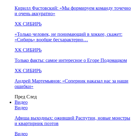
Кирилл Фастовский: «Мы формируем команду точечно
и очень аккуратно»
ХК СИБИРЬ
«Только человек, не понимающий в хоккее, скажет:
«Сибирь» вообще бесхарактерно…
ХК СИБИРЬ
Только факты: самое интересное о Егоре Подомацком
ХК СИБИРЬ
Андрей Мартемьянов: «Соперник наказал нас за наши
ошибки»
Пред
След
Видео
Видео
Афиша выходных: оживший Распутин, новые монстры
и квартирник поэтов
Видео